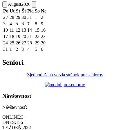
August
2026
Po
Ut
St
Št
Pia
So
Ne
27
28
29
30
31
1
2
3
4
5
6
7
8
9
10
11
12
13
14
15
16
17
18
19
20
21
22
23
24
25
26
27
28
29
30
31
1
2
3
4
5
6
Seniori
Zjednodušená verzia stránok pre seniorov
Návštevnosť
Návštevnosť:
ONLINE:
3
DNES:
156
TÝŽDEŇ:
2061