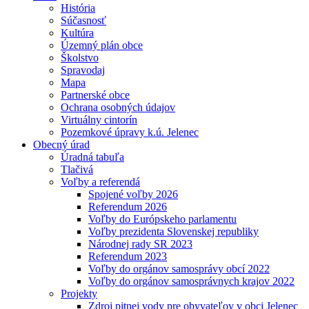
História
Súčasnosť
Kultúra
Územný plán obce
Školstvo
Spravodaj
Mapa
Partnerské obce
Ochrana osobných údajov
Virtuálny cintorín
Pozemkové úpravy k.ú. Jelenec
Obecný úrad
Úradná tabuľa
Tlačivá
Voľby a referendá
Spojené voľby 2026
Referendum 2026
Voľby do Európskeho parlamentu
Voľby prezidenta Slovenskej republiky
Národnej rady SR 2023
Referendum 2023
Voľby do orgánov samosprávy obcí 2022
Voľby do orgánov samosprávnych krajov 2022
Projekty
Zdroj pitnej vody pre obyvateľov v obci Jelenec