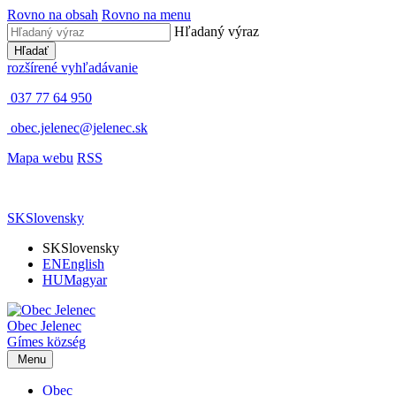
Rovno na obsah
Rovno na menu
Hľadaný výraz
Hľadať
rozšírené vyhľadávanie
037 77 64 950
obec.jelenec@jelenec.sk
Mapa webu
RSS
SK
Slovensky
SK
Slovensky
EN
English
HU
Magyar
Obec
Jelenec
Gímes
község
Menu
Obec