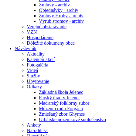
Zmluvy - archiv
Objednávky - archiv
Zmluvy Hroby - archiv
Výrub stromov - archiv
Verejné obstarávanie
VZN
Hospodárenie
Dôležité dokumeny obce
Návštevník
Aktuality
Kalendár akcií
Fotogaléria
Videá
Služby
Ubytovanie
Odkazy
Základná škola Jelenec
Farský úrad v Jelenci
Maďarský folklórny súbor
Múzeum rodu Forgách
Zmiešaný zbor Ghymes
Urbárske pozemkové spoločenstvo
Ankety
Narodili sa
Opustili nás