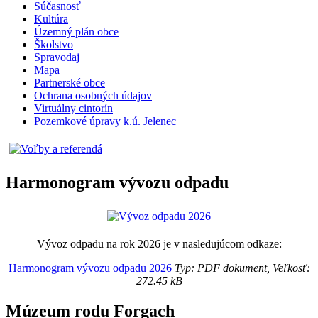
Súčasnosť
Kultúra
Územný plán obce
Školstvo
Spravodaj
Mapa
Partnerské obce
Ochrana osobných údajov
Virtuálny cintorín
Pozemkové úpravy k.ú. Jelenec
Harmonogram vývozu odpadu
Vývoz odpadu na rok 2026 je v nasledujúcom odkaze:
Harmonogram vývozu odpadu 2026
Typ: PDF dokument, Veľkosť:
272.45 kB
Múzeum rodu Forgach