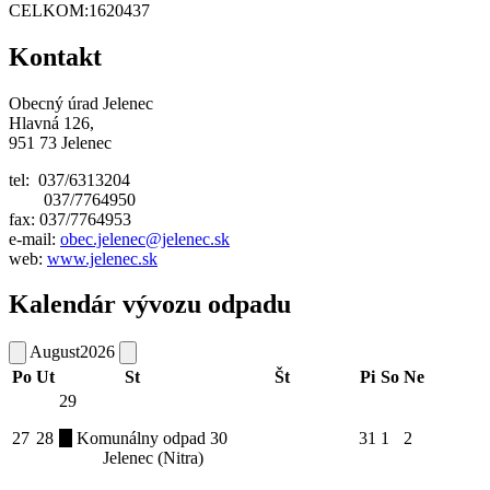
CELKOM:
1620437
Kontakt
Obecný úrad Jelenec
Hlavná 126,
951 73 Jelenec
tel: 037/6313204
037/7764950
fax: 037/7764953
e-mail:
obec.jelenec@jelenec.sk
web:
www.jelenec.sk
Kalendár vývozu odpadu
August
2026
Po
Ut
St
Št
Pi
So
Ne
29
27
28
Komunálny odpad
30
31
1
2
Jelenec (Nitra)