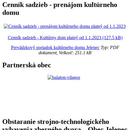
Cenník sadzieb - prenájom kultúrneho
domu
Cenník sadzieb - Kultúrny dom platný od 1.1.2023 (127.5 kB)
Prevádzkový poriadok kultúrneho domu Jelenec
Typ: PDF
dokument, Velkosť: 251.1 kB
Partnerská obec
Obstaranie strojno-technologického
vybavenia zberného dvora – Obec Jelenec