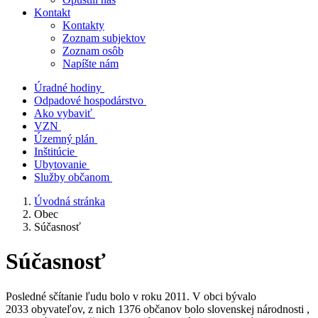
Kontakt
Kontakty
Zoznam subjektov
Zoznam osôb
Napíšte nám
Úradné hodiny
Odpadové hospodárstvo
Ako vybaviť
VZN
Územný plán
Inštitúcie
Ubytovanie
Služby občanom
Úvodná stránka
Obec
Súčasnosť
Súčasnosť
Posledné sčítanie ľudu bolo v roku 2011. V obci bývalo
2033 obyvateľov, z nich 1376 občanov bolo slovenskej národnosti ,