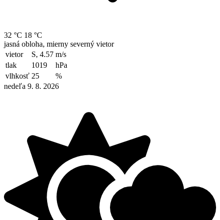
32 °C
18 °C
jasná obloha, mierny severný vietor
vietor
S, 4.57
m/s
tlak
1019
hPa
vlhkosť
25
%
nedeľa 9. 8. 2026