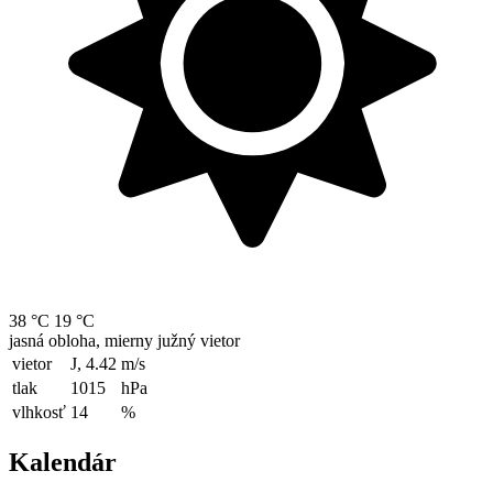
38 °C
19 °C
jasná obloha, mierny južný vietor
vietor
J, 4.42
m/s
tlak
1015
hPa
vlhkosť
14
%
Kalendár