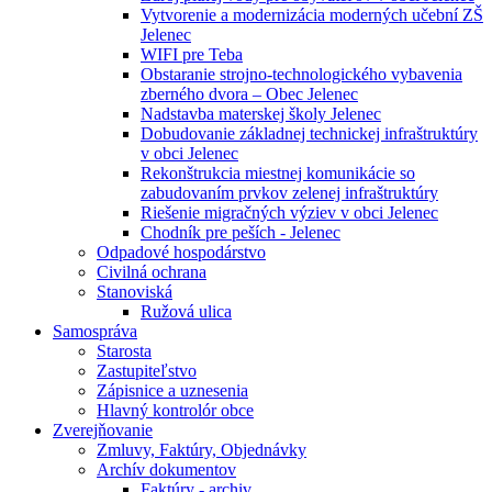
Vytvorenie a modernizácia moderných učební ZŠ
Jelenec
WIFI pre Teba
Obstaranie strojno-technologického vybavenia
zberného dvora – Obec Jelenec
Nadstavba materskej školy Jelenec
Dobudovanie základnej technickej infraštruktúry
v obci Jelenec
Rekonštrukcia miestnej komunikácie so
zabudovaním prvkov zelenej infraštruktúry
Riešenie migračných výziev v obci Jelenec
Chodník pre peších - Jelenec
Odpadové hospodárstvo
Civilná ochrana
Stanoviská
Ružová ulica
Samospráva
Starosta
Zastupiteľstvo
Zápisnice a uznesenia
Hlavný kontrolór obce
Zverejňovanie
Zmluvy, Faktúry, Objednávky
Archív dokumentov
Faktúry - archiv