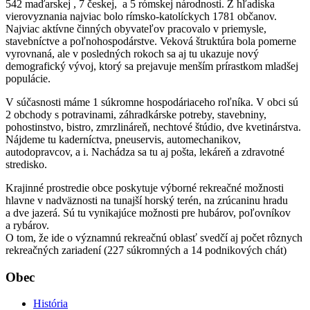
542 maďarskej , 7 českej, a 5 rómskej národnosti. Z hľadiska
vierovyznania najviac bolo rímsko-katolíckych 1781 občanov.
Najviac aktívne činných obyvateľov pracovalo v priemysle,
stavebníctve a poľnohospodárstve. Veková štruktúra bola pomerne
vyrovnaná, ale v posledných rokoch sa aj tu ukazuje nový
demografický vývoj, ktorý sa prejavuje menším prírastkom mladšej
populácie.
V súčasnosti máme 1 súkromne hospodáriaceho roľníka. V obci sú
2 obchody s potravinami, záhradkárske potreby, stavebniny,
pohostinstvo, bistro, zmrzlináreň, nechtové štúdio, dve kvetinárstva.
Nájdeme tu kaderníctva, pneuservis, automechanikov,
autodopravcov, a i. Nachádza sa tu aj pošta, lekáreň a zdravotné
stredisko.
Krajinné prostredie obce poskytuje výborné rekreačné možnosti
hlavne v nadväznosti na tunajší horský terén, na zrúcaninu hradu
a dve jazerá. Sú tu vynikajúce možnosti pre hubárov, poľovníkov
a rybárov.
O tom, že ide o významnú rekreačnú oblasť svedčí aj počet rôznych
rekreačných zariadení (227 súkromných a 14 podnikových chát)
Obec
História