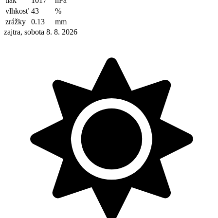
tlak
1017
hPa
vlhkosť
43
%
zrážky
0.13
mm
zajtra, sobota 8. 8. 2026