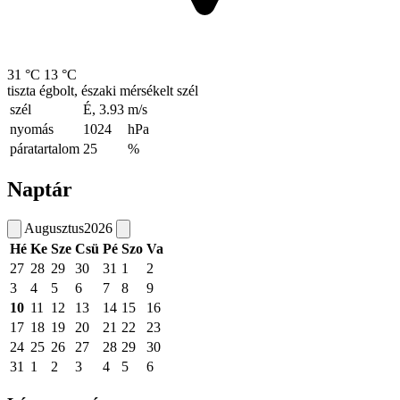
31 °C
13 °C
tiszta égbolt, északi mérsékelt szél
szél
É, 3.93
m/s
nyomás
1024
hPa
páratartalom
25
%
Naptár
Augusztus
2026
Hé
Ke
Sze
Csü
Pé
Szo
Va
27
28
29
30
31
1
2
3
4
5
6
7
8
9
10
11
12
13
14
15
16
17
18
19
20
21
22
23
24
25
26
27
28
29
30
31
1
2
3
4
5
6