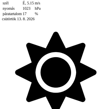
szél
É, 5.15
m/s
nyomás
1023
hPa
páratartalom
17
%
csütörtök 13. 8. 2026