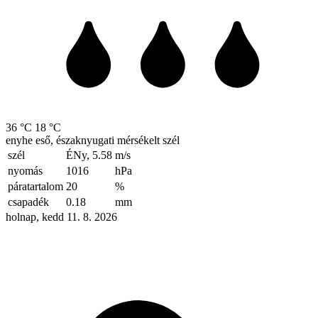
36 °C
18 °C
enyhe eső, északnyugati mérsékelt szél
szél
ÉNy, 5.58
m/s
nyomás
1016
hPa
páratartalom
20
%
csapadék
0.18
mm
holnap, kedd 11. 8. 2026