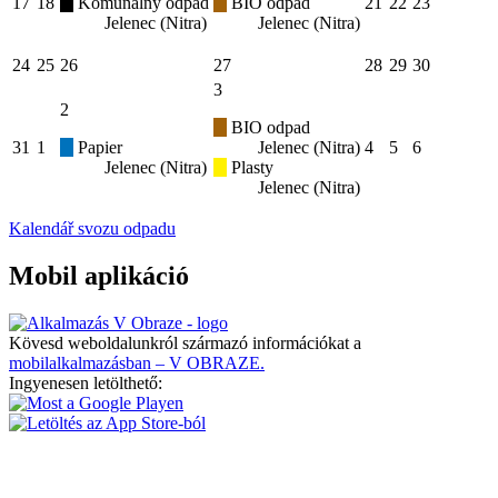
17
18
Komunálny odpad
BIO odpad
21
22
23
Jelenec (Nitra)
Jelenec (Nitra)
24
25
26
27
28
29
30
3
2
BIO odpad
31
1
Papier
Jelenec (Nitra)
4
5
6
Jelenec (Nitra)
Plasty
Jelenec (Nitra)
Kalendář svozu odpadu
Mobil aplikáció
Kövesd weboldalunkról származó információkat a
mobilalkalmazásban – V OBRAZE.
Ingyenesen letölthető: