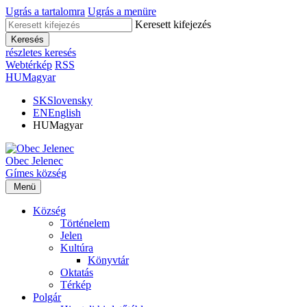
Ugrás a tartalomra
Ugrás a menüre
Keresett kifejezés
Keresés
részletes keresés
Webtérkép
RSS
HU
Magyar
SK
Slovensky
EN
English
HU
Magyar
Obec
Jelenec
Gímes
község
Menü
Község
Történelem
Jelen
Kultúra
Könyvtár
Oktatás
Térkép
Polgár