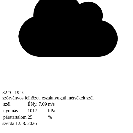
32 °C
19 °C
szórványos felhőzet, északnyugati mérsékelt szél
szél
ÉNy, 7.09
m/s
nyomás
1017
hPa
páratartalom
25
%
szerda 12. 8. 2026