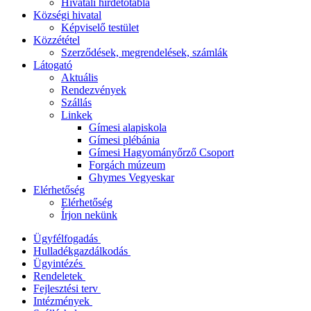
Hivatali hirdetőtábla
Községi hivatal
Képviselő testület
Közzététel
Szerződések, megrendelések, számlák
Látogató
Aktuális
Rendezvények
Szállás
Linkek
Gímesi alapiskola
Gímesi plébánia
Gímesi Hagyományőrző Csoport
Forgách múzeum
Ghymes Vegyeskar
Elérhetőség
Elérhetőség
Írjon nekünk
Ügyfélfogadás
Hulladékgazdálkodás
Ügyintézés
Rendeletek
Fejlesztési terv
Intézmények