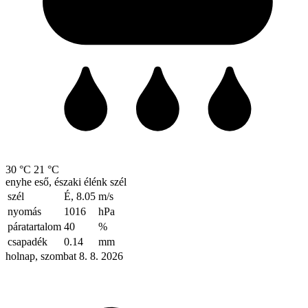
30 °C
21 °C
enyhe eső, északi élénk szél
szél
É, 8.05
m/s
nyomás
1016
hPa
páratartalom
40
%
csapadék
0.14
mm
holnap, szombat 8. 8. 2026