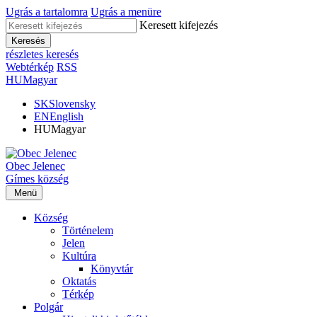
Ugrás a tartalomra
Ugrás a menüre
Keresett kifejezés
Keresés
részletes keresés
Webtérkép
RSS
HU
Magyar
SK
Slovensky
EN
English
HU
Magyar
Obec
Jelenec
Gímes
község
Menü
Község
Történelem
Jelen
Kultúra
Könyvtár
Oktatás
Térkép
Polgár