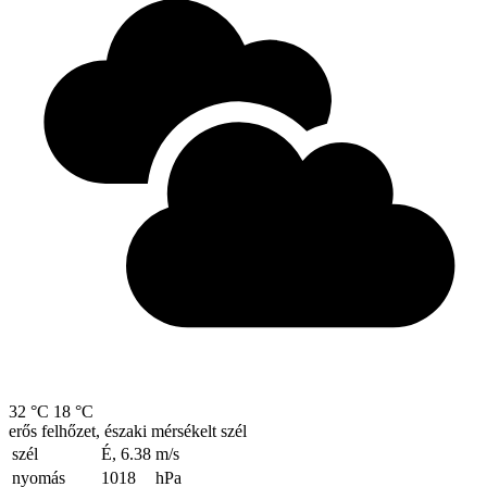
32 °C
18 °C
erős felhőzet, északi mérsékelt szél
szél
É, 6.38
m/s
nyomás
1018
hPa