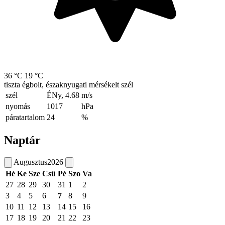
36 °C
19 °C
tiszta égbolt, északnyugati mérsékelt szél
szél
ÉNy, 4.68
m/s
nyomás
1017
hPa
páratartalom
24
%
Naptár
Augusztus
2026
Hé
Ke
Sze
Csü
Pé
Szo
Va
27
28
29
30
31
1
2
3
4
5
6
7
8
9
10
11
12
13
14
15
16
17
18
19
20
21
22
23