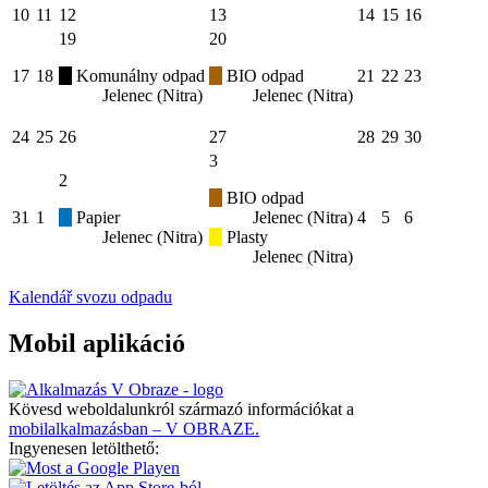
10
11
12
13
14
15
16
19
20
17
18
Komunálny odpad
BIO odpad
21
22
23
Jelenec (Nitra)
Jelenec (Nitra)
24
25
26
27
28
29
30
3
2
BIO odpad
31
1
Papier
Jelenec (Nitra)
4
5
6
Jelenec (Nitra)
Plasty
Jelenec (Nitra)
Kalendář svozu odpadu
Mobil aplikáció
Kövesd weboldalunkról származó információkat a
mobilalkalmazásban – V OBRAZE.
Ingyenesen letölthető: