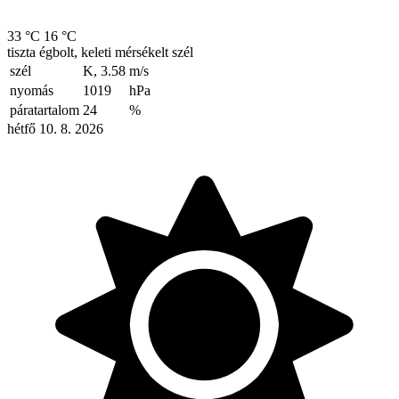
33 °C
16 °C
tiszta égbolt, keleti mérsékelt szél
szél
K, 3.58
m/s
nyomás
1019
hPa
páratartalom
24
%
hétfő 10. 8. 2026