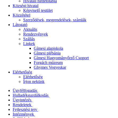
Hivatali hirdetőtábla
Községi hivatal
Képviselő testület
Közzététel
Szerződések, megrendelések, számlák
Látogató
Aktuális
Rendezvények
Szállás
Linkek
Gímesi alapiskola
Gímesi plébánia
Gímesi Hagyományőrző Csoport
Forgách múzeum
Ghymes Vegyeskar
Elérhetőség
Elérhetőség
Írjon nekünk
Ügyfélfogadás
Hulladékgazdálkodás
Ügyintézés
Rendeletek
Fejlesztési terv
Intézmények