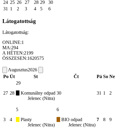
24
25
26
27
28
29
30
31
1
2
3
4
5
6
Látogatottság
Látogatottság:
ONLINE:
1
MA:
294
A HÉTEN:
2199
ÖSSZESEN:
1620575
Augusztus
2026
Po
Út
St
Čt
Pá
So
Ne
29
27
28
Komunálny odpad
30
31
1
2
Jelenec (Nitra)
5
6
3
4
Plasty
BIO odpad
7
8
9
Jelenec (Nitra)
Jelenec (Nitra)