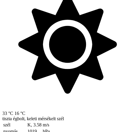
33 °C
16 °C
tiszta égbolt, keleti mérsékelt szél
szél
K, 3.58
m/s
nyomás
1019
hPa