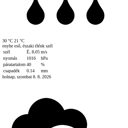
30 °C
21 °C
enyhe eső, északi élénk szél
szél
É, 8.05
m/s
nyomás
1016
hPa
páratartalom
40
%
csapadék
0.14
mm
holnap, szombat 8. 8. 2026