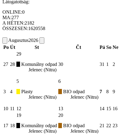
Látogatottság:
ONLINE:
0
MA:
277
A HÉTEN:
2182
ÖSSZESEN:
1620558
Augusztus
2026
Po
Út
St
Čt
Pá
So
Ne
29
27
28
Komunálny odpad
30
31
1
2
Jelenec (Nitra)
5
6
3
4
Plasty
BIO odpad
7
8
9
Jelenec (Nitra)
Jelenec (Nitra)
10
11
12
13
14
15
16
19
20
17
18
Komunálny odpad
BIO odpad
21
22
23
Jelenec (Nitra)
Jelenec (Nitra)