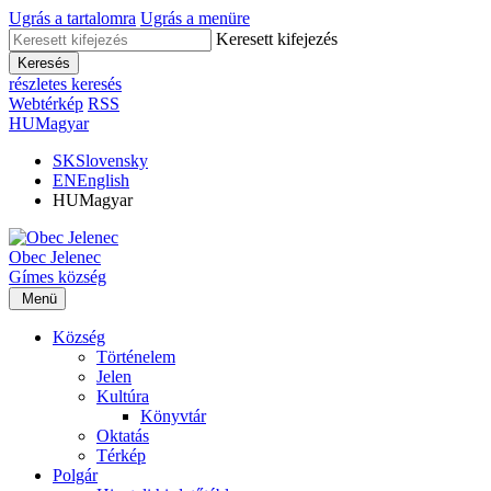
Ugrás a tartalomra
Ugrás a menüre
Keresett kifejezés
Keresés
részletes keresés
Webtérkép
RSS
HU
Magyar
SK
Slovensky
EN
English
HU
Magyar
Obec
Jelenec
Gímes
község
Menü
Község
Történelem
Jelen
Kultúra
Könyvtár
Oktatás
Térkép
Polgár