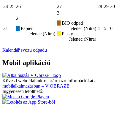
24
25
26
27
28
29
30
3
2
BIO odpad
31
1
Papier
Jelenec (Nitra)
4
5
6
Jelenec (Nitra)
Plasty
Jelenec (Nitra)
Kalendář svozu odpadu
Mobil aplikáció
Kövesd weboldalunkról származó információkat a
mobilalkalmazásban – V OBRAZE.
Ingyenesen letölthető: