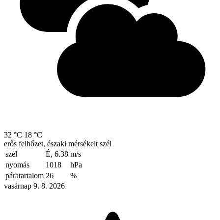
32 °C
18 °C
erős felhőzet, északi mérsékelt szél
szél
É, 6.38
m/s
nyomás
1018
hPa
páratartalom
26
%
vasárnap 9. 8. 2026