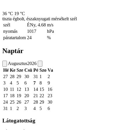
36 °C
19 °C
tiszta égbolt, északnyugati mérsékelt szél
szél
ÉNy, 4.68
m/s
nyomás
1017
hPa
páratartalom
24
%
Naptár
Augusztus
2026
Hé
Ke
Sze
Csü
Pé
Szo
Va
27
28
29
30
31
1
2
3
4
5
6
7
8
9
10
11
12
13
14
15
16
17
18
19
20
21
22
23
24
25
26
27
28
29
30
31
1
2
3
4
5
6
Látogatottság