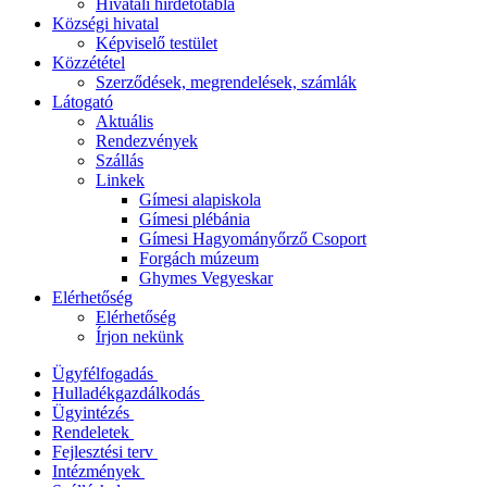
Hivatali hirdetőtábla
Községi hivatal
Képviselő testület
Közzététel
Szerződések, megrendelések, számlák
Látogató
Aktuális
Rendezvények
Szállás
Linkek
Gímesi alapiskola
Gímesi plébánia
Gímesi Hagyományőrző Csoport
Forgách múzeum
Ghymes Vegyeskar
Elérhetőség
Elérhetőség
Írjon nekünk
Ügyfélfogadás
Hulladékgazdálkodás
Ügyintézés
Rendeletek
Fejlesztési terv
Intézmények