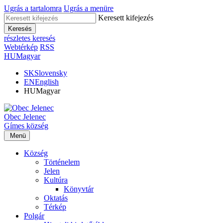
Ugrás a tartalomra
Ugrás a menüre
Keresett kifejezés
Keresés
részletes keresés
Webtérkép
RSS
HU
Magyar
SK
Slovensky
EN
English
HU
Magyar
Obec
Jelenec
Gímes
község
Menü
Község
Történelem
Jelen
Kultúra
Könyvtár
Oktatás
Térkép
Polgár