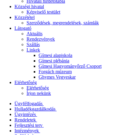
Hivatali hirdetőtábla
Községi hivatal
Képviselő testület
Közzététel
Szerződések, megrendelések, számlák
Látogató
Aktuális
Rendezvények
Szállás
Linkek
Gímesi alapiskola
Gímesi plébánia
Gímesi Hagyományőrző Csoport
Forgách múzeum
Ghymes Vegyeskar
Elérhetőség
Elérhetőség
Írjon nekünk
Ügyfélfogadás
Hulladékgazdálkodás
Ügyintézés
Rendeletek
Fejlesztési terv
Intézmények