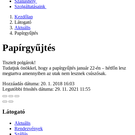
Szálláshely
Szolgáltatásaink
Kezdőlap
Látogató
Aktuális
Papírgyűjtés
Papírgyűjtés
Tisztelt polgárok!
Tudatjuk önökkel, hogy a papírgyűjtés január 22-én – hétfőn lesz
megtartva amennyiben az utak nem lesznek csúszósak.
Hozzáadás dátuma:
20. 1. 2018 16:03
Legutóbbi frissítés dátuma:
29. 11. 2021 11:55
Látogató
Aktuális
Rendezvények
Szállás