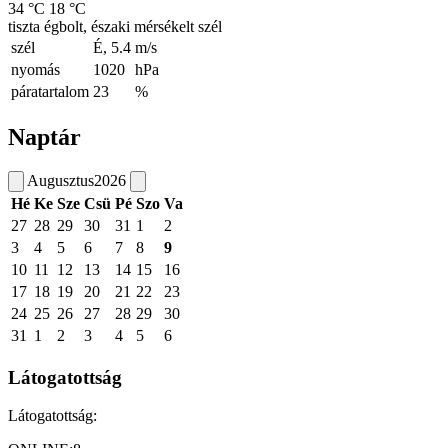
34 °C
18 °C
tiszta égbolt, északi mérsékelt szél
szél
É, 5.4
m/s
nyomás
1020
hPa
páratartalom
23
%
Naptár
Augusztus
2026
Hé
Ke
Sze
Csü
Pé
Szo
Va
27
28
29
30
31
1
2
3
4
5
6
7
8
9
10
11
12
13
14
15
16
17
18
19
20
21
22
23
24
25
26
27
28
29
30
31
1
2
3
4
5
6
Látogatottság
Látogatottság: