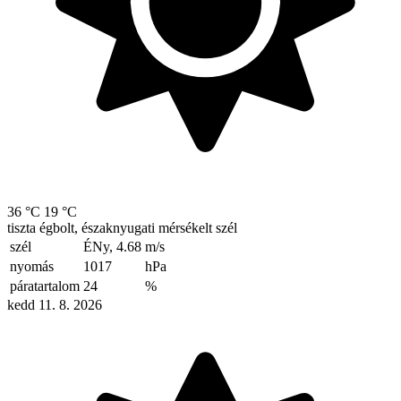
36 °C
19 °C
tiszta égbolt, északnyugati mérsékelt szél
szél
ÉNy, 4.68
m/s
nyomás
1017
hPa
páratartalom
24
%
kedd 11. 8. 2026