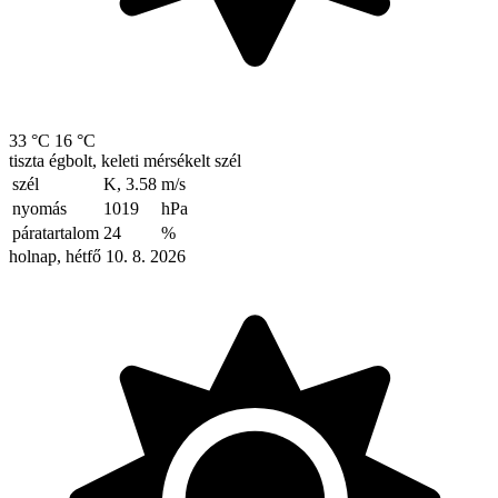
33 °C
16 °C
tiszta égbolt, keleti mérsékelt szél
szél
K, 3.58
m/s
nyomás
1019
hPa
páratartalom
24
%
holnap, hétfő 10. 8. 2026