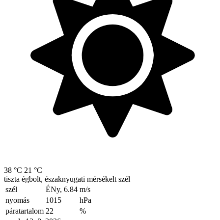
38 °C
21 °C
tiszta égbolt, északnyugati mérsékelt szél
szél
ÉNy, 6.84
m/s
nyomás
1015
hPa
páratartalom
22
%