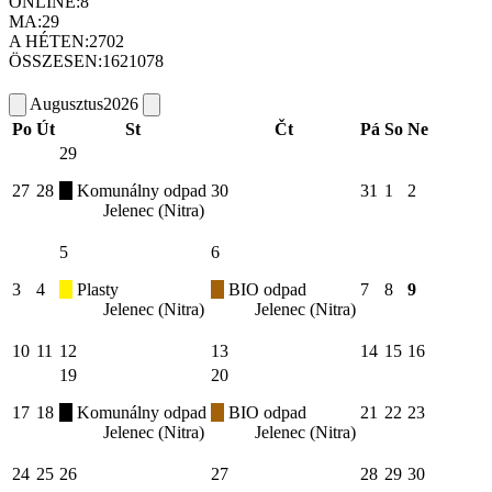
ONLINE:
8
MA:
29
A HÉTEN:
2702
ÖSSZESEN:
1621078
Augusztus
2026
Po
Út
St
Čt
Pá
So
Ne
29
27
28
Komunálny odpad
30
31
1
2
Jelenec (Nitra)
5
6
3
4
Plasty
BIO odpad
7
8
9
Jelenec (Nitra)
Jelenec (Nitra)
10
11
12
13
14
15
16
19
20
17
18
Komunálny odpad
BIO odpad
21
22
23
Jelenec (Nitra)
Jelenec (Nitra)
24
25
26
27
28
29
30