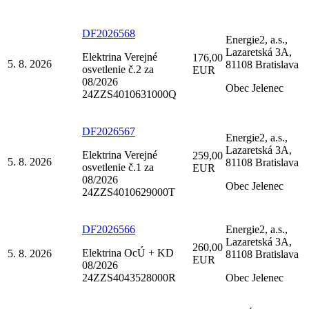
DF2026568
Energie2, a.s.,
Lazaretská 3A,
Elektrina Verejné
176,00
5. 8. 2026
81108 Bratislava
osvetlenie č.2 za
EUR
08/2026
Obec Jelenec
24ZZS4010631000Q
DF2026567
Energie2, a.s.,
Lazaretská 3A,
Elektrina Verejné
259,00
5. 8. 2026
81108 Bratislava
osvetlenie č.1 za
EUR
08/2026
Obec Jelenec
24ZZS4010629000T
DF2026566
Energie2, a.s.,
Lazaretská 3A,
260,00
Elektrina OcÚ + KD
5. 8. 2026
81108 Bratislava
EUR
08/2026
24ZZS4043528000R
Obec Jelenec