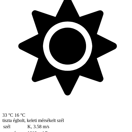
33 °C
16 °C
tiszta égbolt, keleti mérsékelt szél
szél
K, 3.58
m/s