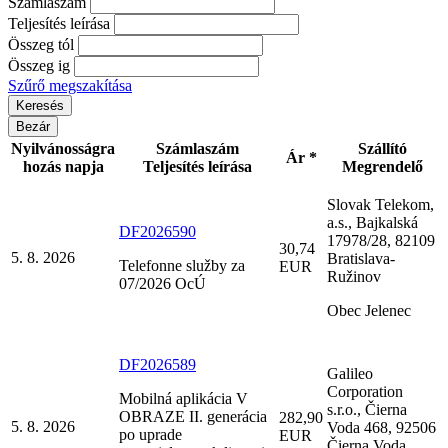
Számlaszám
Teljesítés leírása
Összeg tól
Összeg ig
Szűrő megszakítása
Bezár
Nyilvánosságra
Számlaszám
Szállító
Ár *
hozás napja
Teljesítés leírása
Megrendelő
Slovak Telekom,
a.s., Bajkalská
DF2026590
17978/28, 82109
30,74
5. 8. 2026
Bratislava-
Telefonne služby za
EUR
Ružinov
07/2026 OcÚ
Obec Jelenec
DF2026589
Galileo
Corporation
Mobilná aplikácia V
s.r.o., Čierna
OBRAZE II. generácia
282,90
5. 8. 2026
Voda 468, 92506
po uprade
EUR
Čierna Voda