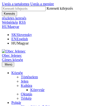
Ugrás a tartalomra
Ugrás a menüre
Keresett kifejezés
Keresés
részletes keresés
Webtérkép
RSS
HU
Magyar
SK
Slovensky
EN
English
HU
Magyar
Obec
Jelenec
Gímes
község
Menü
Község
Történelem
Jelen
Kultúra
Könyvtár
Oktatás
Térkép
Polgár