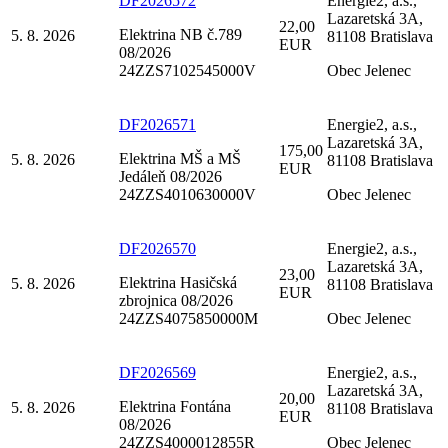
DF2026572
Energie2, a.s.,
Lazaretská 3A,
22,00
Elektrina NB č.789
5. 8. 2026
81108 Bratislava
EUR
08/2026
24ZZS7102545000V
Obec Jelenec
DF2026571
Energie2, a.s.,
Lazaretská 3A,
175,00
Elektrina MŠ a MŠ
5. 8. 2026
81108 Bratislava
EUR
Jedáleň 08/2026
24ZZS4010630000V
Obec Jelenec
DF2026570
Energie2, a.s.,
Lazaretská 3A,
23,00
Elektrina Hasičská
5. 8. 2026
81108 Bratislava
EUR
zbrojnica 08/2026
24ZZS4075850000M
Obec Jelenec
DF2026569
Energie2, a.s.,
Lazaretská 3A,
20,00
Elektrina Fontána
5. 8. 2026
81108 Bratislava
EUR
08/2026
24ZZS4000012855R
Obec Jelenec