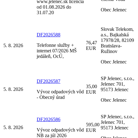
www.jelenec.sk licencia
od 01.08.2026 do
Obec Jelenec
31.07.20
Slovak Telekom,
DF2026588
a.s., Bajkalská
17978/28, 82109
76,47
Telefonne služby +
5. 8. 2026
Bratislava-
EUR
internet 07/2026 MŠ
Ružinov
jedáleň, OcÚ,
Obec Jelenec
SP Jelenec, s.r.o.,
DF2026587
Jelenec 701,
35,00
5. 8. 2026
95173 Jelenec
Vývoz odpadových vôd
EUR
- Obecný úrad
Obec Jelenec
SP Jelenec, s.r.o.,
DF2026586
Jelenec 701,
595,00
5. 8. 2026
95173 Jelenec
Vývoz odpadových vôd
EUR
NB za júl 2026