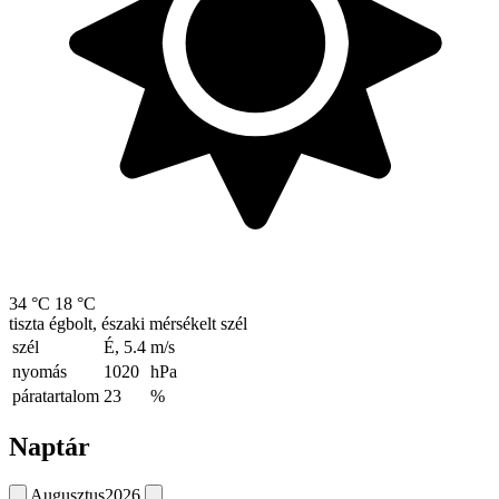
34 °C
18 °C
tiszta égbolt, északi mérsékelt szél
szél
É, 5.4
m/s
nyomás
1020
hPa
páratartalom
23
%
Naptár
Augusztus
2026