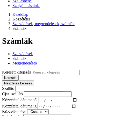
Szálláshely
Szolgáltatásaink
Kezdőlap
Közzététel
Szerződések, megrendelések, számlák
Számlák
Számlák
Szerződések
Számlák
Megrendelések
Keresett kifejezés
Keresés
Részletes keresés
Szállító
Cjsz. szállító
Közzététel dátuma tól
Közzététel dátuma ig
Közzététel éve