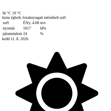
36 °C
19 °C
tiszta égbolt, északnyugati mérsékelt szél
szél
ÉNy, 4.68
m/s
nyomás
1017
hPa
páratartalom
24
%
kedd 11. 8. 2026