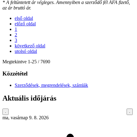
* A feltüntetett ár végleges. Amennyiben a szerződő fél ÁFA fizető,
az ár bruttó ár.
első oldal
előző oldal
1
2
3
következő oldal
utolsó oldal
Megtekintve
1
-
25
/ 7690
Közzététel
Szerződések, megrendelések, számlák
Aktuális időjárás
ma, vasárnap 9. 8. 2026