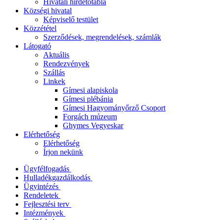
Hivatali hirdetőtábla
Községi hivatal
Képviselő testület
Közzététel
Szerződések, megrendelések, számlák
Látogató
Aktuális
Rendezvények
Szállás
Linkek
Gímesi alapiskola
Gímesi plébánia
Gímesi Hagyományőrző Csoport
Forgách múzeum
Ghymes Vegyeskar
Elérhetőség
Elérhetőség
Írjon nekünk
Ügyfélfogadás
Hulladékgazdálkodás
Ügyintézés
Rendeletek
Fejlesztési terv
Intézmények