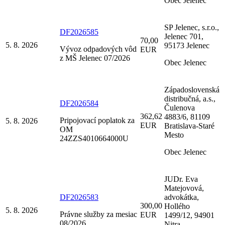
Obec Jelenec
SP Jelenec, s.r.o.,
DF2026585
Jelenec 701,
70,00
5. 8. 2026
95173 Jelenec
Vývoz odpadových vôd
EUR
z MŠ Jelenec 07/2026
Obec Jelenec
Západoslovenská
distribučná, a.s.,
DF2026584
Čulenova
362,62
4883/6, 81109
Pripojovací poplatok za
5. 8. 2026
EUR
Bratislava-Staré
OM
Mesto
24ZZS4010664000U
Obec Jelenec
JUDr. Eva
Matejovová,
DF2026583
advokátka,
300,00
Hollého
5. 8. 2026
Právne služby za mesiac
EUR
1499/12, 94901
08/2026
Nitra