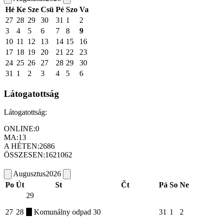
Hé
Ke
Sze
Csü
Pé
Szo
Va
27
28
29
30
31
1
2
3
4
5
6
7
8
9
10
11
12
13
14
15
16
17
18
19
20
21
22
23
24
25
26
27
28
29
30
31
1
2
3
4
5
6
Látogatottság
Látogatottság:
ONLINE:
0
MA:
13
A HÉTEN:
2686
ÖSSZESEN:
1621062
Augusztus
2026
Po
Út
St
Čt
Pá
So
Ne
29
27
28
Komunálny odpad
30
31
1
2