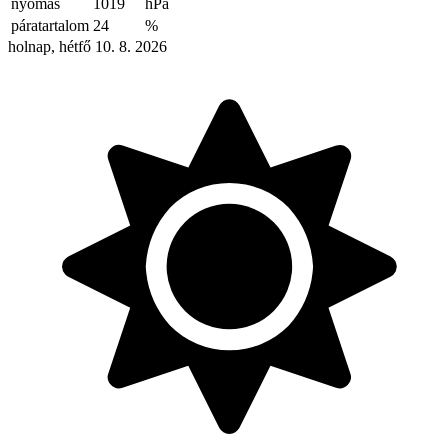
nyomás
1019
hPa
páratartalom
24
%
holnap, hétfő 10. 8. 2026