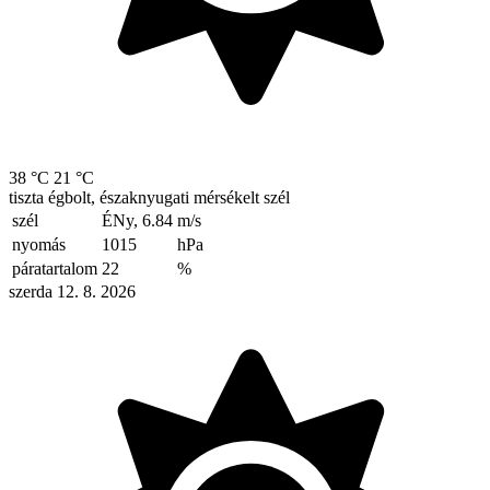
38 °C
21 °C
tiszta égbolt, északnyugati mérsékelt szél
szél
ÉNy, 6.84
m/s
nyomás
1015
hPa
páratartalom
22
%
szerda 12. 8. 2026