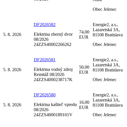
Obec Jelenec
DF2026582
Energie2, a.s.,
Lazaretská 3A,
74,00
Elektrina zberný dvor
5. 8. 2026
81108 Bratislava
EUR
08/2026
24ZZS40002266262
Obec Jelenec
DF2026581
Energie2, a.s.,
Lazaretská 3A,
50,00
Elektrina vodný zdroj
5. 8. 2026
81108 Bratislava
EUR
Remitáž 08/2026
24ZZS4000238717K
Obec Jelenec
DF2026580
Energie2, a.s.,
Lazaretská 3A,
16,00
Elektrina kaštieľ vpredu
5. 8. 2026
81108 Bratislava
EUR
08/2026
24ZZS4000189101V
Obec Jelenec