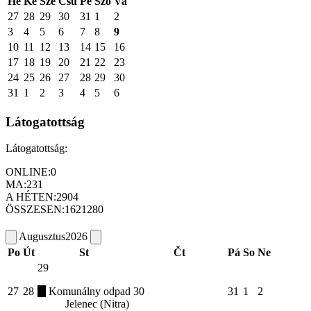
Hé
Ke
Sze
Csü
Pé
Szo
Va
27
28
29
30
31
1
2
3
4
5
6
7
8
9
10
11
12
13
14
15
16
17
18
19
20
21
22
23
24
25
26
27
28
29
30
31
1
2
3
4
5
6
Látogatottság
Látogatottság:
ONLINE:
0
MA:
231
A HÉTEN:
2904
ÖSSZESEN:
1621280
Augusztus
2026
Po
Út
St
Čt
Pá
So
Ne
29
27
28
Komunálny odpad
30
31
1
2
Jelenec (Nitra)