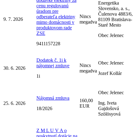
dodávke elektriny za
Energetika
cenu regulovanú
Slovensko, a. s.,
úradom pre
Čulenova 4883/6,
Nincs
odberateľa elektriny
9. 7. 2026
81109 Bratislava-
megadva
mimo domácnosti v
Staré Mesto
produktovom rade
ZSE
Obec Jelenec
9411157228
Dodatok č. 1i k
Obec Jelenec
Nincs
nájomnej zmluve
30. 6. 2026
megadva
Jozef Kollár
1i
Obec Jelenec
Nájomná zmluva
160,00
Ing. Iveta
25. 6. 2026
EUR
18/2026
Gajdošová
Szölösyová
Z M L U V A o
poskytnutí dotácie na