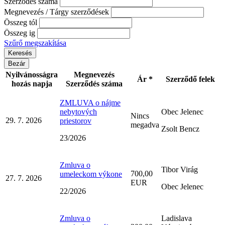
Szerződés száma
Megnevezés / Tárgy szerződések
Összeg tól
Összeg ig
Szűrő megszakítása
Bezár
Nyilvánosságra
Megnevezés
Ár *
Szerződő felek
hozás napja
Szerződés száma
ZMLUVA o nájme
nebytových
Obec Jelenec
Nincs
29. 7. 2026
priestorov
megadva
Zsolt Bencz
23/2026
Zmluva o
Tibor Virág
700,00
umeleckom výkone
27. 7. 2026
EUR
Obec Jelenec
22/2026
Zmluva o
Ladislava