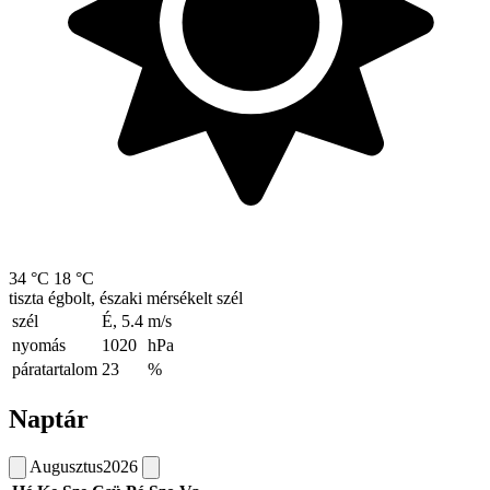
34 °C
18 °C
tiszta égbolt, északi mérsékelt szél
szél
É, 5.4
m/s
nyomás
1020
hPa
páratartalom
23
%
Naptár
Augusztus
2026