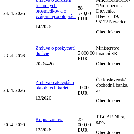
Zmluva o združení
MIKROREGIÓN
finančných
"Podtríbečie -
58
prostriedkov a o
Drevenica",
24. 4. 2026
570,00
vzájomnej spolupráci
Hlavná 119,
EUR
95172 Neverice
14/2026
Obec Jelenec
Zmluva o poskytnutí
Ministerstvo
5 000,00
dotácie
financií SR
23. 4. 2026
EUR
2026/426
Obec Jelenec
Československá
Zmluva o akceptácii
obchodná banka,
10,00
platobných kariet
23. 4. 2026
a.s.
EUR
13/2026
Obec Jelenec
TT-CAR Nitra,
25
Kúpna zmluva
s.r.o.
20. 4. 2026
000,00
12/2026
EUR
Obec Jelenec