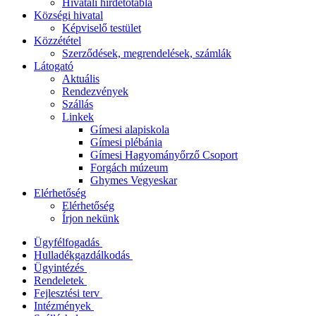
Hivatali hirdetőtábla
Községi hivatal
Képviselő testület
Közzététel
Szerződések, megrendelések, számlák
Látogató
Aktuális
Rendezvények
Szállás
Linkek
Gímesi alapiskola
Gímesi plébánia
Gímesi Hagyományőrző Csoport
Forgách múzeum
Ghymes Vegyeskar
Elérhetőség
Elérhetőség
Írjon nekünk
Ügyfélfogadás
Hulladékgazdálkodás
Ügyintézés
Rendeletek
Fejlesztési terv
Intézmények