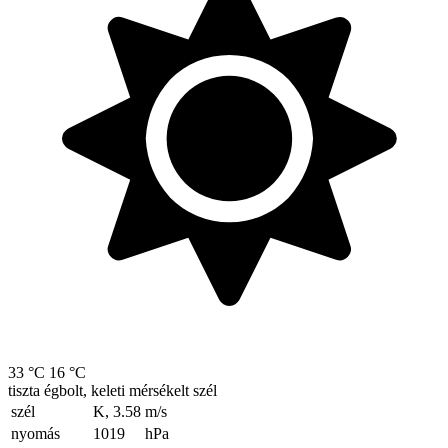
33 °C
16 °C
tiszta égbolt, keleti mérsékelt szél
szél
K, 3.58
m/s
nyomás
1019
hPa