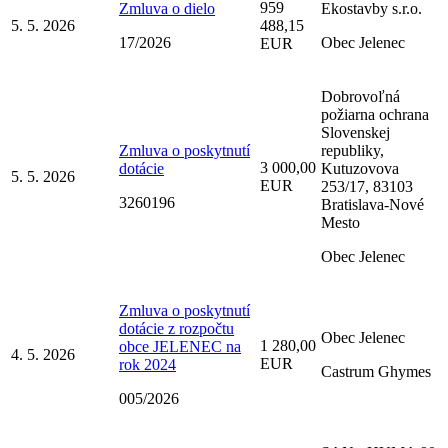
959
Zmluva o dielo
Ekostavby s.r.o.
5. 5. 2026
488,15
17/2026
Obec Jelenec
EUR
Dobrovoľná
požiarna ochrana
Slovenskej
Zmluva o poskytnutí
republiky,
3 000,00
dotácie
Kutuzovova
5. 5. 2026
EUR
253/17, 83103
3260196
Bratislava-Nové
Mesto
Obec Jelenec
Zmluva o poskytnutí
dotácie z rozpočtu
Obec Jelenec
1 280,00
obce JELENEC na
4. 5. 2026
EUR
rok 2024
Castrum Ghymes
005/2026