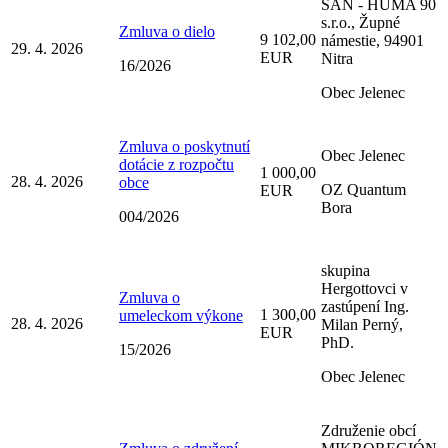
SAN - HUMA 90
s.r.o., Župné
Zmluva o dielo
9 102,00
námestie, 94901
29. 4. 2026
EUR
Nitra
16/2026
Obec Jelenec
Zmluva o poskytnutí
Obec Jelenec
dotácie z rozpočtu
1 000,00
28. 4. 2026
obce
OZ Quantum
EUR
Bora
004/2026
skupina
Hergottovci v
Zmluva o
zastúpení Ing.
1 300,00
umeleckom výkone
28. 4. 2026
Milan Perný,
EUR
PhD.
15/2026
Obec Jelenec
Združenie obcí