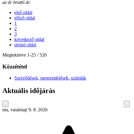
az ár bruttó ár.
első oldal
előző oldal
1
2
3
következő oldal
utolsó oldal
Megtekintve
1
-
25
/ 520
Közzététel
Szerződések, megrendelések, számlák
Aktuális időjárás
ma, vasárnap 9. 8. 2026