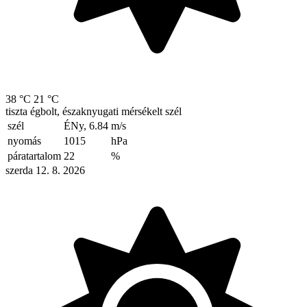
38 °C
21 °C
tiszta égbolt, északnyugati mérsékelt szél
szél
ÉNy, 6.84
m/s
nyomás
1015
hPa
páratartalom
22
%
szerda 12. 8. 2026