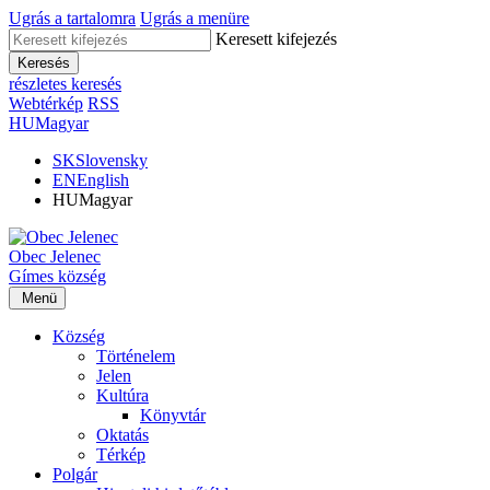
Ugrás a tartalomra
Ugrás a menüre
Keresett kifejezés
Keresés
részletes keresés
Webtérkép
RSS
HU
Magyar
SK
Slovensky
EN
English
HU
Magyar
Obec
Jelenec
Gímes
község
Menü
Község
Történelem
Jelen
Kultúra
Könyvtár
Oktatás
Térkép
Polgár