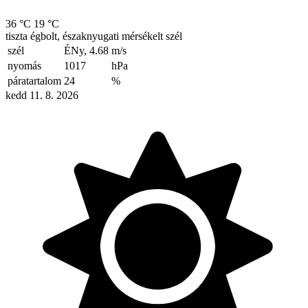
36 °C
19 °C
tiszta égbolt, északnyugati mérsékelt szél
szél
ÉNy, 4.68
m/s
nyomás
1017
hPa
páratartalom
24
%
kedd 11. 8. 2026