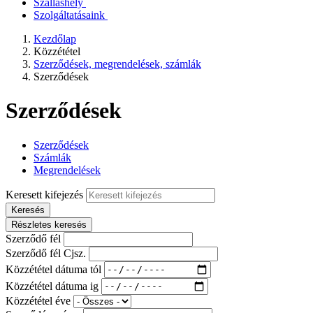
Szálláshely
Szolgáltatásaink
Kezdőlap
Közzététel
Szerződések, megrendelések, számlák
Szerződések
Szerződések
Szerződések
Számlák
Megrendelések
Keresett kifejezés
Keresés
Részletes keresés
Szerződő fél
Szerződő fél Cjsz.
Közzététel dátuma tól
Közzététel dátuma ig
Közzététel éve