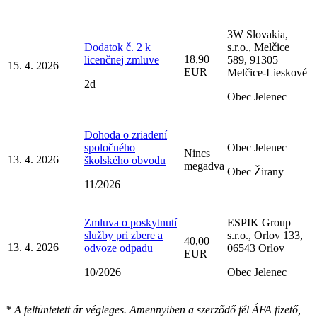
3W Slovakia,
Dodatok č. 2 k
s.r.o., Melčice
18,90
licenčnej zmluve
589, 91305
15. 4. 2026
EUR
Melčice-Lieskové
2d
Obec Jelenec
Dohoda o zriadení
spoločného
Obec Jelenec
Nincs
13. 4. 2026
školského obvodu
megadva
Obec Žirany
11/2026
Zmluva o poskytnutí
ESPIK Group
služby pri zbere a
s.r.o., Orlov 133,
40,00
13. 4. 2026
odvoze odpadu
06543 Orlov
EUR
10/2026
Obec Jelenec
* A feltüntetett ár végleges. Amennyiben a szerződő fél ÁFA fizető,