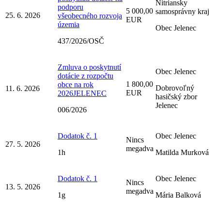
Nitriansky
podporu
5 000,00
samosprávny kraj
25. 6. 2026
všeobecného rozvoja
EUR
územia
Obec Jelenec
437/2026/OSČ
Zmluva o poskytnutí
Obec Jelenec
dotácie z rozpočtu
1 800,00
obce na rok
Dobrovoľný
11. 6. 2026
EUR
2026JELENEC
hasičský zbor
Jelenec
006/2026
Dodatok č. 1
Obec Jelenec
Nincs
27. 5. 2026
megadva
1h
Matilda Murková
Dodatok č. 1
Obec Jelenec
Nincs
13. 5. 2026
megadva
1g
Mária Balková