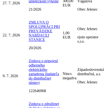
300,00
umeleckom výkone
Vágaiová
27. 7. 2026
EUR
21/2026
Obec Jelenec
ZMLUVA O
SPOLUPRÁCI PRI
Obec Jelenec
PREVÁDZKE
1,00
22. 7. 2026
NABÍJACEJ
ejoin operator
EUR
STANICE
s.r.o.
20/2026
Zmluva o pripojení
odberného
elektrického
Západoslovenská
Nincs
zariadenia žiadateľa
distribučná, a.s.
9. 7. 2026
megadva
do distribučnej
Obec Jelenec
sústavy
122646968
Zmluva o združenej