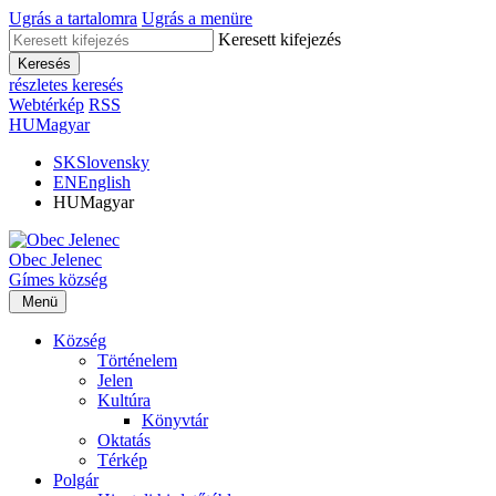
Ugrás a tartalomra
Ugrás a menüre
Keresett kifejezés
Keresés
részletes keresés
Webtérkép
RSS
HU
Magyar
SK
Slovensky
EN
English
HU
Magyar
Obec
Jelenec
Gímes
község
Menü
Község
Történelem
Jelen
Kultúra
Könyvtár
Oktatás
Térkép
Polgár