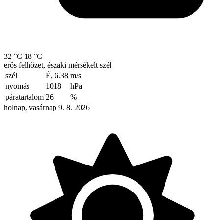
32 °C
18 °C
erős felhőzet, északi mérsékelt szél
szél
É, 6.38
m/s
nyomás
1018
hPa
páratartalom
26
%
holnap, vasárnap 9. 8. 2026