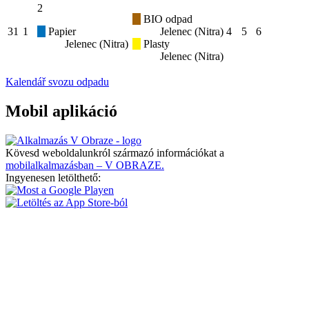
2
BIO odpad
31
1
Papier
Jelenec (Nitra)
4
5
6
Jelenec (Nitra)
Plasty
Jelenec (Nitra)
Kalendář svozu odpadu
Mobil aplikáció
Kövesd weboldalunkról származó információkat a
mobilalkalmazásban – V OBRAZE.
Ingyenesen letölthető: