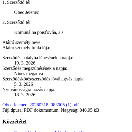
1. Szerződő fél:
Obec Jelenec
2. Szerződő fél:
Komunálna poisťovňa, a.s.
Aláíró személy neve:
Aláíró személy funkciója:
Szerződés hatályba lépésének a napja:
19. 3. 2026
Szerződés megszűnésének a napja:
Nincs megadva
Szerződéskötés/szerződés jóváhagyás napja:
5. 3. 2026
Nyilvánosságra hozás napja:
18. 3. 2026
Obec Jelenec_20260318_083005 (1).pdf
Fájl típusa: PDF dokumentum, Nagyság: 840,95 kB
Közzététel