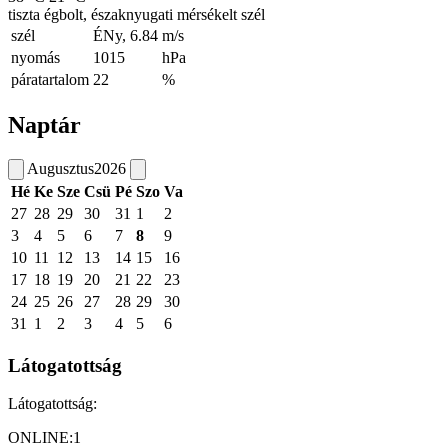
tiszta égbolt, északnyugati mérsékelt szél
szél
ÉNy, 6.84
m/s
nyomás
1015
hPa
páratartalom
22
%
Naptár
Augusztus
2026
Hé
Ke
Sze
Csü
Pé
Szo
Va
27
28
29
30
31
1
2
3
4
5
6
7
8
9
10
11
12
13
14
15
16
17
18
19
20
21
22
23
24
25
26
27
28
29
30
31
1
2
3
4
5
6
Látogatottság
Látogatottság:
ONLINE:
1