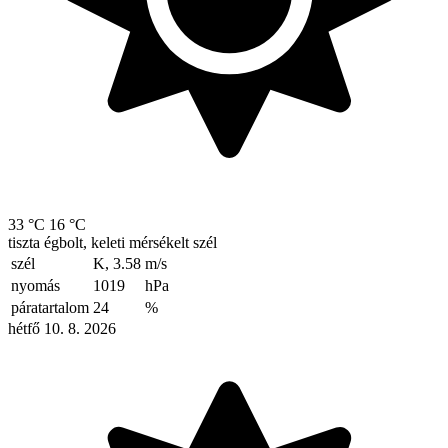
33 °C
16 °C
tiszta égbolt, keleti mérsékelt szél
szél
K, 3.58
m/s
nyomás
1019
hPa
páratartalom
24
%
hétfő 10. 8. 2026