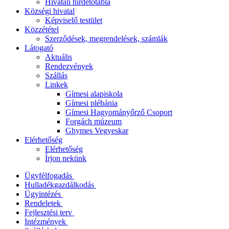
Hivatali hirdetőtábla
Községi hivatal
Képviselő testület
Közzététel
Szerződések, megrendelések, számlák
Látogató
Aktuális
Rendezvények
Szállás
Linkek
Gímesi alapiskola
Gímesi plébánia
Gímesi Hagyományőrző Csoport
Forgách múzeum
Ghymes Vegyeskar
Elérhetőség
Elérhetőség
Írjon nekünk
Ügyfélfogadás
Hulladékgazdálkodás
Ügyintézés
Rendeletek
Fejlesztési terv
Intézmények