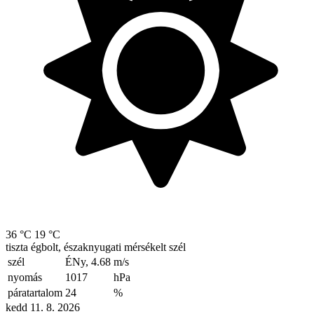
36 °C
19 °C
tiszta égbolt, északnyugati mérsékelt szél
szél
ÉNy, 4.68
m/s
nyomás
1017
hPa
páratartalom
24
%
kedd 11. 8. 2026