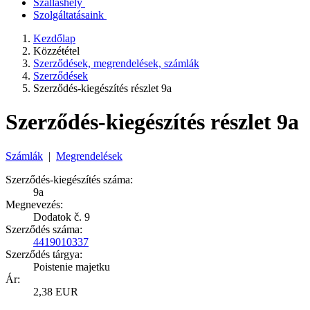
Szálláshely
Szolgáltatásaink
Kezdőlap
Közzététel
Szerződések, megrendelések, számlák
Szerződések
Szerződés-kiegészítés részlet 9a
Szerződés-kiegészítés részlet 9a
Számlák
|
Megrendelések
Szerződés-kiegészítés száma:
9a
Megnevezés:
Dodatok č. 9
Szerződés száma:
4419010337
Szerződés tárgya:
Poistenie majetku
Ár:
2,38 EUR