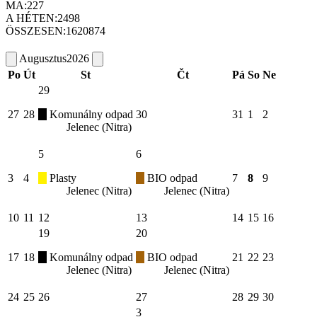
MA:
227
A HÉTEN:
2498
ÖSSZESEN:
1620874
Augusztus
2026
Po
Út
St
Čt
Pá
So
Ne
29
27
28
Komunálny odpad
30
31
1
2
Jelenec (Nitra)
5
6
3
4
Plasty
BIO odpad
7
8
9
Jelenec (Nitra)
Jelenec (Nitra)
10
11
12
13
14
15
16
19
20
17
18
Komunálny odpad
BIO odpad
21
22
23
Jelenec (Nitra)
Jelenec (Nitra)
24
25
26
27
28
29
30
3