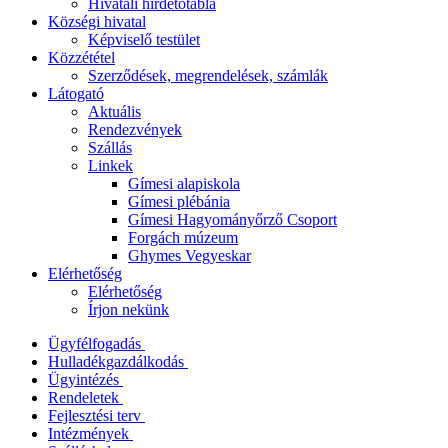
Hivatali hirdetőtábla
Községi hivatal
Képviselő testület
Közzététel
Szerződések, megrendelések, számlák
Látogató
Aktuális
Rendezvények
Szállás
Linkek
Gímesi alapiskola
Gímesi plébánia
Gímesi Hagyományőrző Csoport
Forgách múzeum
Ghymes Vegyeskar
Elérhetőség
Elérhetőség
Írjon nekünk
Ügyfélfogadás
Hulladékgazdálkodás
Ügyintézés
Rendeletek
Fejlesztési terv
Intézmények