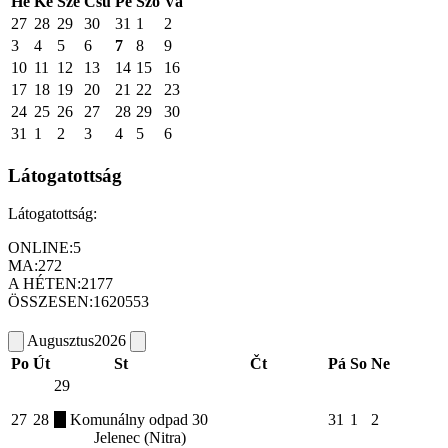
Hé
Ke
Sze
Csü
Pé
Szo
Va
27
28
29
30
31
1
2
3
4
5
6
7
8
9
10
11
12
13
14
15
16
17
18
19
20
21
22
23
24
25
26
27
28
29
30
31
1
2
3
4
5
6
Látogatottság
Látogatottság:
ONLINE:
5
MA:
272
A HÉTEN:
2177
ÖSSZESEN:
1620553
Augusztus
2026
Po
Út
St
Čt
Pá
So
Ne
29
27
28
Komunálny odpad
30
31
1
2
Jelenec (Nitra)