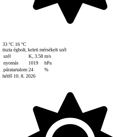
33 °C
16 °C
tiszta égbolt, keleti mérsékelt szél
szél
K, 3.58
m/s
nyomás
1019
hPa
páratartalom
24
%
hétfő 10. 8. 2026