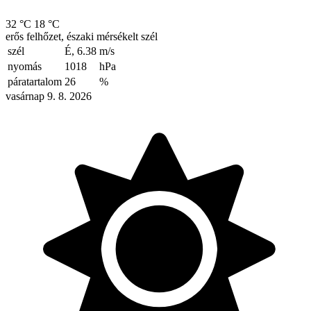
32 °C
18 °C
erős felhőzet, északi mérsékelt szél
szél
É, 6.38
m/s
nyomás
1018
hPa
páratartalom
26
%
vasárnap 9. 8. 2026