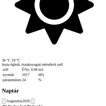
36 °C
19 °C
tiszta égbolt, északnyugati mérsékelt szél
szél
ÉNy, 4.68
m/s
nyomás
1017
hPa
páratartalom
24
%
Naptár
Augusztus
2026