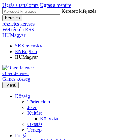
Ugrás a tartalomra
Ugrás a menüre
Keresett kifejezés
Keresés
részletes keresés
Webtérkép
RSS
HU
Magyar
SK
Slovensky
EN
English
HU
Magyar
Obec
Jelenec
Gímes
község
Menü
Község
Történelem
Jelen
Kultúra
Könyvtár
Oktatás
Térkép
Polgár