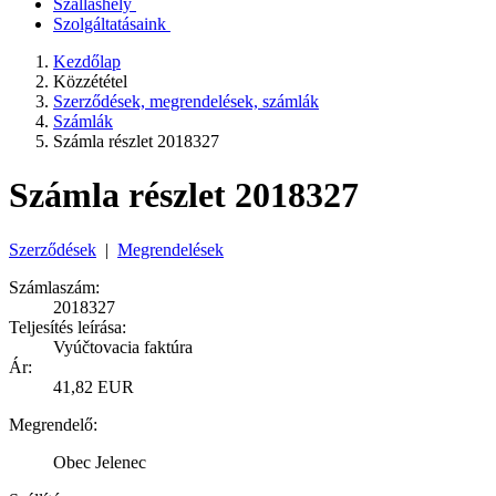
Szálláshely
Szolgáltatásaink
Kezdőlap
Közzététel
Szerződések, megrendelések, számlák
Számlák
Számla részlet 2018327
Számla részlet 2018327
Szerződések
|
Megrendelések
Számlaszám:
2018327
Teljesítés leírása:
Vyúčtovacia faktúra
Ár:
41,82 EUR
Megrendelő:
Obec Jelenec