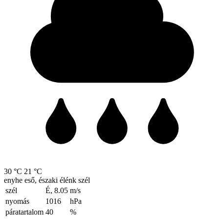
30 °C
21 °C
enyhe eső, északi élénk szél
szél
É, 8.05
m/s
nyomás
1016
hPa
páratartalom
40
%