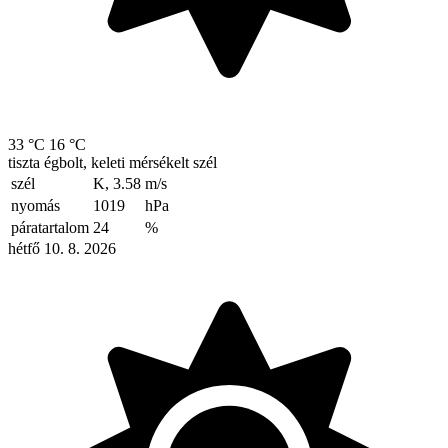
33 °C
16 °C
tiszta égbolt, keleti mérsékelt szél
szél
K, 3.58
m/s
nyomás
1019
hPa
páratartalom
24
%
hétfő 10. 8. 2026