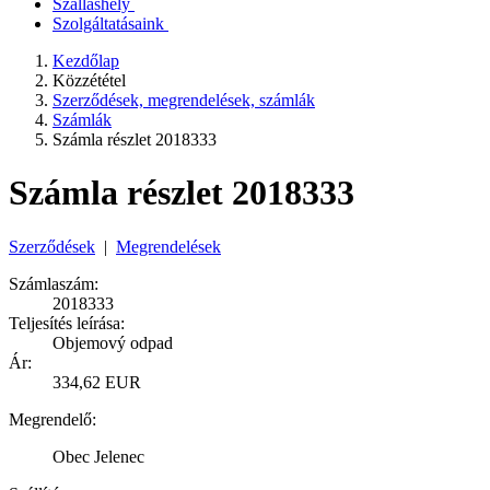
Szálláshely
Szolgáltatásaink
Kezdőlap
Közzététel
Szerződések, megrendelések, számlák
Számlák
Számla részlet 2018333
Számla részlet 2018333
Szerződések
|
Megrendelések
Számlaszám:
2018333
Teljesítés leírása:
Objemový odpad
Ár:
334,62 EUR
Megrendelő:
Obec Jelenec