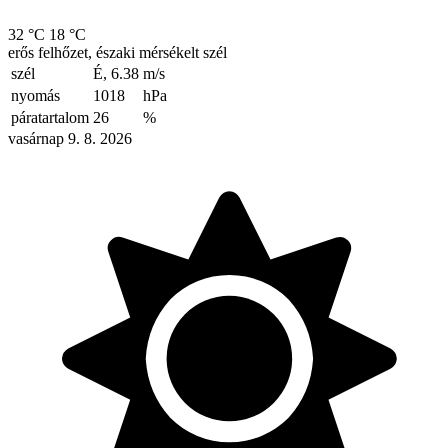
32 °C
18 °C
erős felhőzet, északi mérsékelt szél
szél
É, 6.38
m/s
nyomás
1018
hPa
páratartalom
26
%
vasárnap 9. 8. 2026