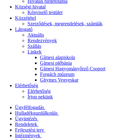
Hivatali hirdetőtábla
Községi hivatal
Képviselő testület
Közzététel
Szerződések, megrendelések, számlák
Látogató
Aktuális
Rendezvények
Szállás
Linkek
Gímesi alapiskola
Gímesi plébánia
Gímesi Hagyományőrző Csoport
Forgách múzeum
Ghymes Vegyeskar
Elérhetőség
Elérhetőség
Írjon nekünk
Ügyfélfogadás
Hulladékgazdálkodás
Ügyintézés
Rendeletek
Fejlesztési terv
Intézmények