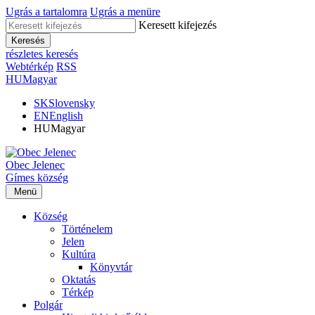
Ugrás a tartalomra
Ugrás a menüre
Keresett kifejezés
Keresés
részletes keresés
Webtérkép
RSS
HU
Magyar
SK
Slovensky
EN
English
HU
Magyar
Obec
Jelenec
Gímes
község
Menü
Község
Történelem
Jelen
Kultúra
Könyvtár
Oktatás
Térkép
Polgár