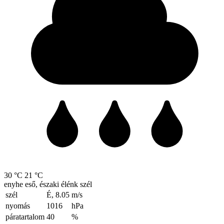
30 °C
21 °C
enyhe eső, északi élénk szél
szél
É, 8.05
m/s
nyomás
1016
hPa
páratartalom
40
%