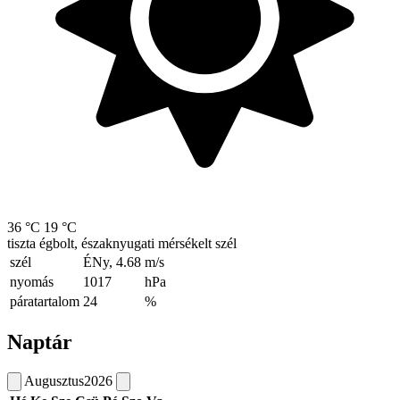
36 °C
19 °C
tiszta égbolt, északnyugati mérsékelt szél
szél
ÉNy, 4.68
m/s
nyomás
1017
hPa
páratartalom
24
%
Naptár
Augusztus
2026