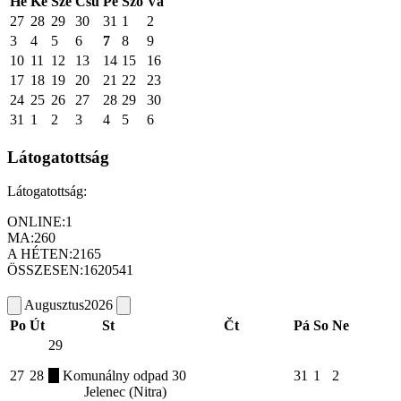
Hé
Ke
Sze
Csü
Pé
Szo
Va
27
28
29
30
31
1
2
3
4
5
6
7
8
9
10
11
12
13
14
15
16
17
18
19
20
21
22
23
24
25
26
27
28
29
30
31
1
2
3
4
5
6
Látogatottság
Látogatottság:
ONLINE:
1
MA:
260
A HÉTEN:
2165
ÖSSZESEN:
1620541
Augusztus
2026
Po
Út
St
Čt
Pá
So
Ne
29
27
28
Komunálny odpad
30
31
1
2
Jelenec (Nitra)