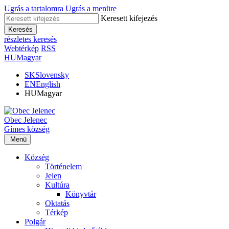
Ugrás a tartalomra
Ugrás a menüre
Keresett kifejezés
Keresés
részletes keresés
Webtérkép
RSS
HU
Magyar
SK
Slovensky
EN
English
HU
Magyar
Obec
Jelenec
Gímes
község
Menü
Község
Történelem
Jelen
Kultúra
Könyvtár
Oktatás
Térkép
Polgár