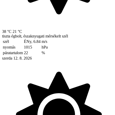
38 °C
21 °C
tiszta égbolt, északnyugati mérsékelt szél
szél
ÉNy, 6.84
m/s
nyomás
1015
hPa
páratartalom
22
%
szerda 12. 8. 2026