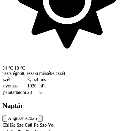
34 °C
18 °C
tiszta égbolt, északi mérsékelt szél
szél
É, 5.4
m/s
nyomás
1020
hPa
páratartalom
23
%
Naptár
Augusztus
2026
Hé
Ke
Sze
Csü
Pé
Szo
Va