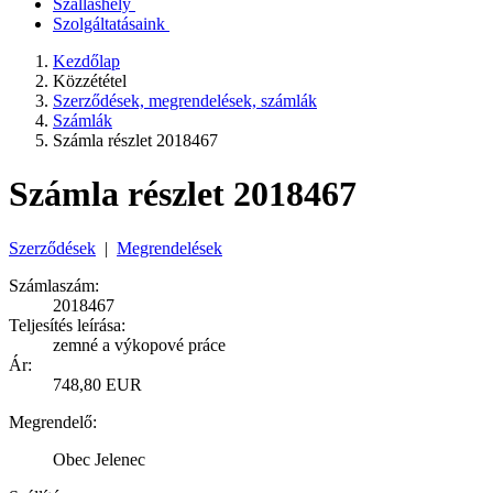
Szálláshely
Szolgáltatásaink
Kezdőlap
Közzététel
Szerződések, megrendelések, számlák
Számlák
Számla részlet 2018467
Számla részlet 2018467
Szerződések
|
Megrendelések
Számlaszám:
2018467
Teljesítés leírása:
zemné a výkopové práce
Ár:
748,80 EUR
Megrendelő:
Obec Jelenec