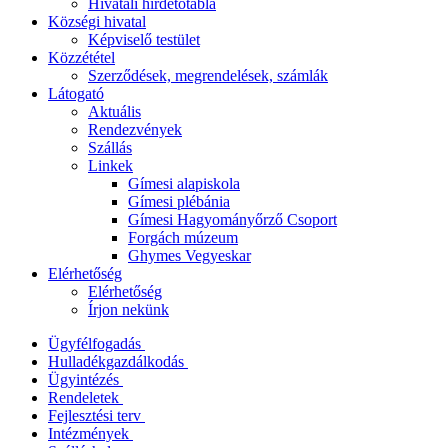
Hivatali hirdetőtábla
Községi hivatal
Képviselő testület
Közzététel
Szerződések, megrendelések, számlák
Látogató
Aktuális
Rendezvények
Szállás
Linkek
Gímesi alapiskola
Gímesi plébánia
Gímesi Hagyományőrző Csoport
Forgách múzeum
Ghymes Vegyeskar
Elérhetőség
Elérhetőség
Írjon nekünk
Ügyfélfogadás
Hulladékgazdálkodás
Ügyintézés
Rendeletek
Fejlesztési terv
Intézmények