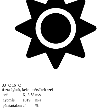
33 °C
16 °C
tiszta égbolt, keleti mérsékelt szél
szél
K, 3.58
m/s
nyomás
1019
hPa
páratartalom
24
%