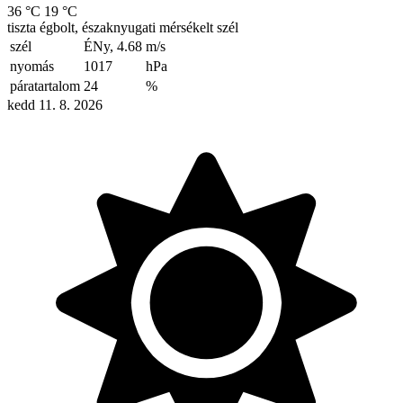
36 °C
19 °C
tiszta égbolt, északnyugati mérsékelt szél
szél
ÉNy, 4.68
m/s
nyomás
1017
hPa
páratartalom
24
%
kedd 11. 8. 2026