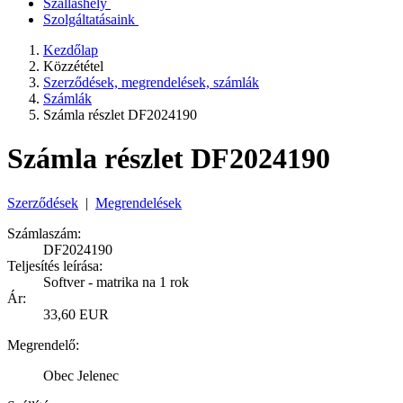
Szálláshely
Szolgáltatásaink
Kezdőlap
Közzététel
Szerződések, megrendelések, számlák
Számlák
Számla részlet DF2024190
Számla részlet DF2024190
Szerződések
|
Megrendelések
Számlaszám:
DF2024190
Teljesítés leírása:
Softver - matrika na 1 rok
Ár:
33,60 EUR
Megrendelő:
Obec Jelenec