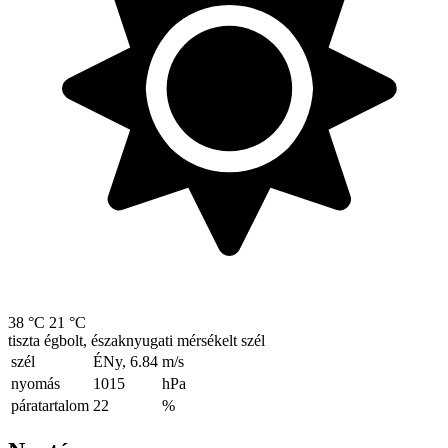
38 °C
21 °C
tiszta égbolt, északnyugati mérsékelt szél
szél
ÉNy, 6.84
m/s
nyomás
1015
hPa
páratartalom
22
%