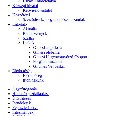
Hivatali hirdetőtábla
Községi hivatal
Képviselő testület
Közzététel
Szerződések, megrendelések, számlák
Látogató
Aktuális
Rendezvények
Szállás
Linkek
Gímesi alapiskola
Gímesi plébánia
Gímesi Hagyományőrző Csoport
Forgách múzeum
Ghymes Vegyeskar
Elérhetőség
Elérhetőség
Írjon nekünk
Ügyfélfogadás
Hulladékgazdálkodás
Ügyintézés
Rendeletek
Fejlesztési terv
Intézmények