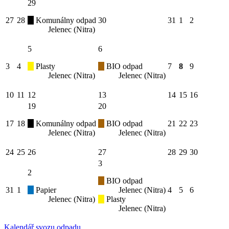
29
27
28
Komunálny odpad
30
31
1
2
Jelenec (Nitra)
5
6
3
4
Plasty
BIO odpad
7
8
9
Jelenec (Nitra)
Jelenec (Nitra)
10
11
12
13
14
15
16
19
20
17
18
Komunálny odpad
BIO odpad
21
22
23
Jelenec (Nitra)
Jelenec (Nitra)
24
25
26
27
28
29
30
3
2
BIO odpad
31
1
Papier
Jelenec (Nitra)
4
5
6
Jelenec (Nitra)
Plasty
Jelenec (Nitra)
Kalendář svozu odpadu