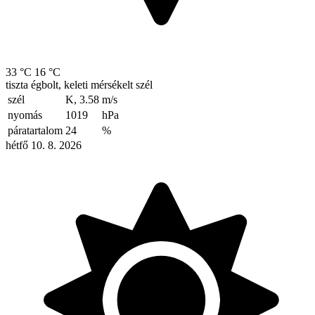
33 °C
16 °C
tiszta égbolt, keleti mérsékelt szél
szél
K, 3.58
m/s
nyomás
1019
hPa
páratartalom
24
%
hétfő 10. 8. 2026