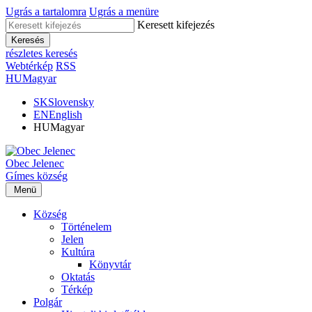
Ugrás a tartalomra
Ugrás a menüre
Keresett kifejezés
Keresés
részletes keresés
Webtérkép
RSS
HU
Magyar
SK
Slovensky
EN
English
HU
Magyar
Obec
Jelenec
Gímes
község
Menü
Község
Történelem
Jelen
Kultúra
Könyvtár
Oktatás
Térkép
Polgár