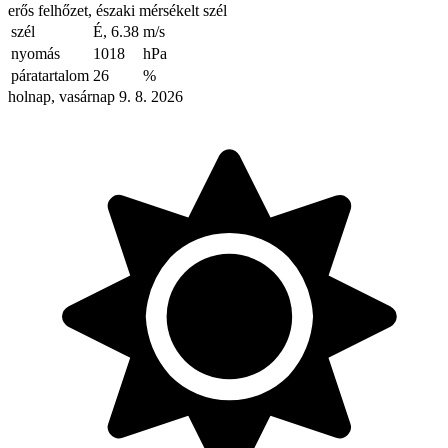
erős felhőzet, északi mérsékelt szél
szél
É, 6.38
m/s
nyomás
1018
hPa
páratartalom
26
%
holnap, vasárnap 9. 8. 2026