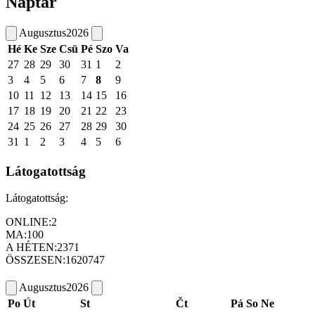
Naptár
Augusztus
2026
Hé
Ke
Sze
Csü
Pé
Szo
Va
27
28
29
30
31
1
2
3
4
5
6
7
8
9
10
11
12
13
14
15
16
17
18
19
20
21
22
23
24
25
26
27
28
29
30
31
1
2
3
4
5
6
Látogatottság
Látogatottság:
ONLINE:
2
MA:
100
A HÉTEN:
2371
ÖSSZESEN:
1620747
Augusztus
2026
Po
Út
St
Čt
Pá
So
Ne