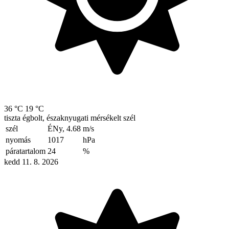
36 °C
19 °C
tiszta égbolt, északnyugati mérsékelt szél
szél
ÉNy, 4.68
m/s
nyomás
1017
hPa
páratartalom
24
%
kedd 11. 8. 2026