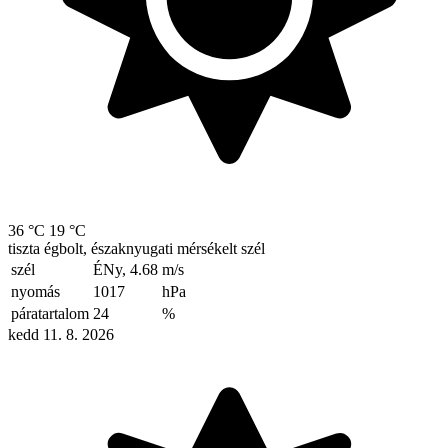
36 °C
19 °C
tiszta égbolt, északnyugati mérsékelt szél
szél
ÉNy, 4.68
m/s
nyomás
1017
hPa
páratartalom
24
%
kedd 11. 8. 2026