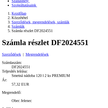
Szálláshely
Szolgáltatásaink
Kezdőlap
Közzététel
Szerződések, megrendelések, számlák
Számlák
Számla részlet DF2024551
Számla részlet DF2024551
Szerződések
|
Megrendelések
Számlaszám:
DF2024551
Teljesítés leírása:
Smetná nádoba 120 l 2 ks PREMIUM
Ár:
57,32 EUR
Megrendelő:
Obec Jelenec