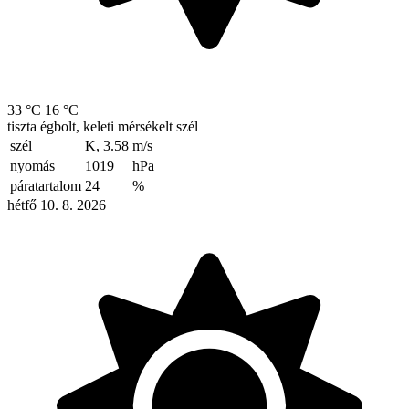
33 °C
16 °C
tiszta égbolt, keleti mérsékelt szél
szél
K, 3.58
m/s
nyomás
1019
hPa
páratartalom
24
%
hétfő 10. 8. 2026