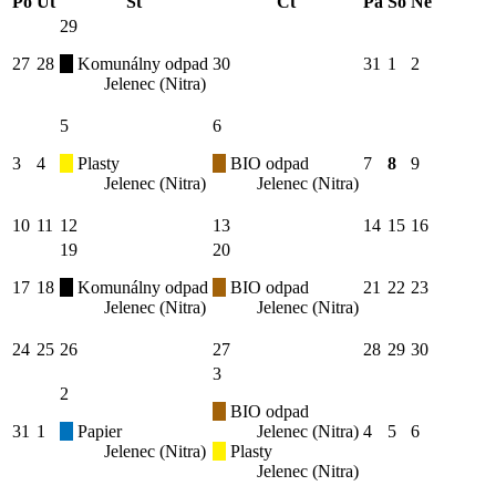
Po
Út
St
Čt
Pá
So
Ne
29
27
28
Komunálny odpad
30
31
1
2
Jelenec (Nitra)
5
6
3
4
Plasty
BIO odpad
7
8
9
Jelenec (Nitra)
Jelenec (Nitra)
10
11
12
13
14
15
16
19
20
17
18
Komunálny odpad
BIO odpad
21
22
23
Jelenec (Nitra)
Jelenec (Nitra)
24
25
26
27
28
29
30
3
2
BIO odpad
31
1
Papier
Jelenec (Nitra)
4
5
6
Jelenec (Nitra)
Plasty
Jelenec (Nitra)