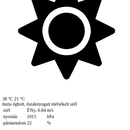
38 °C
21 °C
tiszta égbolt, északnyugati mérsékelt szél
szél
ÉNy, 6.84
m/s
nyomás
1015
hPa
páratartalom
22
%