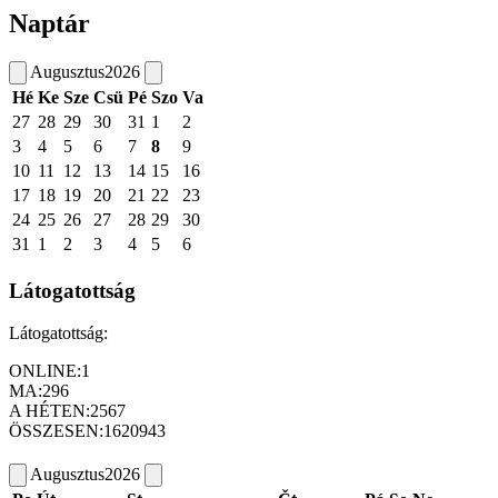
Naptár
Augusztus
2026
Hé
Ke
Sze
Csü
Pé
Szo
Va
27
28
29
30
31
1
2
3
4
5
6
7
8
9
10
11
12
13
14
15
16
17
18
19
20
21
22
23
24
25
26
27
28
29
30
31
1
2
3
4
5
6
Látogatottság
Látogatottság:
ONLINE:
1
MA:
296
A HÉTEN:
2567
ÖSSZESEN:
1620943
Augusztus
2026