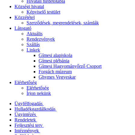
Hivatali hirdetőtábla
Községi hivatal
Képviselő testület
Közzététel
Szerződések, megrendelések, számlák
Látogató
Aktuális
Rendezvények
Szállás
Linkek
Gímesi alapiskola
Gímesi plébánia
Gímesi Hagyományőrző Csoport
Forgách múzeum
Ghymes Vegyeskar
Elérhetőség
Elérhetőség
Írjon nekünk
Ügyfélfogadás
Hulladékgazdálkodás
Ügyintézés
Rendeletek
Fejlesztési terv
Intézmények