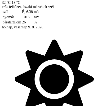
32 °C
18 °C
erős felhőzet, északi mérsékelt szél
szél
É, 6.38
m/s
nyomás
1018
hPa
páratartalom
26
%
holnap, vasárnap 9. 8. 2026