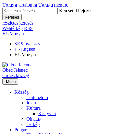
Ugrás a tartalomra
Ugrás a menüre
Keresett kifejezés
Keresés
részletes keresés
Webtérkép
RSS
HU
Magyar
SK
Slovensky
EN
English
HU
Magyar
Obec
Jelenec
Gímes
község
Menü
Község
Történelem
Jelen
Kultúra
Könyvtár
Oktatás
Térkép
Polgár