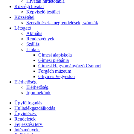
Hivatali hirdetőtábla
Községi hivatal
Képviselő testület
Közzététel
Szerződések, megrendelések, számlák
Látogató
Aktuális
Rendezvények
Szállás
Linkek
Gímesi alapiskola
Gímesi plébánia
Gímesi Hagyományőrző Csoport
Forgách múzeum
Ghymes Vegyeskar
Elérhetőség
Elérhetőség
Írjon nekünk
Ügyfélfogadás
Hulladékgazdálkodás
Ügyintézés
Rendeletek
Fejlesztési terv
Intézmények