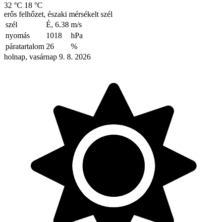
32 °C
18 °C
erős felhőzet, északi mérsékelt szél
szél
É, 6.38
m/s
nyomás
1018
hPa
páratartalom
26
%
holnap, vasárnap 9. 8. 2026