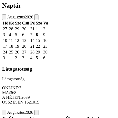
Naptár
Augusztus
2026
Hé
Ke
Sze
Csü
Pé
Szo
Va
27
28
29
30
31
1
2
3
4
5
6
7
8
9
10
11
12
13
14
15
16
17
18
19
20
21
22
23
24
25
26
27
28
29
30
31
1
2
3
4
5
6
Látogatottság
Látogatottság:
ONLINE:
3
MA:
368
A HÉTEN:
2639
ÖSSZESEN:
1621015
Augusztus
2026