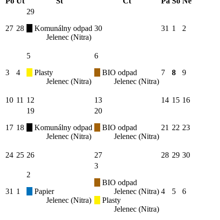
Po
Út
St
Čt
Pá
So
Ne
29
27
28
Komunálny odpad
30
31
1
2
Jelenec (Nitra)
5
6
3
4
Plasty
BIO odpad
7
8
9
Jelenec (Nitra)
Jelenec (Nitra)
10
11
12
13
14
15
16
19
20
17
18
Komunálny odpad
BIO odpad
21
22
23
Jelenec (Nitra)
Jelenec (Nitra)
24
25
26
27
28
29
30
3
2
BIO odpad
31
1
Papier
Jelenec (Nitra)
4
5
6
Jelenec (Nitra)
Plasty
Jelenec (Nitra)