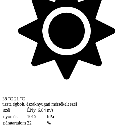
38 °C
21 °C
tiszta égbolt, északnyugati mérsékelt szél
szél
ÉNy, 6.84
m/s
nyomás
1015
hPa
páratartalom
22
%