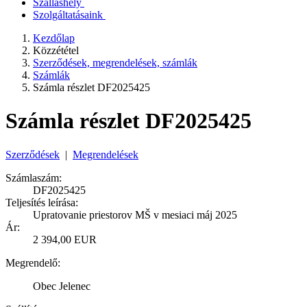
Szálláshely
Szolgáltatásaink
Kezdőlap
Közzététel
Szerződések, megrendelések, számlák
Számlák
Számla részlet DF2025425
Számla részlet DF2025425
Szerződések
|
Megrendelések
Számlaszám:
DF2025425
Teljesítés leírása:
Upratovanie priestorov MŠ v mesiaci máj 2025
Ár:
2 394,00 EUR
Megrendelő:
Obec Jelenec