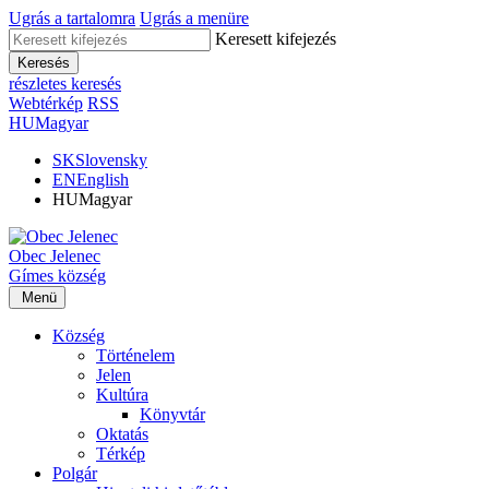
Ugrás a tartalomra
Ugrás a menüre
Keresett kifejezés
Keresés
részletes keresés
Webtérkép
RSS
HU
Magyar
SK
Slovensky
EN
English
HU
Magyar
Obec
Jelenec
Gímes
község
Menü
Község
Történelem
Jelen
Kultúra
Könyvtár
Oktatás
Térkép
Polgár