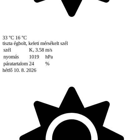
33 °C
16 °C
tiszta égbolt, keleti mérsékelt szél
szél
K, 3.58
m/s
nyomás
1019
hPa
páratartalom
24
%
hétfő 10. 8. 2026