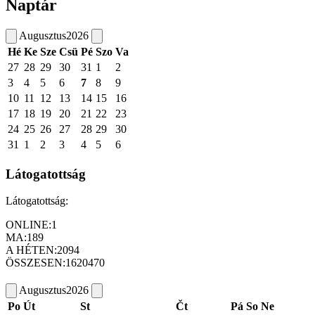
Naptár
Augusztus
2026
Hé
Ke
Sze
Csü
Pé
Szo
Va
27
28
29
30
31
1
2
3
4
5
6
7
8
9
10
11
12
13
14
15
16
17
18
19
20
21
22
23
24
25
26
27
28
29
30
31
1
2
3
4
5
6
Látogatottság
Látogatottság:
ONLINE:
1
MA:
189
A HÉTEN:
2094
ÖSSZESEN:
1620470
Augusztus
2026
Po
Út
St
Čt
Pá
So
Ne