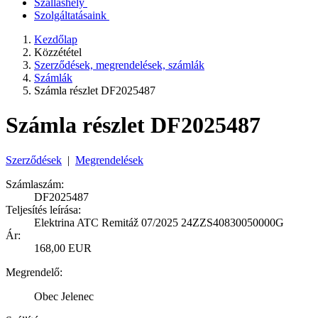
Szálláshely
Szolgáltatásaink
Kezdőlap
Közzététel
Szerződések, megrendelések, számlák
Számlák
Számla részlet DF2025487
Számla részlet DF2025487
Szerződések
|
Megrendelések
Számlaszám:
DF2025487
Teljesítés leírása:
Elektrina ATC Remitáž 07/2025 24ZZS40830050000G
Ár:
168,00 EUR
Megrendelő:
Obec Jelenec