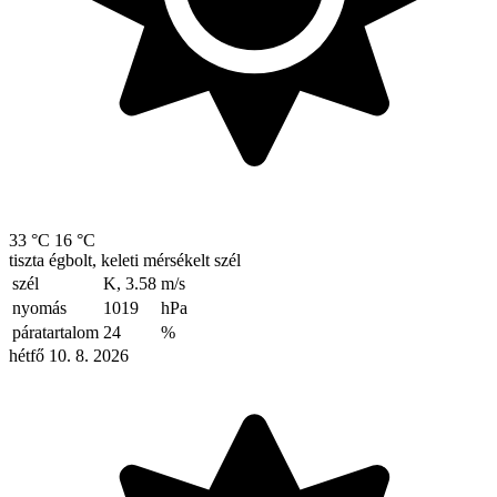
33 °C
16 °C
tiszta égbolt, keleti mérsékelt szél
szél
K, 3.58
m/s
nyomás
1019
hPa
páratartalom
24
%
hétfő 10. 8. 2026