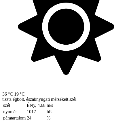
36 °C
19 °C
tiszta égbolt, északnyugati mérsékelt szél
szél
ÉNy, 4.68
m/s
nyomás
1017
hPa
páratartalom
24
%