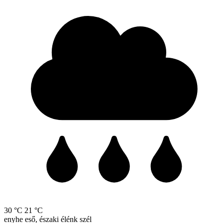
30 °C
21 °C
enyhe eső, északi élénk szél