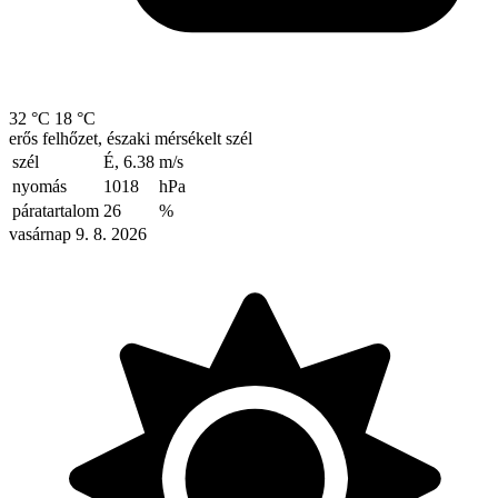
32 °C
18 °C
erős felhőzet, északi mérsékelt szél
szél
É, 6.38
m/s
nyomás
1018
hPa
páratartalom
26
%
vasárnap 9. 8. 2026