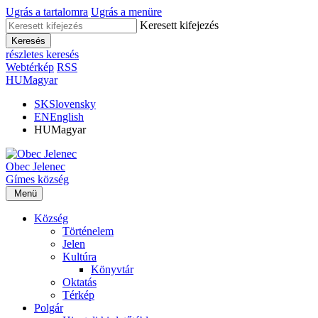
Ugrás a tartalomra
Ugrás a menüre
Keresett kifejezés
Keresés
részletes keresés
Webtérkép
RSS
HU
Magyar
SK
Slovensky
EN
English
HU
Magyar
Obec
Jelenec
Gímes
község
Menü
Község
Történelem
Jelen
Kultúra
Könyvtár
Oktatás
Térkép
Polgár