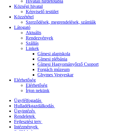
Hivatali hirdetőtábla
Községi hivatal
Képviselő testület
Közzététel
Szerződések, megrendelések, számlák
Látogató
Aktuális
Rendezvények
Szállás
Linkek
Gímesi alapiskola
Gímesi plébánia
Gímesi Hagyományőrző Csoport
Forgách múzeum
Ghymes Vegyeskar
Elérhetőség
Elérhetőség
Írjon nekünk
Ügyfélfogadás
Hulladékgazdálkodás
Ügyintézés
Rendeletek
Fejlesztési terv
Intézmények