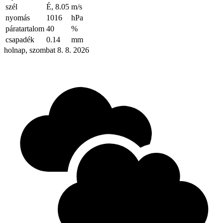
szél
É, 8.05
m/s
nyomás
1016
hPa
páratartalom
40
%
csapadék
0.14
mm
holnap, szombat 8. 8. 2026