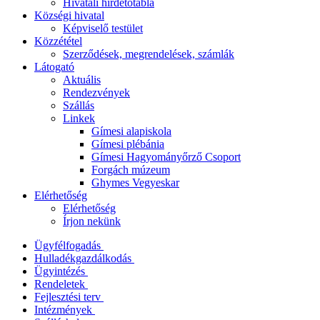
Hivatali hirdetőtábla
Községi hivatal
Képviselő testület
Közzététel
Szerződések, megrendelések, számlák
Látogató
Aktuális
Rendezvények
Szállás
Linkek
Gímesi alapiskola
Gímesi plébánia
Gímesi Hagyományőrző Csoport
Forgách múzeum
Ghymes Vegyeskar
Elérhetőség
Elérhetőség
Írjon nekünk
Ügyfélfogadás
Hulladékgazdálkodás
Ügyintézés
Rendeletek
Fejlesztési terv
Intézmények