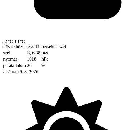
32 °C
18 °C
erős felhőzet, északi mérsékelt szél
szél
É, 6.38
m/s
nyomás
1018
hPa
páratartalom
26
%
vasárnap 9. 8. 2026