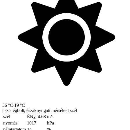
36 °C
19 °C
tiszta égbolt, északnyugati mérsékelt szél
szél
ÉNy, 4.68
m/s
nyomás
1017
hPa
páratartalom
24
%