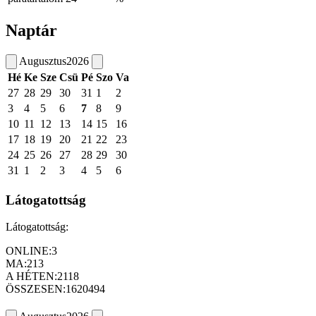
Naptár
Augusztus
2026
Hé
Ke
Sze
Csü
Pé
Szo
Va
27
28
29
30
31
1
2
3
4
5
6
7
8
9
10
11
12
13
14
15
16
17
18
19
20
21
22
23
24
25
26
27
28
29
30
31
1
2
3
4
5
6
Látogatottság
Látogatottság:
ONLINE:
3
MA:
213
A HÉTEN:
2118
ÖSSZESEN:
1620494