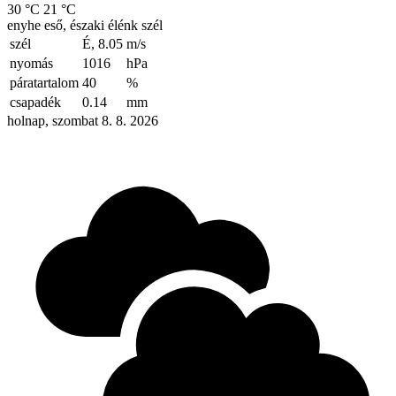
30 °C
21 °C
enyhe eső, északi élénk szél
szél
É, 8.05
m/s
nyomás
1016
hPa
páratartalom
40
%
csapadék
0.14
mm
holnap, szombat 8. 8. 2026