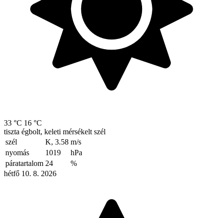
33 °C
16 °C
tiszta égbolt, keleti mérsékelt szél
szél
K, 3.58
m/s
nyomás
1019
hPa
páratartalom
24
%
hétfő 10. 8. 2026