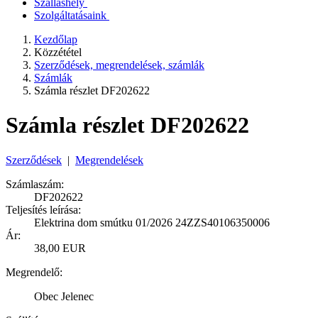
Szálláshely
Szolgáltatásaink
Kezdőlap
Közzététel
Szerződések, megrendelések, számlák
Számlák
Számla részlet DF202622
Számla részlet DF202622
Szerződések
|
Megrendelések
Számlaszám:
DF202622
Teljesítés leírása:
Elektrina dom smútku 01/2026 24ZZS40106350006
Ár:
38,00 EUR
Megrendelő:
Obec Jelenec