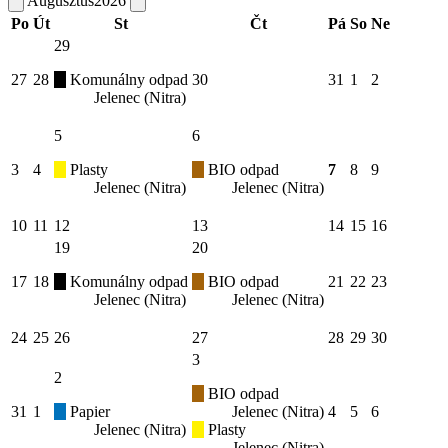
Augusztus
2026
Po
Út
St
Čt
Pá
So
Ne
29
27
28
Komunálny odpad
30
31
1
2
Jelenec (Nitra)
5
6
3
4
Plasty
BIO odpad
7
8
9
Jelenec (Nitra)
Jelenec (Nitra)
10
11
12
13
14
15
16
19
20
17
18
Komunálny odpad
BIO odpad
21
22
23
Jelenec (Nitra)
Jelenec (Nitra)
24
25
26
27
28
29
30
3
2
BIO odpad
31
1
Papier
Jelenec (Nitra)
4
5
6
Jelenec (Nitra)
Plasty
Jelenec (Nitra)