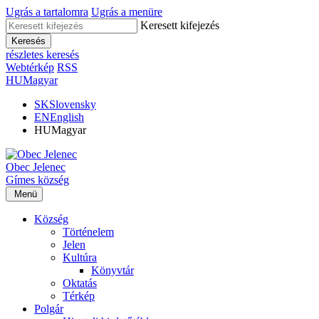
Ugrás a tartalomra
Ugrás a menüre
Keresett kifejezés
Keresés
részletes keresés
Webtérkép
RSS
HU
Magyar
SK
Slovensky
EN
English
HU
Magyar
Obec
Jelenec
Gímes
község
Menü
Község
Történelem
Jelen
Kultúra
Könyvtár
Oktatás
Térkép
Polgár