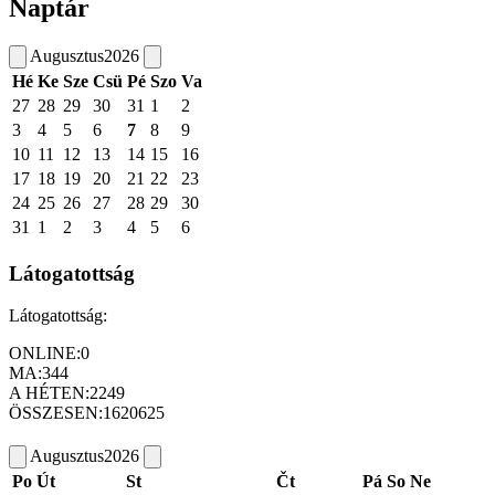
Naptár
Augusztus
2026
Hé
Ke
Sze
Csü
Pé
Szo
Va
27
28
29
30
31
1
2
3
4
5
6
7
8
9
10
11
12
13
14
15
16
17
18
19
20
21
22
23
24
25
26
27
28
29
30
31
1
2
3
4
5
6
Látogatottság
Látogatottság:
ONLINE:
0
MA:
344
A HÉTEN:
2249
ÖSSZESEN:
1620625
Augusztus
2026
Po
Út
St
Čt
Pá
So
Ne