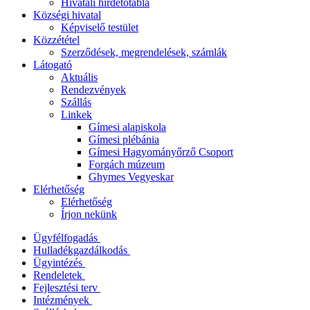
Hivatali hirdetőtábla
Községi hivatal
Képviselő testület
Közzététel
Szerződések, megrendelések, számlák
Látogató
Aktuális
Rendezvények
Szállás
Linkek
Gímesi alapiskola
Gímesi plébánia
Gímesi Hagyományőrző Csoport
Forgách múzeum
Ghymes Vegyeskar
Elérhetőség
Elérhetőség
Írjon nekünk
Ügyfélfogadás
Hulladékgazdálkodás
Ügyintézés
Rendeletek
Fejlesztési terv
Intézmények