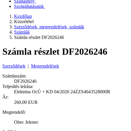
Szálláshely
Szolgáltatásaink
Kezdőlap
Közzététel
Szerződések, megrendelések, számlák
Számlák
Számla részlet DF2026246
Számla részlet DF2026246
Szerződések
|
Megrendelések
Számlaszám:
DF2026246
Teljesítés leírása:
Elektrina OcÚ + KD 04/2026 24ZZS4043528000R
Ár:
260,00 EUR
Megrendelő:
Obec Jelenec