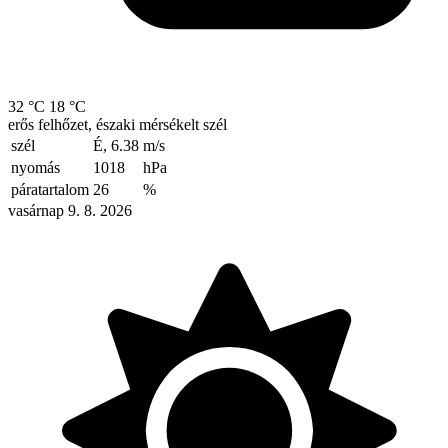
32 °C
18 °C
erős felhőzet, északi mérsékelt szél
szél
É, 6.38
m/s
nyomás
1018
hPa
páratartalom
26
%
vasárnap 9. 8. 2026