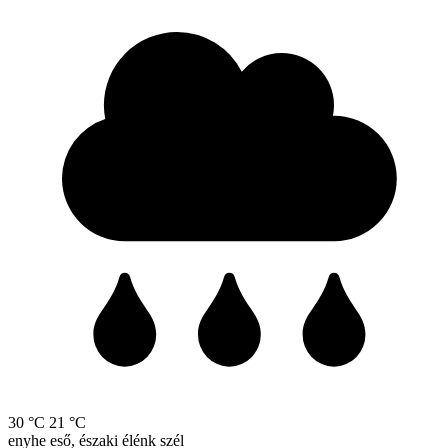
30 °C
21 °C
enyhe eső, északi élénk szél