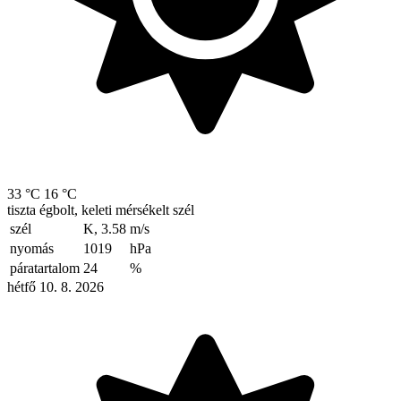
33 °C
16 °C
tiszta égbolt, keleti mérsékelt szél
szél
K, 3.58
m/s
nyomás
1019
hPa
páratartalom
24
%
hétfő 10. 8. 2026