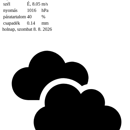
szél
É, 8.05
m/s
nyomás
1016
hPa
páratartalom
40
%
csapadék
0.14
mm
holnap, szombat 8. 8. 2026