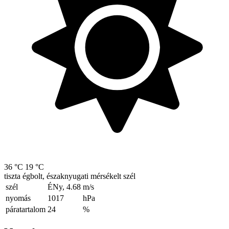
36 °C
19 °C
tiszta égbolt, északnyugati mérsékelt szél
szél
ÉNy, 4.68
m/s
nyomás
1017
hPa
páratartalom
24
%