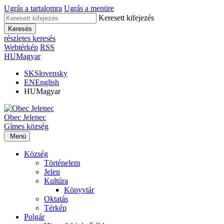
Ugrás a tartalomra
Ugrás a menüre
Keresett kifejezés
Keresés
részletes keresés
Webtérkép
RSS
HU
Magyar
SK
Slovensky
EN
English
HU
Magyar
Obec
Jelenec
Gímes
község
Menü
Község
Történelem
Jelen
Kultúra
Könyvtár
Oktatás
Térkép
Polgár