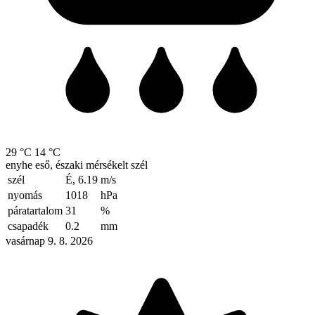
29 °C
14 °C
enyhe eső, északi mérsékelt szél
szél
É, 6.19
m/s
nyomás
1018
hPa
páratartalom
31
%
csapadék
0.2
mm
vasárnap 9. 8. 2026