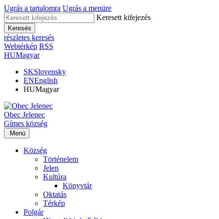
Ugrás a tartalomra
Ugrás a menüre
Keresett kifejezés
Keresés
részletes keresés
Webtérkép
RSS
HU
Magyar
SK
Slovensky
EN
English
HU
Magyar
Obec
Jelenec
Gímes
község
Menü
Község
Történelem
Jelen
Kultúra
Könyvtár
Oktatás
Térkép
Polgár