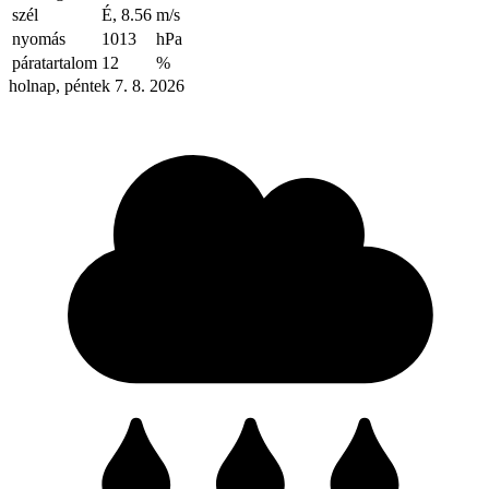
szél
É, 8.56
m/s
nyomás
1013
hPa
páratartalom
12
%
holnap, péntek 7. 8. 2026