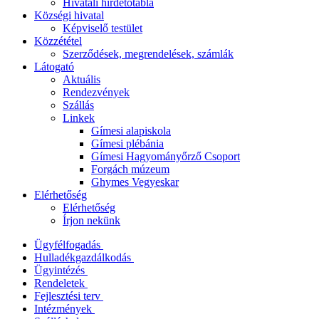
Hivatali hirdetőtábla
Községi hivatal
Képviselő testület
Közzététel
Szerződések, megrendelések, számlák
Látogató
Aktuális
Rendezvények
Szállás
Linkek
Gímesi alapiskola
Gímesi plébánia
Gímesi Hagyományőrző Csoport
Forgách múzeum
Ghymes Vegyeskar
Elérhetőség
Elérhetőség
Írjon nekünk
Ügyfélfogadás
Hulladékgazdálkodás
Ügyintézés
Rendeletek
Fejlesztési terv
Intézmények