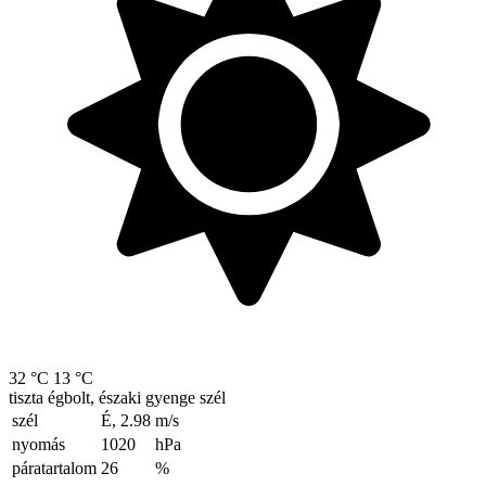
32 °C
13 °C
tiszta égbolt, északi gyenge szél
szél
É, 2.98
m/s
nyomás
1020
hPa
páratartalom
26
%