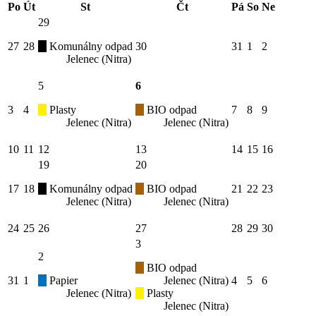
Po
Út
St
Čt
Pá
So
Ne
29
27
28
Komunálny odpad
30
31
1
2
Jelenec (Nitra)
5
6
3
4
Plasty
BIO odpad
7
8
9
Jelenec (Nitra)
Jelenec (Nitra)
10
11
12
13
14
15
16
19
20
17
18
Komunálny odpad
BIO odpad
21
22
23
Jelenec (Nitra)
Jelenec (Nitra)
24
25
26
27
28
29
30
3
2
BIO odpad
31
1
Papier
Jelenec (Nitra)
4
5
6
Jelenec (Nitra)
Plasty
Jelenec (Nitra)