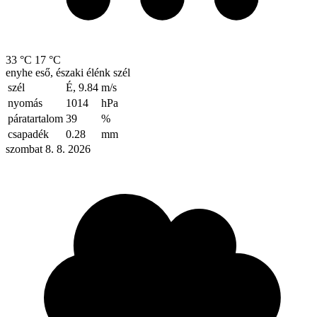
33 °C
17 °C
enyhe eső, északi élénk szél
szél
É, 9.84
m/s
nyomás
1014
hPa
páratartalom
39
%
csapadék
0.28
mm
szombat 8. 8. 2026