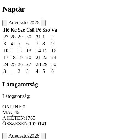
Naptár
Augusztus
2026
Hé
Ke
Sze
Csü
Pé
Szo
Va
27
28
29
30
31
1
2
3
4
5
6
7
8
9
10
11
12
13
14
15
16
17
18
19
20
21
22
23
24
25
26
27
28
29
30
31
1
2
3
4
5
6
Látogatottság
Látogatottság:
ONLINE:
0
MA:
146
A HÉTEN:
1765
ÖSSZESEN:
1620141
Augusztus
2026