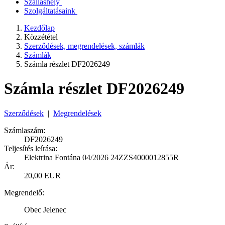
Szálláshely
Szolgáltatásaink
Kezdőlap
Közzététel
Szerződések, megrendelések, számlák
Számlák
Számla részlet DF2026249
Számla részlet DF2026249
Szerződések
|
Megrendelések
Számlaszám:
DF2026249
Teljesítés leírása:
Elektrina Fontána 04/2026 24ZZS4000012855R
Ár:
20,00 EUR
Megrendelő:
Obec Jelenec