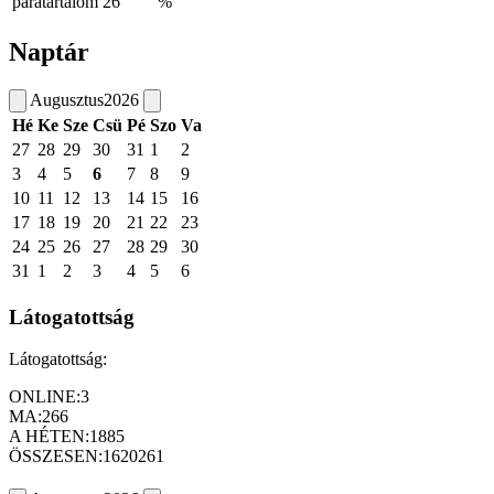
páratartalom
26
%
Naptár
Augusztus
2026
Hé
Ke
Sze
Csü
Pé
Szo
Va
27
28
29
30
31
1
2
3
4
5
6
7
8
9
10
11
12
13
14
15
16
17
18
19
20
21
22
23
24
25
26
27
28
29
30
31
1
2
3
4
5
6
Látogatottság
Látogatottság:
ONLINE:
3
MA:
266
A HÉTEN:
1885
ÖSSZESEN:
1620261