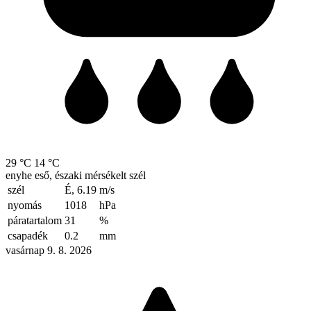
29 °C
14 °C
enyhe eső, északi mérsékelt szél
szél
É, 6.19
m/s
nyomás
1018
hPa
páratartalom
31
%
csapadék
0.2
mm
vasárnap 9. 8. 2026