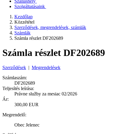
Szálláshely
Szolgáltatásaink
Kezdőlap
Közzététel
Szerződések, megrendelések, számlák
Számlák
Számla részlet DF202689
Számla részlet DF202689
Szerződések
|
Megrendelések
Számlaszám:
DF202689
Teljesítés leírása:
Právne služby za mesiac 02/2026
Ár:
300,00 EUR
Megrendelő:
Obec Jelenec