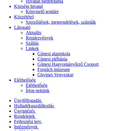
Hivatali hirdetőtábla
Községi hivatal
Képviselő testület
Közzététel
Szerződések, megrendelések, számlák
Látogató
Aktuális
Rendezvények
Szállás
Linkek
Gímesi alapiskola
Gímesi plébánia
Gímesi Hagyományőrző Csoport
Forgách múzeum
Ghymes Vegyeskar
Elérhetőség
Elérhetőség
Írjon nekünk
Ügyfélfogadás
Hulladékgazdálkodás
Ügyintézés
Rendeletek
Fejlesztési terv
Intézmények