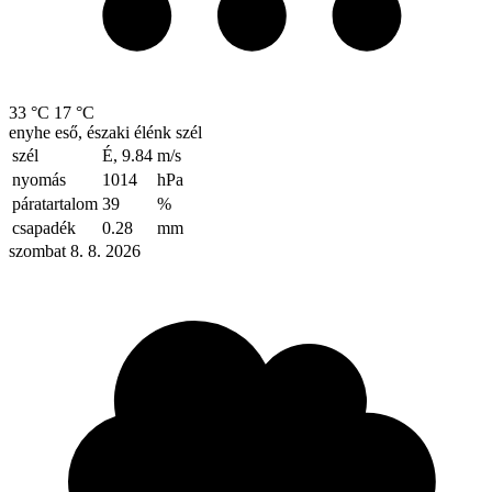
33 °C
17 °C
enyhe eső, északi élénk szél
szél
É, 9.84
m/s
nyomás
1014
hPa
páratartalom
39
%
csapadék
0.28
mm
szombat 8. 8. 2026