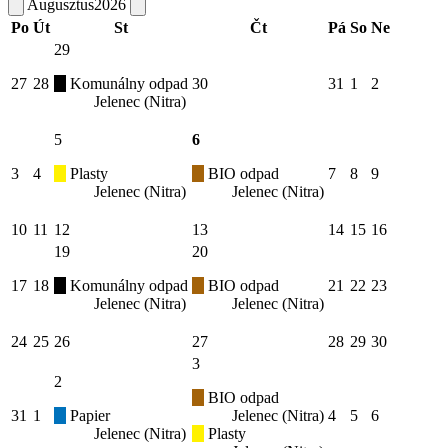
Augusztus
2026
Po
Út
St
Čt
Pá
So
Ne
29
27
28
Komunálny odpad
30
31
1
2
Jelenec (Nitra)
5
6
3
4
Plasty
BIO odpad
7
8
9
Jelenec (Nitra)
Jelenec (Nitra)
10
11
12
13
14
15
16
19
20
17
18
Komunálny odpad
BIO odpad
21
22
23
Jelenec (Nitra)
Jelenec (Nitra)
24
25
26
27
28
29
30
3
2
BIO odpad
31
1
Papier
Jelenec (Nitra)
4
5
6
Jelenec (Nitra)
Plasty