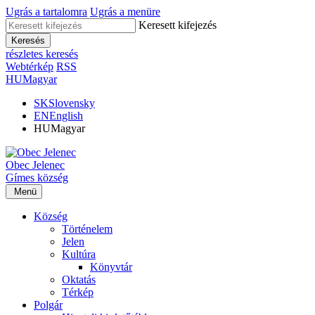
Ugrás a tartalomra
Ugrás a menüre
Keresett kifejezés
Keresés
részletes keresés
Webtérkép
RSS
HU
Magyar
SK
Slovensky
EN
English
HU
Magyar
Obec
Jelenec
Gímes
község
Menü
Község
Történelem
Jelen
Kultúra
Könyvtár
Oktatás
Térkép
Polgár