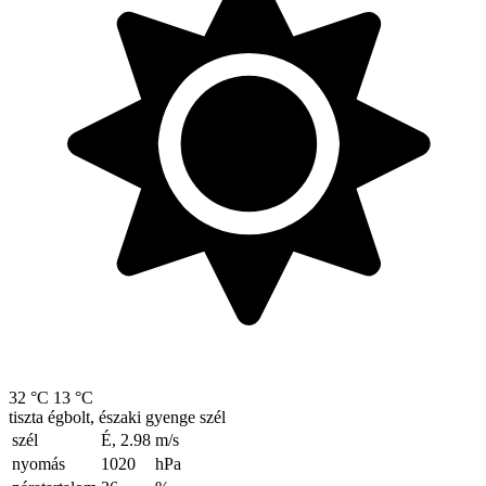
32 °C
13 °C
tiszta égbolt, északi gyenge szél
szél
É, 2.98
m/s
nyomás
1020
hPa