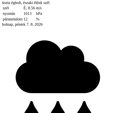
tiszta égbolt, északi élénk szél
szél
É, 8.56
m/s
nyomás
1013
hPa
páratartalom
12
%
holnap, péntek 7. 8. 2026