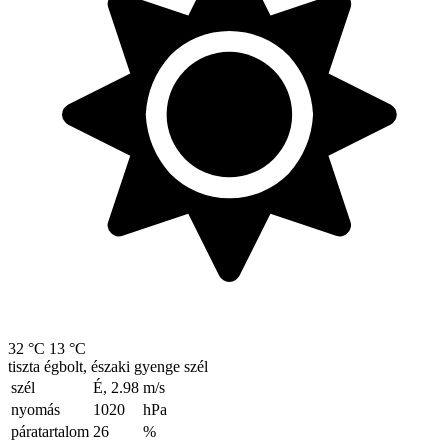
32 °C
13 °C
tiszta égbolt, északi gyenge szél
szél
É, 2.98
m/s
nyomás
1020
hPa
páratartalom
26
%