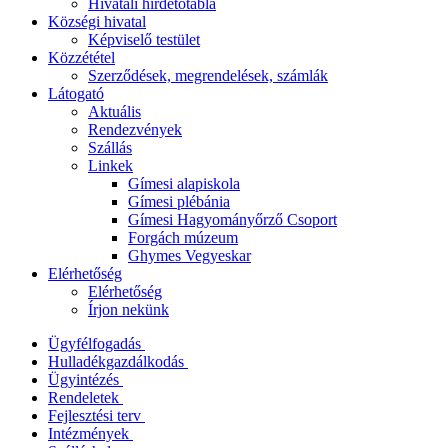
Hivatali hirdetőtábla
Községi hivatal
Képviselő testület
Közzététel
Szerződések, megrendelések, számlák
Látogató
Aktuális
Rendezvények
Szállás
Linkek
Gímesi alapiskola
Gímesi plébánia
Gímesi Hagyományőrző Csoport
Forgách múzeum
Ghymes Vegyeskar
Elérhetőség
Elérhetőség
Írjon nekünk
Ügyfélfogadás
Hulladékgazdálkodás
Ügyintézés
Rendeletek
Fejlesztési terv
Intézmények