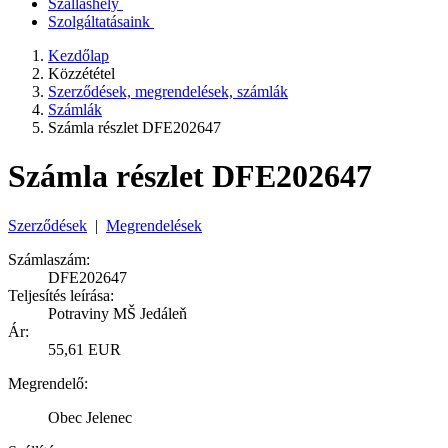
Szálláshely
Szolgáltatásaink
Kezdőlap
Közzététel
Szerződések, megrendelések, számlák
Számlák
Számla részlet DFE202647
Számla részlet DFE202647
Szerződések
|
Megrendelések
Számlaszám:
DFE202647
Teljesítés leírása:
Potraviny MŠ Jedáleň
Ár:
55,61 EUR
Megrendelő:
Obec Jelenec