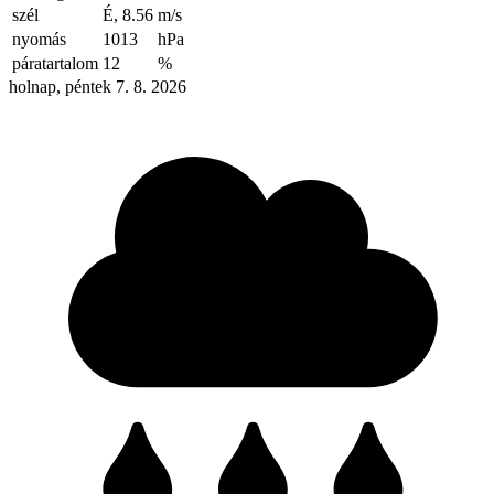
szél
É, 8.56
m/s
nyomás
1013
hPa
páratartalom
12
%
holnap, péntek 7. 8. 2026