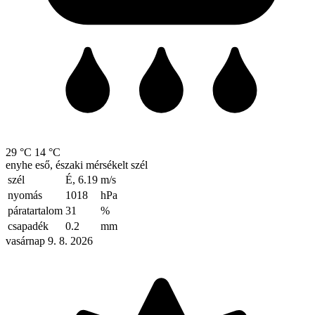
29 °C
14 °C
enyhe eső, északi mérsékelt szél
szél
É, 6.19
m/s
nyomás
1018
hPa
páratartalom
31
%
csapadék
0.2
mm
vasárnap 9. 8. 2026