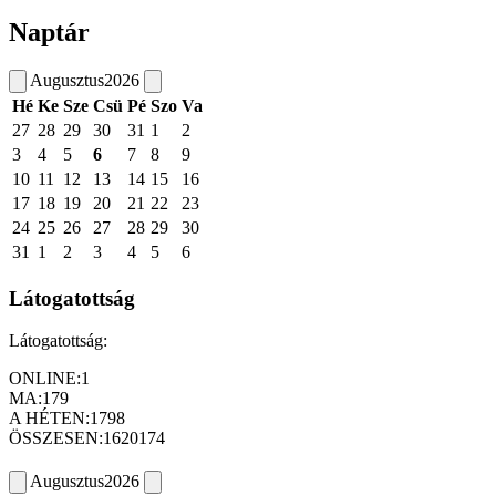
Naptár
Augusztus
2026
Hé
Ke
Sze
Csü
Pé
Szo
Va
27
28
29
30
31
1
2
3
4
5
6
7
8
9
10
11
12
13
14
15
16
17
18
19
20
21
22
23
24
25
26
27
28
29
30
31
1
2
3
4
5
6
Látogatottság
Látogatottság:
ONLINE:
1
MA:
179
A HÉTEN:
1798
ÖSSZESEN:
1620174
Augusztus
2026