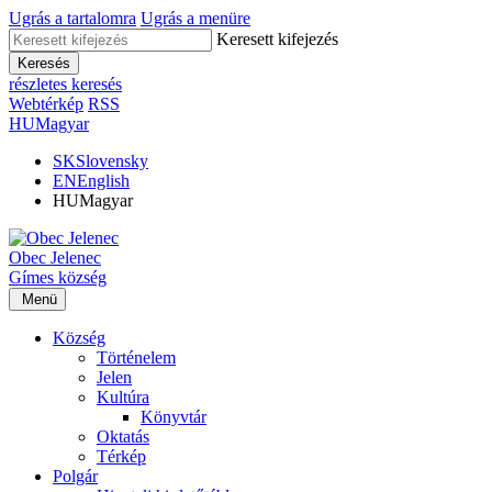
Ugrás a tartalomra
Ugrás a menüre
Keresett kifejezés
Keresés
részletes keresés
Webtérkép
RSS
HU
Magyar
SK
Slovensky
EN
English
HU
Magyar
Obec
Jelenec
Gímes
község
Menü
Község
Történelem
Jelen
Kultúra
Könyvtár
Oktatás
Térkép
Polgár