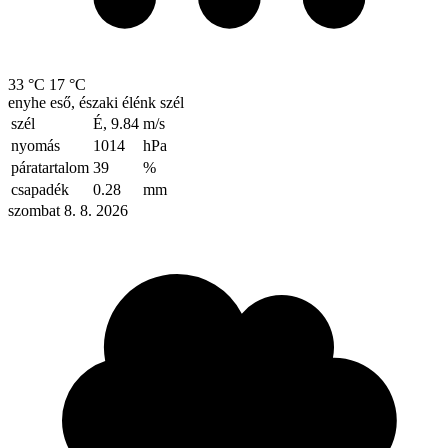
33 °C
17 °C
enyhe eső, északi élénk szél
szél
É, 9.84
m/s
nyomás
1014
hPa
páratartalom
39
%
csapadék
0.28
mm
szombat 8. 8. 2026