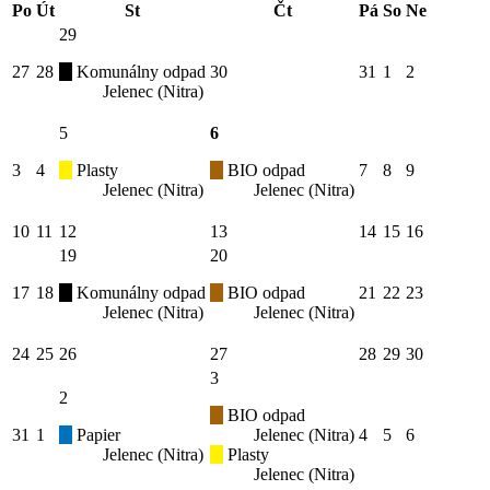
Po
Út
St
Čt
Pá
So
Ne
29
27
28
Komunálny odpad
30
31
1
2
Jelenec (Nitra)
5
6
3
4
Plasty
BIO odpad
7
8
9
Jelenec (Nitra)
Jelenec (Nitra)
10
11
12
13
14
15
16
19
20
17
18
Komunálny odpad
BIO odpad
21
22
23
Jelenec (Nitra)
Jelenec (Nitra)
24
25
26
27
28
29
30
3
2
BIO odpad
31
1
Papier
Jelenec (Nitra)
4
5
6
Jelenec (Nitra)
Plasty
Jelenec (Nitra)