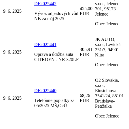
DF2025442
s.r.o., Jelenec
455,00
701, 95173
9. 6. 2025
Vývoz odpadových vôd
EUR
Jelenec
NB za máj 2025
Obec Jelenec
JK AUTO,
DF2025441
s.r.o., Levická
305,91
251/3, 94901
9. 6. 2025
Oprava a údržba auta
EUR
Nitra
CITROEN - NR 320LF
Obec Jelenec
O2 Slovakia,
s.r.o.,
DF2025440
Einsteinova
68,26
3541/24, 85101
9. 6. 2025
Telefónne poplatky za
EUR
Bratislava-
05/2025 MŠ,OcÚ
Petržalka
Obec Jelenec