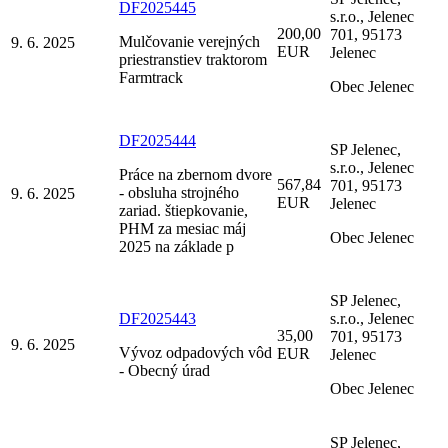
DF2025445
s.r.o., Jelenec
200,00
701, 95173
Mulčovanie verejných
9. 6. 2025
EUR
Jelenec
priestranstiev traktorom
Farmtrack
Obec Jelenec
DF2025444
SP Jelenec,
s.r.o., Jelenec
Práce na zbernom dvore
567,84
701, 95173
- obsluha strojného
9. 6. 2025
EUR
Jelenec
zariad. štiepkovanie,
PHM za mesiac máj
Obec Jelenec
2025 na základe p
SP Jelenec,
DF2025443
s.r.o., Jelenec
35,00
701, 95173
9. 6. 2025
Vývoz odpadových vôd
EUR
Jelenec
- Obecný úrad
Obec Jelenec
SP Jelenec,