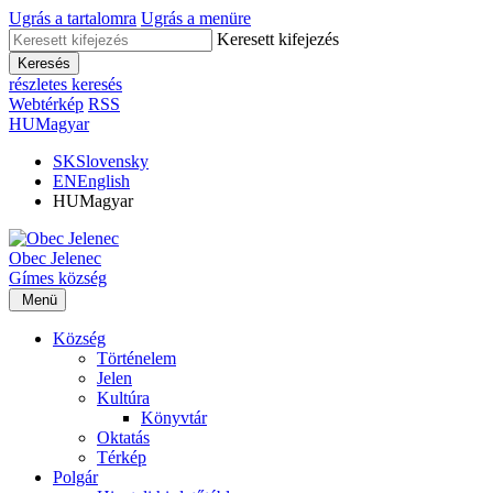
Ugrás a tartalomra
Ugrás a menüre
Keresett kifejezés
Keresés
részletes keresés
Webtérkép
RSS
HU
Magyar
SK
Slovensky
EN
English
HU
Magyar
Obec
Jelenec
Gímes
község
Menü
Község
Történelem
Jelen
Kultúra
Könyvtár
Oktatás
Térkép
Polgár