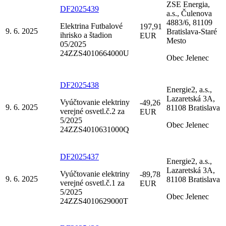
ZSE Energia,
DF2025439
a.s., Čulenova
4883/6, 81109
Elektrina Futbalové
197,91
9. 6. 2025
Bratislava-Staré
ihrisko a štadion
EUR
Mesto
05/2025
24ZZS4010664000U
Obec Jelenec
DF2025438
Energie2, a.s.,
Lazaretská 3A,
Vyúčtovanie elektriny
-49,26
9. 6. 2025
81108 Bratislava
verejné osvetl.č.2 za
EUR
5/2025
Obec Jelenec
24ZZS4010631000Q
DF2025437
Energie2, a.s.,
Lazaretská 3A,
Vyúčtovanie elektriny
-89,78
9. 6. 2025
81108 Bratislava
verejné osvetl.č.1 za
EUR
5/2025
Obec Jelenec
24ZZS4010629000T