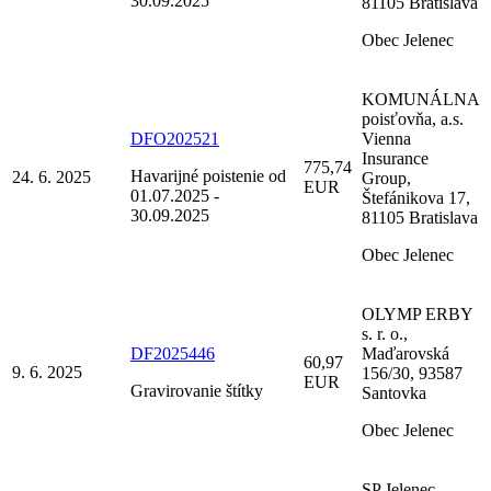
30.09.2025
81105 Bratislava
Obec Jelenec
KOMUNÁLNA
poisťovňa, a.s.
DFO202521
Vienna
Insurance
775,74
Havarijné poistenie od
24. 6. 2025
Group,
EUR
01.07.2025 -
Štefánikova 17,
30.09.2025
81105 Bratislava
Obec Jelenec
OLYMP ERBY
s. r. o.,
DF2025446
Maďarovská
60,97
9. 6. 2025
156/30, 93587
EUR
Gravirovanie štítky
Santovka
Obec Jelenec
SP Jelenec,