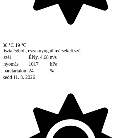
36 °C
19 °C
tiszta égbolt, északnyugati mérsékelt szél
szél
ÉNy, 4.68
m/s
nyomás
1017
hPa
páratartalom
24
%
kedd 11. 8. 2026