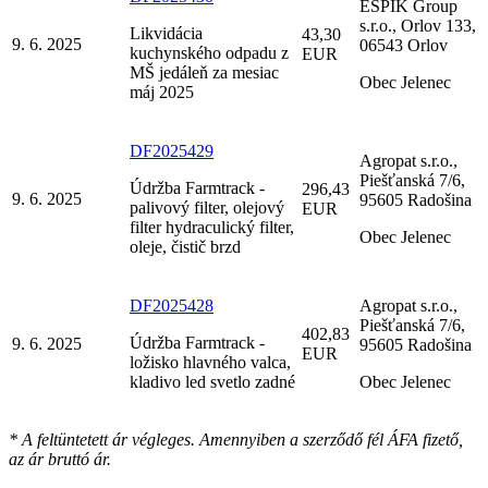
ESPIK Group
s.r.o., Orlov 133,
Likvidácia
43,30
9. 6. 2025
06543 Orlov
kuchynského odpadu z
EUR
MŠ jedáleň za mesiac
Obec Jelenec
máj 2025
DF2025429
Agropat s.r.o.,
Piešťanská 7/6,
Údržba Farmtrack -
296,43
9. 6. 2025
95605 Radošina
palivový filter, olejový
EUR
filter hydraculický filter,
Obec Jelenec
oleje, čistič brzd
DF2025428
Agropat s.r.o.,
Piešťanská 7/6,
402,83
Údržba Farmtrack -
9. 6. 2025
95605 Radošina
EUR
ložisko hlavného valca,
kladivo led svetlo zadné
Obec Jelenec
* A feltüntetett ár végleges. Amennyiben a szerződő fél ÁFA fizető,
az ár bruttó ár.