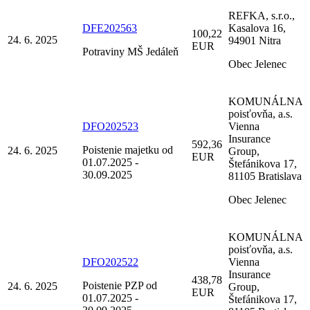
REFKA, s.r.o.,
DFE202563
Kasalova 16,
100,22
24. 6. 2025
94901 Nitra
EUR
Potraviny MŠ Jedáleň
Obec Jelenec
KOMUNÁLNA
poisťovňa, a.s.
DFO202523
Vienna
Insurance
592,36
Poistenie majetku od
24. 6. 2025
Group,
EUR
01.07.2025 -
Štefánikova 17,
30.09.2025
81105 Bratislava
Obec Jelenec
KOMUNÁLNA
poisťovňa, a.s.
DFO202522
Vienna
Insurance
438,78
Poistenie PZP od
24. 6. 2025
Group,
EUR
01.07.2025 -
Štefánikova 17,