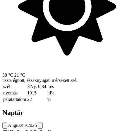
38 °C
21 °C
tiszta égbolt, északnyugati mérsékelt szél
szél
ÉNy, 6.84
m/s
nyomás
1015
hPa
páratartalom
22
%
Naptár
Augusztus
2026