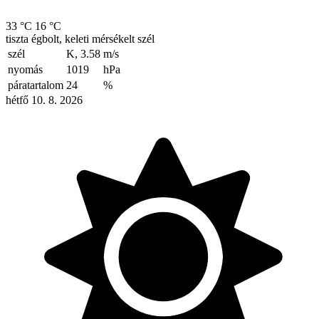
33 °C
16 °C
tiszta égbolt, keleti mérsékelt szél
szél
K, 3.58
m/s
nyomás
1019
hPa
páratartalom
24
%
hétfő 10. 8. 2026