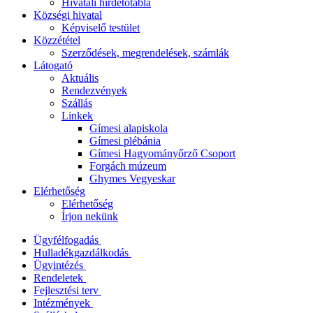
Hivatali hirdetőtábla
Községi hivatal
Képviselő testület
Közzététel
Szerződések, megrendelések, számlák
Látogató
Aktuális
Rendezvények
Szállás
Linkek
Gímesi alapiskola
Gímesi plébánia
Gímesi Hagyományőrző Csoport
Forgách múzeum
Ghymes Vegyeskar
Elérhetőség
Elérhetőség
Írjon nekünk
Ügyfélfogadás
Hulladékgazdálkodás
Ügyintézés
Rendeletek
Fejlesztési terv
Intézmények