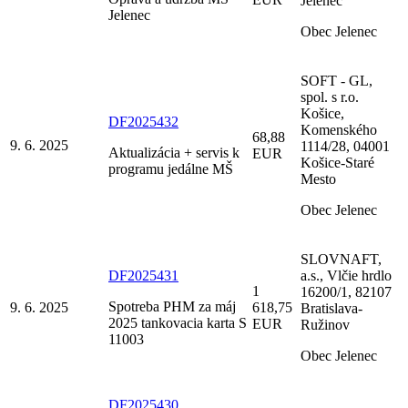
Jelenec
Jelenec
Obec Jelenec
SOFT - GL,
spol. s r.o.
Košice,
DF2025432
Komenského
68,88
9. 6. 2025
1114/28, 04001
Aktualizácia + servis k
EUR
Košice-Staré
programu jedálne MŠ
Mesto
Obec Jelenec
SLOVNAFT,
DF2025431
a.s., Vlčie hrdlo
1
16200/1, 82107
Spotreba PHM za máj
9. 6. 2025
618,75
Bratislava-
2025 tankovacia karta S
EUR
Ružinov
11003
Obec Jelenec
DF2025430