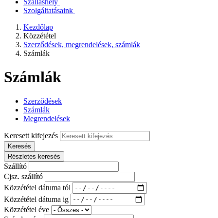
Szálláshely
Szolgáltatásaink
Kezdőlap
Közzététel
Szerződések, megrendelések, számlák
Számlák
Számlák
Szerződések
Számlák
Megrendelések
Keresett kifejezés
Keresés
Részletes keresés
Szállító
Cjsz. szállító
Közzététel dátuma tól
Közzététel dátuma ig
Közzététel éve