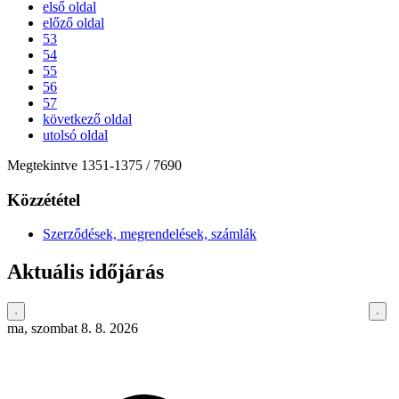
első oldal
előző oldal
53
54
55
56
57
következő oldal
utolsó oldal
Megtekintve
1351
-
1375
/ 7690
Közzététel
Szerződések, megrendelések, számlák
Aktuális időjárás
ma, szombat 8. 8. 2026