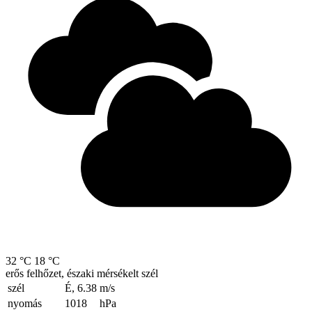
32 °C
18 °C
erős felhőzet, északi mérsékelt szél
szél
É, 6.38
m/s
nyomás
1018
hPa