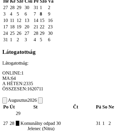
Hé
Ke
Sze
Csü
Pé
Szo
Va
27
28
29
30
31
1
2
3
4
5
6
7
8
9
10
11
12
13
14
15
16
17
18
19
20
21
22
23
24
25
26
27
28
29
30
31
1
2
3
4
5
6
Látogatottság
Látogatottság:
ONLINE:
1
MA:
64
A HÉTEN:
2335
ÖSSZESEN:
1620711
Augusztus
2026
Po
Út
St
Čt
Pá
So
Ne
29
27
28
Komunálny odpad
30
31
1
2
Jelenec (Nitra)