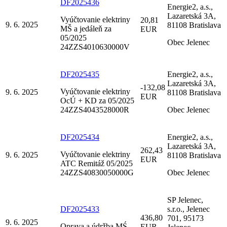
DF2025436
Energie2, a.s.,
Lazaretská 3A,
Vyúčtovanie elektriny
20,81
9. 6. 2025
81108 Bratislava
MŠ a jedáleň za
EUR
05/2025
Obec Jelenec
24ZZS4010630000V
DF2025435
Energie2, a.s.,
Lazaretská 3A,
-132,08
Vyúčtovanie elektriny
9. 6. 2025
81108 Bratislava
EUR
OcÚ + KD za 05/2025
24ZZS4043528000R
Obec Jelenec
DF2025434
Energie2, a.s.,
Lazaretská 3A,
262,43
Vyúčtovanie elektriny
9. 6. 2025
81108 Bratislava
EUR
ATC Remitáž 05/2025
24ZZS40830050000G
Obec Jelenec
SP Jelenec,
DF2025433
s.r.o., Jelenec
436,80
701, 95173
9. 6. 2025
Oprava a údržba MŚ
EUR