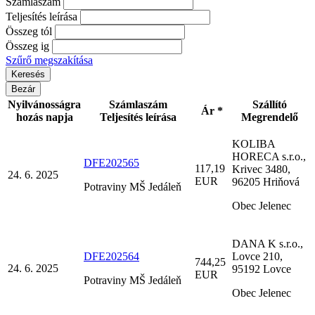
Számlaszám
Teljesítés leírása
Összeg tól
Összeg ig
Szűrő megszakítása
Bezár
Nyilvánosságra
Számlaszám
Szállító
Ár *
hozás napja
Teljesítés leírása
Megrendelő
KOLIBA
HORECA s.r.o.,
DFE202565
117,19
Krivec 3480,
24. 6. 2025
EUR
96205 Hriňová
Potraviny MŠ Jedáleň
Obec Jelenec
DANA K s.r.o.,
DFE202564
Lovce 210,
744,25
24. 6. 2025
95192 Lovce
EUR
Potraviny MŠ Jedáleň
Obec Jelenec