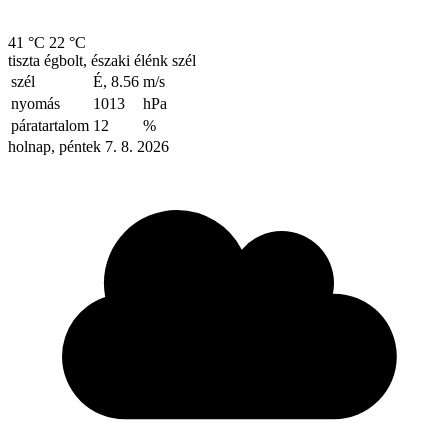
41 °C
22 °C
tiszta égbolt, északi élénk szél
szél
É, 8.56
m/s
nyomás
1013
hPa
páratartalom
12
%
holnap, péntek 7. 8. 2026