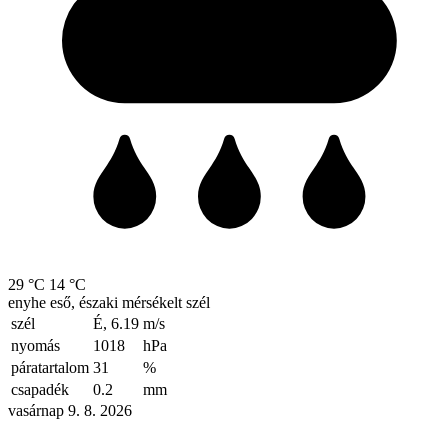
29 °C
14 °C
enyhe eső, északi mérsékelt szél
szél
É, 6.19
m/s
nyomás
1018
hPa
páratartalom
31
%
csapadék
0.2
mm
vasárnap 9. 8. 2026