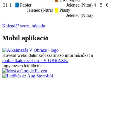
31
1
Papier
Jelenec (Nitra)
4
5
6
Jelenec (Nitra)
Plasty
Jelenec (Nitra)
Kalendář svozu odpadu
Mobil aplikáció
Kövesd weboldalunkról származó információkat a
mobilalkalmazásban – V OBRAZE.
Ingyenesen letölthető: