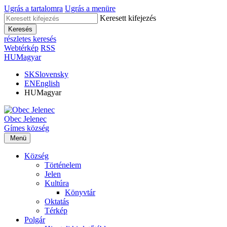
Ugrás a tartalomra
Ugrás a menüre
Keresett kifejezés
Keresés
részletes keresés
Webtérkép
RSS
HU
Magyar
SK
Slovensky
EN
English
HU
Magyar
Obec
Jelenec
Gímes
község
Menü
Község
Történelem
Jelen
Kultúra
Könyvtár
Oktatás
Térkép
Polgár