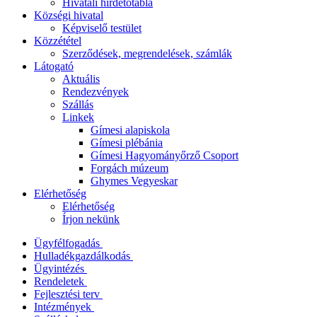
Hivatali hirdetőtábla
Községi hivatal
Képviselő testület
Közzététel
Szerződések, megrendelések, számlák
Látogató
Aktuális
Rendezvények
Szállás
Linkek
Gímesi alapiskola
Gímesi plébánia
Gímesi Hagyományőrző Csoport
Forgách múzeum
Ghymes Vegyeskar
Elérhetőség
Elérhetőség
Írjon nekünk
Ügyfélfogadás
Hulladékgazdálkodás
Ügyintézés
Rendeletek
Fejlesztési terv
Intézmények