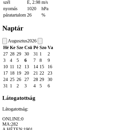
szél
É, 2.98
m/s
nyomás
1020
hPa
páratartalom
26
%
Naptár
Augusztus
2026
Hé
Ke
Sze
Csü
Pé
Szo
Va
27
28
29
30
31
1
2
3
4
5
6
7
8
9
10
11
12
13
14
15
16
17
18
19
20
21
22
23
24
25
26
27
28
29
30
31
1
2
3
4
5
6
Látogatottság
Látogatottság:
ONLINE:
0
MA:
282
A HÉTEN:
1901