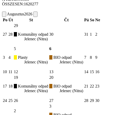
ÖSSZESEN:
1620277
Augusztus
2026
Po
Út
St
Čt
Pá
So
Ne
29
27
28
Komunálny odpad
30
31
1
2
Jelenec (Nitra)
5
6
3
4
Plasty
BIO odpad
7
8
9
Jelenec (Nitra)
Jelenec (Nitra)
10
11
12
13
14
15
16
19
20
17
18
Komunálny odpad
BIO odpad
21
22
23
Jelenec (Nitra)
Jelenec (Nitra)
24
25
26
27
28
29
30
3
2
BIO odpad