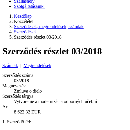
Szálláshely
Szolgáltatásaink
Kezdőlap
Közzététel
Szerződések, megrendelések, számlák
Szerződések
Szerződés részlet 03/2018
Szerződés részlet 03/2018
Számlák
|
Megrendelések
Szerződés száma:
03/2018
Megnevezés:
Zmluva o dielo
Szerződés tárgya:
Vytvorenie a modernizácia odborných učební
Ár:
8 622,32 EUR
1. Szerződő fél: