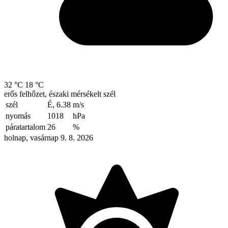
32 °C
18 °C
erős felhőzet, északi mérsékelt szél
szél
É, 6.38
m/s
nyomás
1018
hPa
páratartalom
26
%
holnap, vasárnap 9. 8. 2026