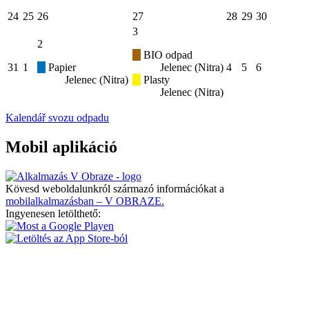
24
25
26
27
28
29
30
3
2
BIO odpad
31
1
Papier
Jelenec (Nitra)
4
5
6
Jelenec (Nitra)
Plasty
Jelenec (Nitra)
Kalendář svozu odpadu
Mobil aplikáció
Kövesd weboldalunkról származó információkat a
mobilalkalmazásban – V OBRAZE.
Ingyenesen letölthető: