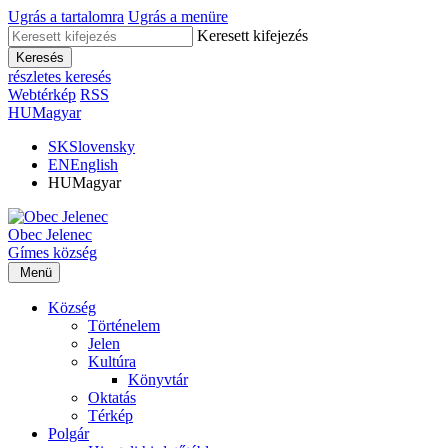
Ugrás a tartalomra
Ugrás a menüre
Keresett kifejezés
Keresés
részletes keresés
Webtérkép
RSS
HU
Magyar
SK
Slovensky
EN
English
HU
Magyar
Obec
Jelenec
Gímes
község
Menü
Község
Történelem
Jelen
Kultúra
Könyvtár
Oktatás
Térkép
Polgár