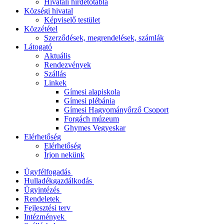
Hivatali hirdetőtábla
Községi hivatal
Képviselő testület
Közzététel
Szerződések, megrendelések, számlák
Látogató
Aktuális
Rendezvények
Szállás
Linkek
Gímesi alapiskola
Gímesi plébánia
Gímesi Hagyományőrző Csoport
Forgách múzeum
Ghymes Vegyeskar
Elérhetőség
Elérhetőség
Írjon nekünk
Ügyfélfogadás
Hulladékgazdálkodás
Ügyintézés
Rendeletek
Fejlesztési terv
Intézmények