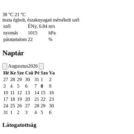
38 °C
21 °C
tiszta égbolt, északnyugati mérsékelt szél
szél
ÉNy, 6.84
m/s
nyomás
1015
hPa
páratartalom
22
%
Naptár
Augusztus
2026
Hé
Ke
Sze
Csü
Pé
Szo
Va
27
28
29
30
31
1
2
3
4
5
6
7
8
9
10
11
12
13
14
15
16
17
18
19
20
21
22
23
24
25
26
27
28
29
30
31
1
2
3
4
5
6
Látogatottság