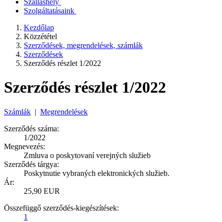
Szálláshely
Szolgáltatásaink
Kezdőlap
Közzététel
Szerződések, megrendelések, számlák
Szerződések
Szerződés részlet 1/2022
Szerződés részlet 1/2022
Számlák
|
Megrendelések
Szerződés száma:
1/2022
Megnevezés:
Zmluva o poskytovaní verejných služieb
Szerződés tárgya:
Poskytnutie vybraných elektronických služieb.
Ár:
25,90 EUR
Összefüggő szerződés-kiegészítések:
1