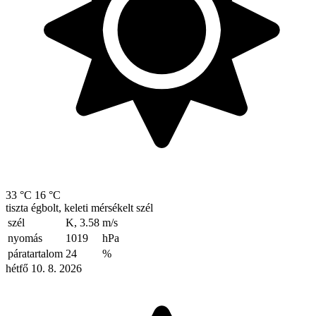
33 °C
16 °C
tiszta égbolt, keleti mérsékelt szél
szél
K, 3.58
m/s
nyomás
1019
hPa
páratartalom
24
%
hétfő 10. 8. 2026