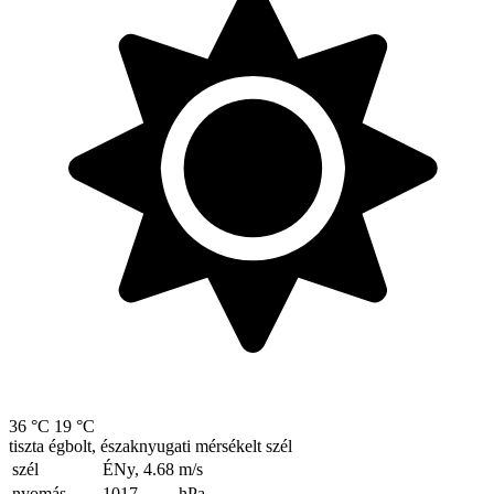
36 °C
19 °C
tiszta égbolt, északnyugati mérsékelt szél
szél
ÉNy, 4.68
m/s
nyomás
1017
hPa