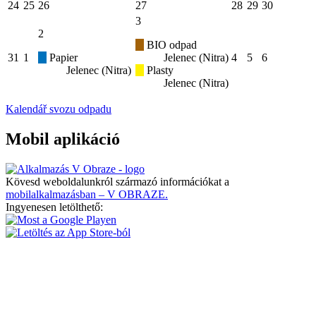
24
25
26
27
28
29
30
3
2
BIO odpad
31
1
Papier
Jelenec (Nitra)
4
5
6
Jelenec (Nitra)
Plasty
Jelenec (Nitra)
Kalendář svozu odpadu
Mobil aplikáció
Kövesd weboldalunkról származó információkat a
mobilalkalmazásban – V OBRAZE.
Ingyenesen letölthető: