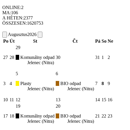
ONLINE:
2
MA:
106
A HÉTEN:
2377
ÖSSZESEN:
1620753
Augusztus
2026
Po
Út
St
Čt
Pá
So
Ne
29
27
28
Komunálny odpad
30
31
1
2
Jelenec (Nitra)
5
6
3
4
Plasty
BIO odpad
7
8
9
Jelenec (Nitra)
Jelenec (Nitra)
10
11
12
13
14
15
16
19
20
17
18
Komunálny odpad
BIO odpad
21
22
23
Jelenec (Nitra)
Jelenec (Nitra)