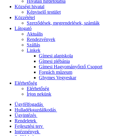
Hivatali hirdetőtábla
Községi hivatal
Képviselő testület
Közzététel
Szerződések, megrendelések, számlák
Látogató
Aktuális
Rendezvények
Szállás
Linkek
Gímesi alapiskola
Gímesi plébánia
Gímesi Hagyományőrző Csoport
Forgách múzeum
Ghymes Vegyeskar
Elérhetőség
Elérhetőség
Írjon nekünk
Ügyfélfogadás
Hulladékgazdálkodás
Ügyintézés
Rendeletek
Fejlesztési terv
Intézmények