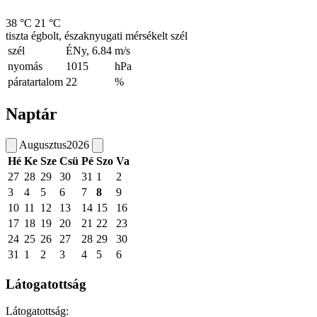
38 °C
21 °C
tiszta égbolt, északnyugati mérsékelt szél
szél
ÉNy, 6.84
m/s
nyomás
1015
hPa
páratartalom
22
%
Naptár
Augusztus
2026
Hé
Ke
Sze
Csü
Pé
Szo
Va
27
28
29
30
31
1
2
3
4
5
6
7
8
9
10
11
12
13
14
15
16
17
18
19
20
21
22
23
24
25
26
27
28
29
30
31
1
2
3
4
5
6
Látogatottság
Látogatottság: