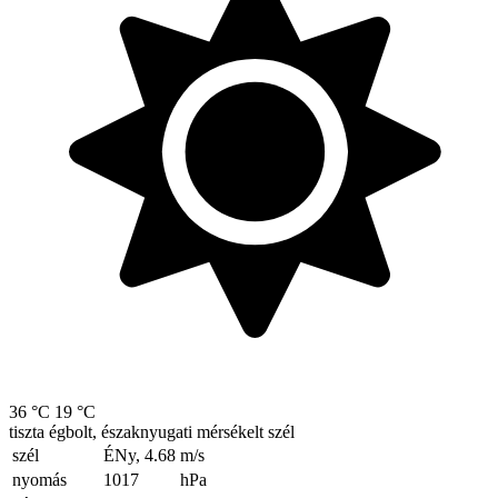
36 °C
19 °C
tiszta égbolt, északnyugati mérsékelt szél
szél
ÉNy, 4.68
m/s
nyomás
1017
hPa