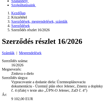
Szálláshely
Szolgáltatásaink
Kezdőlap
Közzététel
Szerződések, megrendelések, számlák
Szerződések
Szerződés részlet 16/2026
Szerződés részlet 16/2026
Számlák
|
Megrendelések
Szerződés száma:
16/2026
Megnevezés:
Zmluva o dielo
Szerződés tárgya:
Vypracovanie a dodanie diela: Územnoplánovaciu
dokumentáciu - Územný plán obce Jelenec, Zmeny a doplnky
č. 4 (ďalej v texte ako „ÚPN-O Jelenec, ZaD č. 4“)
Ár:
9 102,00 EUR