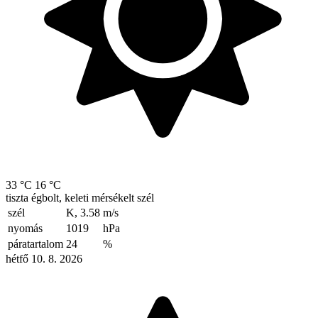
33 °C
16 °C
tiszta égbolt, keleti mérsékelt szél
szél
K, 3.58
m/s
nyomás
1019
hPa
páratartalom
24
%
hétfő 10. 8. 2026