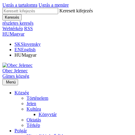
Ugrás a tartalomra
Ugrás a menüre
Keresett kifejezés
Keresés
részletes keresés
Webtérkép
RSS
HU
Magyar
SK
Slovensky
EN
English
HU
Magyar
Obec
Jelenec
Gímes
község
Menü
Község
Történelem
Jelen
Kultúra
Könyvtár
Oktatás
Térkép
Polgár