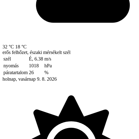
32 °C
18 °C
erős felhőzet, északi mérsékelt szél
szél
É, 6.38
m/s
nyomás
1018
hPa
páratartalom
26
%
holnap, vasárnap 9. 8. 2026