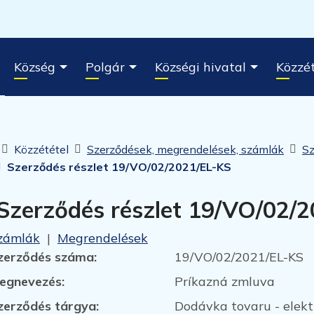
Község
Polgár
Községi hivatal
Közzét
Kezdőlap
Közzététel
Szerződések, megrendelések, számlák
Sz
Szerződés részlet 19/VO/02/2021/EL-KS
Szerződés részlet 19/VO/02/
zámlák
|
Megrendelések
zerződés száma:
19/VO/02/2021/EL-KS
egnevezés:
Príkazná zmluva
zerződés tárgya:
Dodávka tovaru - elekt