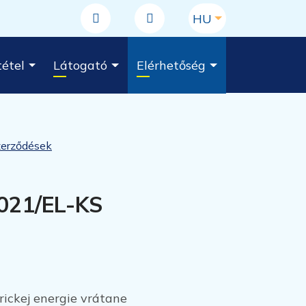
Magyar
HU
Webtérkép
RSS
étel
Látogató
Elérhetőség
erződések
2021/EL-KS
rickej energie vrátane