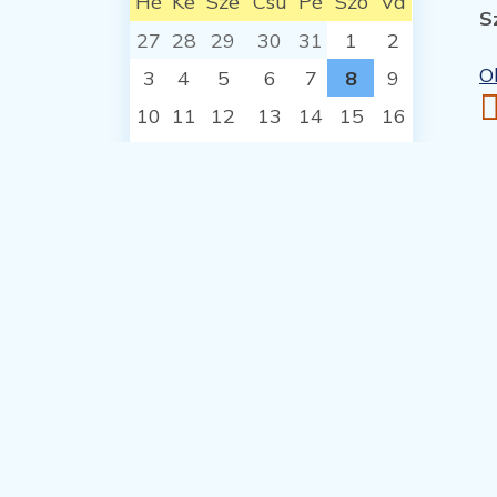
Hé
Ke
Sze
Csü
Pé
Szo
Va
S
27
28
29
30
31
1
2
O
3
4
5
6
7
8
9
10
11
12
13
14
15
16
17
18
19
20
21
22
23
24
25
26
27
28
29
30
31
1
2
3
4
5
6
Látogatottság
ONLINE:
1
MA:
91
A HÉTEN:
2362
ÖSSZESEN:
1620738