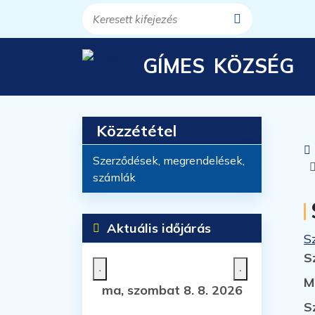
Ugrás a tartalomra
Ugrás a menüre
Keresés
GÍMES
KÖZSÉG
Közzététel
Szerződések, megrendelések,
számlák
Aktuális időjárás
S
S
M
ma, szombat 8. 8. 2026
S