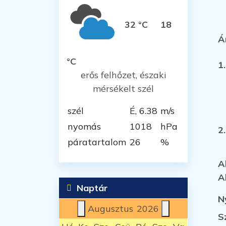
32 °C
18
Á
°C
1
erős felhőzet, északi
mérsékelt szél
szél
É, 6.38
m/s
nyomás
1018
hPa
2
páratartalom
26
%
A
A
Naptár
N
Augusztus
2026
S