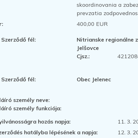
skoordinovania a zabez
prevzatia zodpovednosti
r:
400,00 EUR
. Szerződő fél:
Nitrianske regionálne 
Jelšovce
Cjsz.:
421208
. Szerződő fél:
Obec Jelenec
láíró személy neve:
láíró személy funkciója:
yilvánosságra hozás napja:
11. 3. 
zerződés hatályba lépésének a napja:
12. 3. 