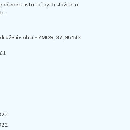
pečenia distribučných služieb a
...
združenie obcí - ZMOS, 37, 95143
61
2022
2022