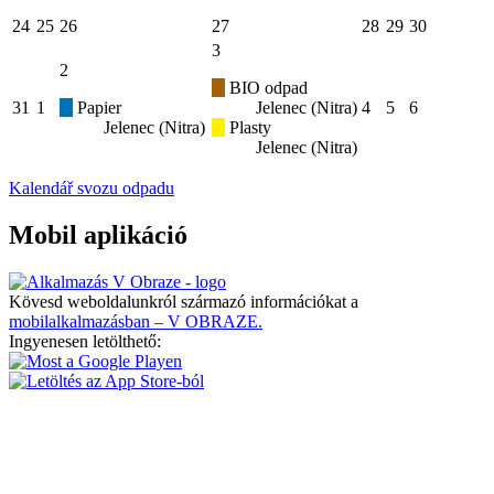
24
25
26
27
28
29
30
3
2
BIO odpad
31
1
Papier
Jelenec (Nitra)
4
5
6
Jelenec (Nitra)
Plasty
Jelenec (Nitra)
Kalendář svozu odpadu
Mobil aplikáció
Kövesd weboldalunkról származó információkat a
mobilalkalmazásban – V OBRAZE.
Ingyenesen letölthető: