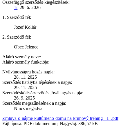
Összefüggő szerződés-kiegészítések:
1i
, 29. 6. 2026
1. Szerződő fél:
Jozef Kollár
2. Szerződő fél:
Obec Jelenec
Aláíró személy neve:
Aláíró személy funkciója:
Nyilvánosságra hozás napja:
28. 11. 2025
Szerződés hatályba lépésének a napja:
29. 11. 2025
Szerződéskötés/szerződés jóváhagyás napja:
26. 9. 2025
Szerződés megszűnésének a napja:
Nincs megadva
Zmluva-o-nájme-kultúrneho-domu-na-kruhový-tréning-_1_.pdf
Fájl típusa: PDF dokumentum, Nagyság: 386,57 kB