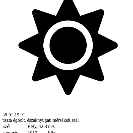
36 °C
19 °C
tiszta égbolt, északnyugati mérsékelt szél
szél
ÉNy, 4.68
m/s
nyomás
1017
hPa