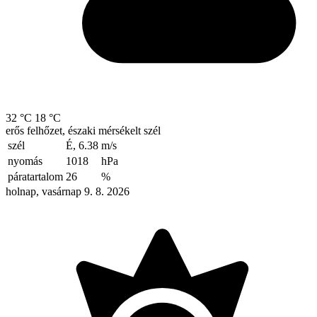
32 °C
18 °C
erős felhőzet, északi mérsékelt szél
szél
É, 6.38
m/s
nyomás
1018
hPa
páratartalom
26
%
holnap, vasárnap 9. 8. 2026