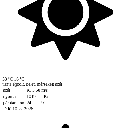
33 °C
16 °C
tiszta égbolt, keleti mérsékelt szél
szél
K, 3.58
m/s
nyomás
1019
hPa
páratartalom
24
%
hétfő 10. 8. 2026