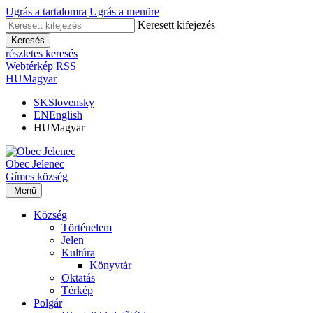
Ugrás a tartalomra
Ugrás a menüre
Keresett kifejezés
Keresés
részletes keresés
Webtérkép
RSS
HU
Magyar
SK
Slovensky
EN
English
HU
Magyar
Obec
Jelenec
Gímes
község
Menü
Község
Történelem
Jelen
Kultúra
Könyvtár
Oktatás
Térkép
Polgár