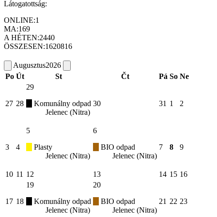
Látogatottság:
ONLINE:
1
MA:
169
A HÉTEN:
2440
ÖSSZESEN:
1620816
Augusztus
2026
Po
Út
St
Čt
Pá
So
Ne
29
27
28
Komunálny odpad
30
31
1
2
Jelenec (Nitra)
5
6
3
4
Plasty
BIO odpad
7
8
9
Jelenec (Nitra)
Jelenec (Nitra)
10
11
12
13
14
15
16
19
20
17
18
Komunálny odpad
BIO odpad
21
22
23
Jelenec (Nitra)
Jelenec (Nitra)