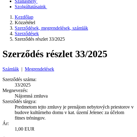
Szálláshely
Szolgáltatásaink
Kezdőlap
Közzététel
Szerződések, megrendelések, számlák
Szerződések
Szerződés részlet 33/2025
Szerződés részlet 33/2025
Számlák
|
Megrendelések
Szerződés száma:
33/2025
Megnevezés:
Nájomná zmluva
Szerződés tárgya:
Predmetom tejto zmluvy je prenájom nebytových priestorov v
budove kultúrneho domu v kat. území Jelenec za účelom
fitnes tréningov.
Ár:
1,00 EUR