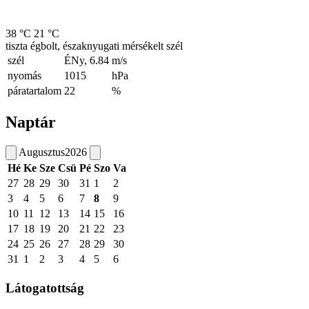
38 °C
21 °C
tiszta égbolt, északnyugati mérsékelt szél
szél
ÉNy, 6.84
m/s
nyomás
1015
hPa
páratartalom
22
%
Naptár
Augusztus
2026
Hé
Ke
Sze
Csü
Pé
Szo
Va
27
28
29
30
31
1
2
3
4
5
6
7
8
9
10
11
12
13
14
15
16
17
18
19
20
21
22
23
24
25
26
27
28
29
30
31
1
2
3
4
5
6
Látogatottság