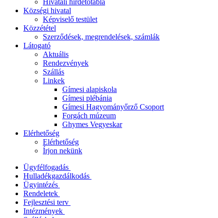
Hivatali hirdetőtábla
Községi hivatal
Képviselő testület
Közzététel
Szerződések, megrendelések, számlák
Látogató
Aktuális
Rendezvények
Szállás
Linkek
Gímesi alapiskola
Gímesi plébánia
Gímesi Hagyományőrző Csoport
Forgách múzeum
Ghymes Vegyeskar
Elérhetőség
Elérhetőség
Írjon nekünk
Ügyfélfogadás
Hulladékgazdálkodás
Ügyintézés
Rendeletek
Fejlesztési terv
Intézmények