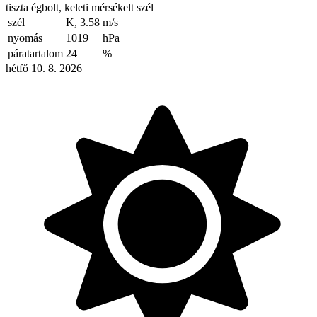
tiszta égbolt, keleti mérsékelt szél
szél
K, 3.58
m/s
nyomás
1019
hPa
páratartalom
24
%
hétfő 10. 8. 2026