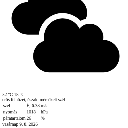
32 °C
18 °C
erős felhőzet, északi mérsékelt szél
szél
É, 6.38
m/s
nyomás
1018
hPa
páratartalom
26
%
vasárnap 9. 8. 2026