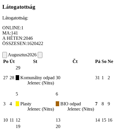
Látogatottság
Látogatottság:
ONLINE:
1
MA:
141
A HÉTEN:
2046
ÖSSZESEN:
1620422
Augusztus
2026
Po
Út
St
Čt
Pá
So
Ne
29
27
28
Komunálny odpad
30
31
1
2
Jelenec (Nitra)
5
6
3
4
Plasty
BIO odpad
7
8
9
Jelenec (Nitra)
Jelenec (Nitra)
10
11
12
13
14
15
16
19
20