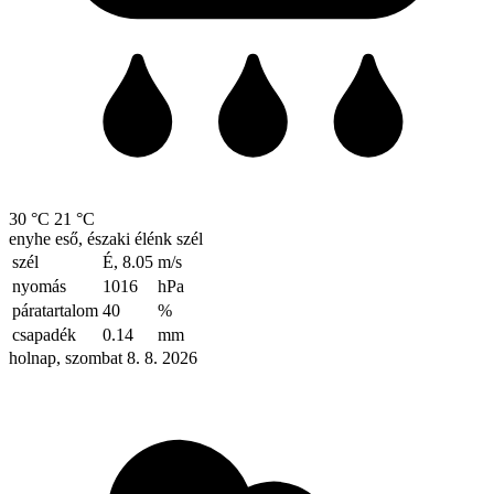
30 °C
21 °C
enyhe eső, északi élénk szél
szél
É, 8.05
m/s
nyomás
1016
hPa
páratartalom
40
%
csapadék
0.14
mm
holnap, szombat 8. 8. 2026