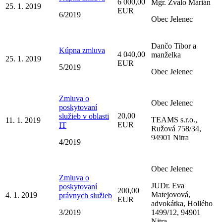
6 000,00
Mgr. Zvalo Marián
25. 1. 2019
EUR
6/2019
Obec Jelenec
Dančo Tibor a
Kúpna zmluva
4 040,00
manželka
25. 1. 2019
EUR
5/2019
Obec Jelenec
Zmluva o
Obec Jelenec
poskytovaní
20,00
služieb v oblasti
TEAMS s.r.o.,
11. 1. 2019
EUR
IT
Ružová 758/34,
94901 Nitra
4/2019
Obec Jelenec
Zmluva o
JUDr. Eva
poskytovaní
200,00
Matejovová,
4. 1. 2019
právnych služieb
EUR
advokátka, Hollého
3/2019
1499/12, 94901
Nitra