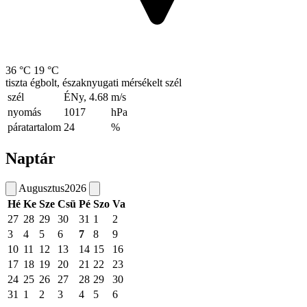
36 °C
19 °C
tiszta égbolt, északnyugati mérsékelt szél
szél
ÉNy, 4.68
m/s
nyomás
1017
hPa
páratartalom
24
%
Naptár
Augusztus
2026
Hé
Ke
Sze
Csü
Pé
Szo
Va
27
28
29
30
31
1
2
3
4
5
6
7
8
9
10
11
12
13
14
15
16
17
18
19
20
21
22
23
24
25
26
27
28
29
30
31
1
2
3
4
5
6