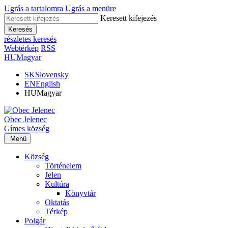
Ugrás a tartalomra
Ugrás a menüre
Keresett kifejezés
Keresés
részletes keresés
Webtérkép
RSS
HU
Magyar
SK
Slovensky
EN
English
HU
Magyar
Obec
Jelenec
Gímes
község
Menü
Község
Történelem
Jelen
Kultúra
Könyvtár
Oktatás
Térkép
Polgár