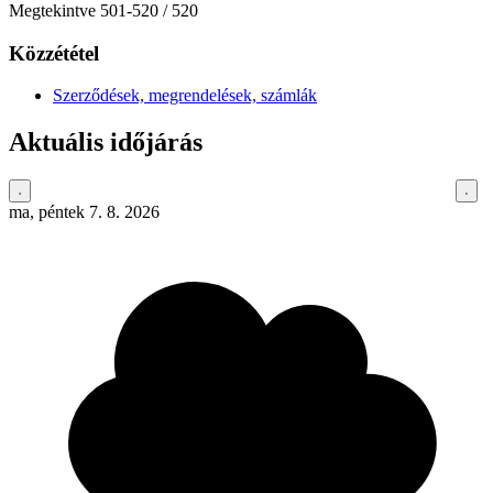
Megtekintve
501
-
520
/ 520
Közzététel
Szerződések, megrendelések, számlák
Aktuális időjárás
ma, péntek 7. 8. 2026