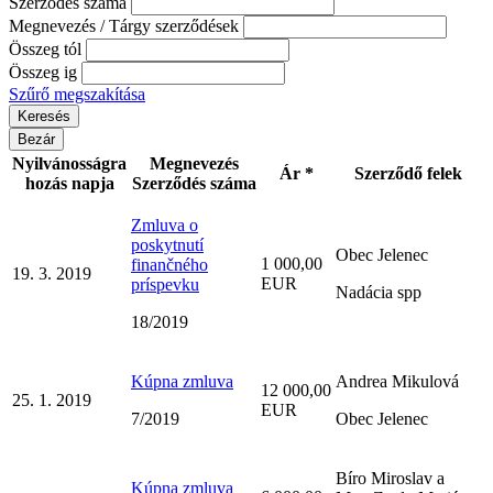
Szerződés száma
Megnevezés / Tárgy szerződések
Összeg tól
Összeg ig
Szűrő megszakítása
Bezár
Nyilvánosságra
Megnevezés
Ár *
Szerződő felek
hozás napja
Szerződés száma
Zmluva o
poskytnutí
Obec Jelenec
1 000,00
finančného
19. 3. 2019
EUR
príspevku
Nadácia spp
18/2019
Kúpna zmluva
Andrea Mikulová
12 000,00
25. 1. 2019
EUR
7/2019
Obec Jelenec
Bíro Miroslav a
Kúpna zmluva