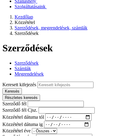
Szálláshely
Szolgáltatásaink
Kezdőlap
Közzététel
Szerződések, megrendelések, számlák
Szerződések
Szerződések
Szerződések
Számlák
Megrendelések
Keresett kifejezés
Keresés
Részletes keresés
Szerződő fél
Szerződő fél Cjsz.
Közzététel dátuma tól
Közzététel dátuma ig
Közzététel éve