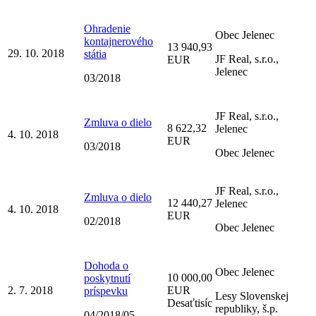
Ohradenie
Obec Jelenec
kontajnerového
13 940,93
29. 10. 2018
státia
JF Real, s.r.o.,
EUR
Jelenec
03/2018
JF Real, s.r.o.,
Zmluva o dielo
8 622,32
Jelenec
4. 10. 2018
EUR
03/2018
Obec Jelenec
JF Real, s.r.o.,
Zmluva o dielo
12 440,27
Jelenec
4. 10. 2018
EUR
02/2018
Obec Jelenec
Dohoda o
Obec Jelenec
10 000,00
poskytnutí
2. 7. 2018
EUR
príspevku
Lesy Slovenskej
Desaťtisíc
republiky, š.p.
04/2018/05