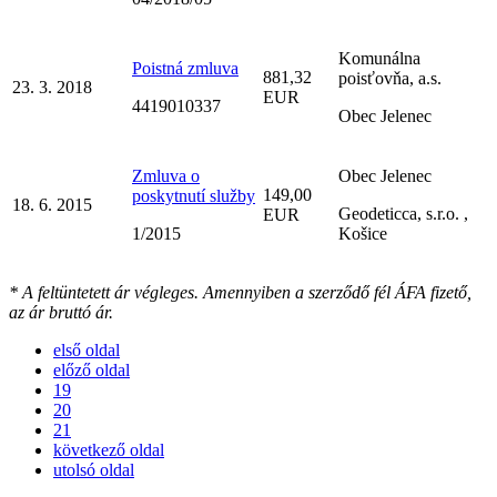
Komunálna
Poistná zmluva
881,32
poisťovňa, a.s.
23. 3. 2018
EUR
4419010337
Obec Jelenec
Zmluva o
Obec Jelenec
149,00
poskytnutí služby
18. 6. 2015
Geodeticca, s.r.o. ,
EUR
1/2015
Košice
* A feltüntetett ár végleges. Amennyiben a szerződő fél ÁFA fizető,
az ár bruttó ár.
első oldal
előző oldal
19
20
21
következő oldal
utolsó oldal