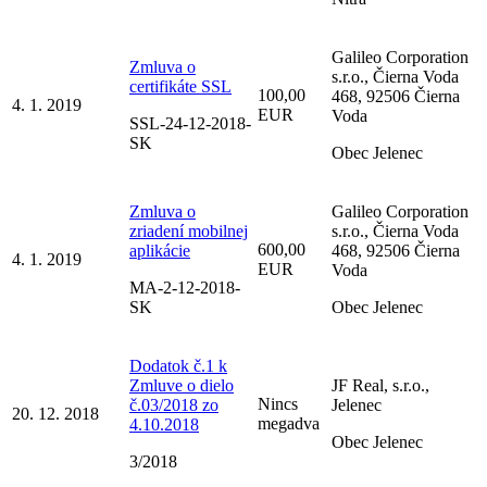
Galileo Corporation
Zmluva o
s.r.o., Čierna Voda
certifikáte SSL
100,00
468, 92506 Čierna
4. 1. 2019
EUR
Voda
SSL-24-12-2018-
SK
Obec Jelenec
Zmluva o
Galileo Corporation
zriadení mobilnej
s.r.o., Čierna Voda
600,00
aplikácie
468, 92506 Čierna
4. 1. 2019
EUR
Voda
MA-2-12-2018-
SK
Obec Jelenec
Dodatok č.1 k
Zmluve o dielo
JF Real, s.r.o.,
Nincs
č.03/2018 zo
Jelenec
20. 12. 2018
megadva
4.10.2018
Obec Jelenec
3/2018