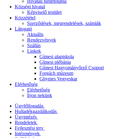
Hivatali hirdetőtábla
Községi hivatal
Képviselő testület
Közzététel
Szerződések, megrendelések, számlák
Látogató
Aktuális
Rendezvények
Szállás
Linkek
Gímesi alapiskola
Gímesi plébánia
Gímesi Hagyományőrző Csoport
Forgách múzeum
Ghymes Vegyeskar
Elérhetőség
Elérhetőség
Írjon nekünk
Ügyfélfogadás
Hulladékgazdálkodás
Ügyintézés
Rendeletek
Fejlesztési terv
Intézmények