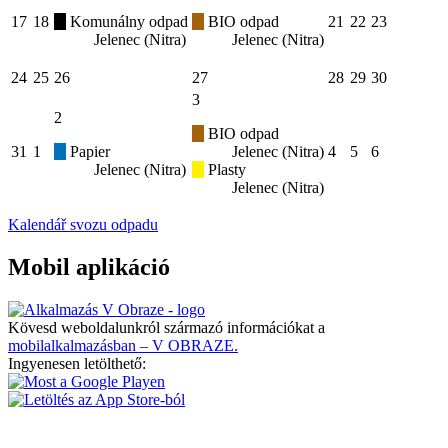
17
18
Komunálny odpad
BIO odpad
21
22
23
Jelenec (Nitra)
Jelenec (Nitra)
24
25
26
27
28
29
30
3
2
BIO odpad
31
1
Papier
Jelenec (Nitra)
4
5
6
Jelenec (Nitra)
Plasty
Jelenec (Nitra)
Kalendář svozu odpadu
Mobil aplikáció
Kövesd weboldalunkról származó információkat a
mobilalkalmazásban – V OBRAZE.
Ingyenesen letölthető: