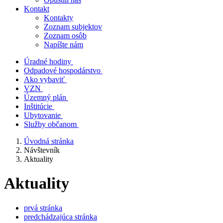
Kontakt
Kontakty
Zoznam subjektov
Zoznam osôb
Napíšte nám
Úradné hodiny
Odpadové hospodárstvo
Ako vybaviť
VZN
Územný plán
Inštitúcie
Ubytovanie
Služby občanom
Úvodná stránka
Návštevník
Aktuality
Aktuality
prvá stránka
predchádzajúca stránka