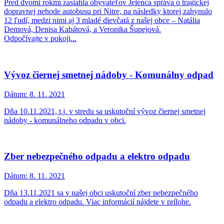
Pred dvomi rokmi zasiahla obyvateľov Jelenca správa o tragickej
dopravnej nehode autobusu pri Nitre, na následky ktorej zahynulo
12 ľudí, medzi nimi aj 3 mladé dievčatá z našej obce – Natália
Demová, Denisa Kabátová, a Veronika Šupejová.
Odpočívajte v pokoji...
Vývoz čiernej smetnej nádoby - Komunálny odpad
Dátum:
8. 11. 2021
Dňa 10.11.2021, t.j. v stredu sa uskutoční vývoz čiernej smetnej
nádoby - komunálneho odpadu v obci.
Zber nebezpečného odpadu a elektro odpadu
Dátum:
8. 11. 2021
Dňa 13.11.2021 sa v našej obci uskutoční zber nebezpečného
odpadu a elektro odpadu. Viac informácií nájdete v prílohe.