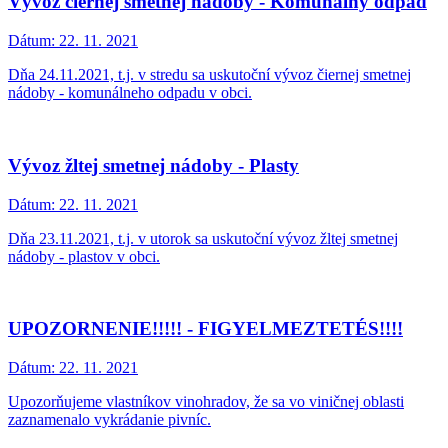
Vývoz čiernej smetnej nádoby - Komunálny odpad
Dátum:
22. 11. 2021
Dňa 24.11.2021, t.j. v stredu sa uskutoční vývoz čiernej smetnej
nádoby - komunálneho odpadu v obci.
Vývoz žltej smetnej nádoby - Plasty
Dátum:
22. 11. 2021
Dňa 23.11.2021, t.j. v utorok sa uskutoční vývoz žltej smetnej
nádoby - plastov v obci.
UPOZORNENIE!!!!! - FIGYELMEZTETÉS!!!!
Dátum:
22. 11. 2021
Upozorňujeme vlastníkov vinohradov, že sa vo viničnej oblasti
zaznamenalo vykrádanie pivníc.