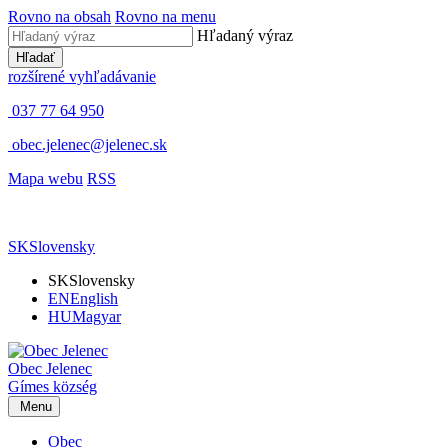
Rovno na obsah
Rovno na menu
Hľadaný výraz
Hľadať
rozšírené vyhľadávanie
037 77 64 950
obec.jelenec@jelenec.sk
Mapa webu
RSS
SK
Slovensky
SK
Slovensky
EN
English
HU
Magyar
Obec
Jelenec
Gímes
község
Menu
Obec