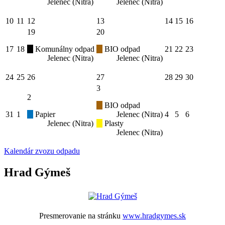
Jelenec (Nitra)
Jelenec (Nitra)
10
11
12
13
14
15
16
19
20
17
18
Komunálny odpad
BIO odpad
21
22
23
Jelenec (Nitra)
Jelenec (Nitra)
24
25
26
27
28
29
30
3
2
BIO odpad
31
1
Papier
Jelenec (Nitra)
4
5
6
Jelenec (Nitra)
Plasty
Jelenec (Nitra)
Kalendár zvozu odpadu
Hrad Gýmeš
Presmerovanie na stránku
www.hradgymes.sk