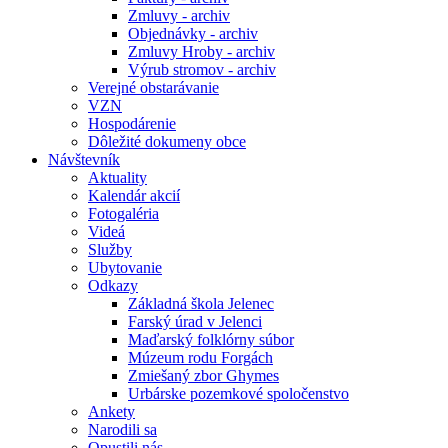
Zmluvy - archiv
Objednávky - archiv
Zmluvy Hroby - archiv
Výrub stromov - archiv
Verejné obstarávanie
VZN
Hospodárenie
Dôležité dokumeny obce
Návštevník
Aktuality
Kalendár akcií
Fotogaléria
Videá
Služby
Ubytovanie
Odkazy
Základná škola Jelenec
Farský úrad v Jelenci
Maďarský folklórny súbor
Múzeum rodu Forgách
Zmiešaný zbor Ghymes
Urbárske pozemkové spoločenstvo
Ankety
Narodili sa
Opustili nás