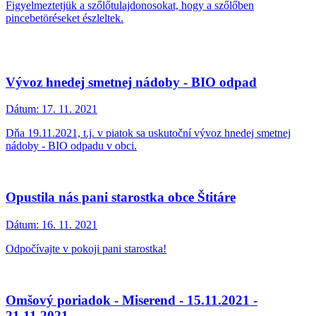
Figyelmeztetjük a szőlőtulajdonosokat, hogy a szőlőben
pincebetöréseket észleltek.
Vývoz hnedej smetnej nádoby - BIO odpad
Dátum:
17. 11. 2021
Dňa 19.11.2021, t.j. v piatok sa uskutoční vývoz hnedej smetnej
nádoby - BIO odpadu v obci.
Opustila nás pani starostka obce Štitáre
Dátum:
16. 11. 2021
Odpočívajte v pokoji pani starostka!
Omšový poriadok - Miserend - 15.11.2021 -
21.11.2021