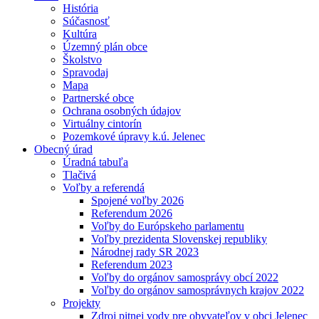
História
Súčasnosť
Kultúra
Územný plán obce
Školstvo
Spravodaj
Mapa
Partnerské obce
Ochrana osobných údajov
Virtuálny cintorín
Pozemkové úpravy k.ú. Jelenec
Obecný úrad
Úradná tabuľa
Tlačivá
Voľby a referendá
Spojené voľby 2026
Referendum 2026
Voľby do Európskeho parlamentu
Voľby prezidenta Slovenskej republiky
Národnej rady SR 2023
Referendum 2023
Voľby do orgánov samosprávy obcí 2022
Voľby do orgánov samosprávnych krajov 2022
Projekty
Zdroj pitnej vody pre obyvateľov v obci Jelenec