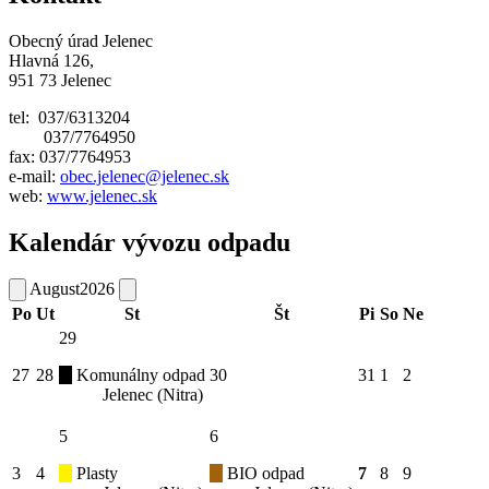
Obecný úrad Jelenec
Hlavná 126,
951 73 Jelenec
tel: 037/6313204
037/7764950
fax: 037/7764953
e-mail:
obec.jelenec@jelenec.sk
web:
www.jelenec.sk
Kalendár vývozu odpadu
August
2026
Po
Ut
St
Št
Pi
So
Ne
29
27
28
Komunálny odpad
30
31
1
2
Jelenec (Nitra)
5
6
3
4
Plasty
BIO odpad
7
8
9