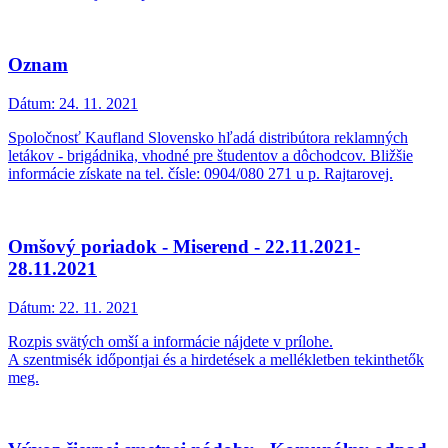
Oznam
Dátum:
24. 11. 2021
Spoločnosť Kaufland Slovensko hľadá distribútora reklamných
letákov - brigádnika, vhodné pre študentov a dôchodcov. Bližšie
informácie získate na tel. čísle: 0904/080 271 u p. Rajtarovej.
Omšový poriadok - Miserend - 22.11.2021-
28.11.2021
Dátum:
22. 11. 2021
Rozpis svätých omší a informácie nájdete v prílohe.
A szentmisék időpontjai és a hirdetések a mellékletben tekinthetők
meg.