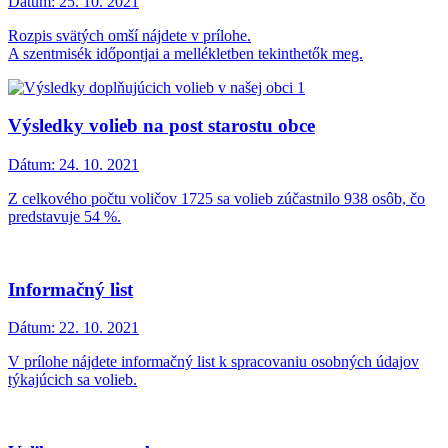
Dátum:
25. 10. 2021
Rozpis svätých omší nájdete v prílohe.
A szentmisék időpontjai a mellékletben tekinthetők meg.
Výsledky volieb na post starostu obce
Dátum:
24. 10. 2021
Z celkového počtu voličov 1725 sa volieb zúčastnilo 938 osôb, čo
predstavuje 54 %.
Informačný list
Dátum:
22. 10. 2021
V prílohe nájdete informačný list k spracovaniu osobných údajov
týkajúcich sa volieb.