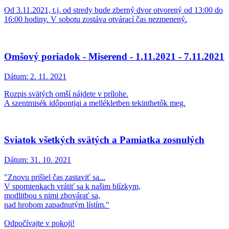
Od 3.11.2021, t.j. od stredy bude zberný dvor otvorený od 13:00 do
16:00 hodiny. V sobotu zostáva otvárací čas nezmenený.
Omšový poriadok - Miserend - 1.11.2021 - 7.11.2021
Dátum:
2. 11. 2021
Rozpis svätých omší nájdete v prílohe.
A szentmisék időpontjai a mellékletben tekinthetők meg.
Sviatok všetkých svätých a Pamiatka zosnulých
Dátum:
31. 10. 2021
"Znovu prišiel čas zastaviť sa...
V spomienkach vrátiť sa k našim blízkym,
modlitbou s nimi zhovárať sa,
nad hrobom zapadnutým lístím."
Odpočívajte v pokoji!