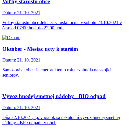
Voľby starostu obce
Dátum:
21. 10. 2021
Voľby starostu obce Jelenec sa uskutočnia v sobotu 23.10.2021 v
čase od 07:00 hod. do 22:00 hod.
Október - Mesiac úcty k starším
Dátum:
21. 10. 2021
Samospráva obce Jelenec ani tento rok nezabudla na svojich
seniorov.
Vývoz hnedej smetnej nádoby - BIO odpad
Dátum:
21. 10. 2021
Dňa 22.10.2021, t.j. v piatok sa uskutoční vývoz hnedej smetnej
nádoby - BIO odpadu v obci.