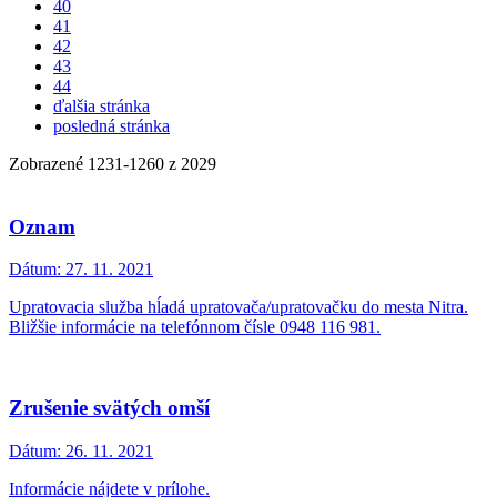
40
41
42
43
44
ďalšia stránka
posledná stránka
Zobrazené
1231
-
1260
z 2029
Oznam
Dátum:
27. 11. 2021
Upratovacia služba hĺadá upratovača/upratovačku do mesta Nitra.
Bližšie informácie na telefónnom čísle 0948 116 981.
Zrušenie svätých omší
Dátum:
26. 11. 2021
Informácie nájdete v prílohe.