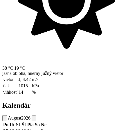
38 °C
19 °C
jasná obloha, mierny južný vietor
vietor
J, 4.42
m/s
tlak
1015
hPa
vlhkosť
14
%
Kalendár
August
2026
Po
Ut
St
Št
Pia
So
Ne