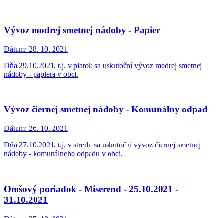
Vývoz modrej smetnej nádoby - Papier
Dátum:
28. 10. 2021
Dňa 29.10.2021, t.j. v piatok sa uskutoční vývoz modrej smetnej
nádoby - papiera v obci.
Vývoz čiernej smetnej nádoby - Komunálny odpad
Dátum:
26. 10. 2021
Dňa 27.10.2021, t.j. v stredu sa uskutoční vývoz čiernej smetnej
nádoby - komunálneho odpadu v obci.
Omšový poriadok - Miserend - 25.10.2021 -
31.10.2021