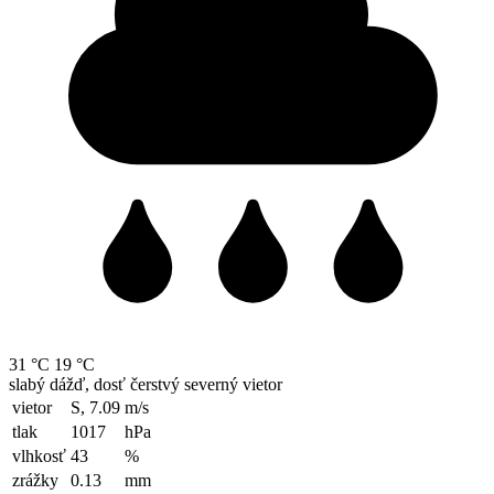
31 °C
19 °C
slabý dážď, dosť čerstvý severný vietor
vietor
S, 7.09
m/s
tlak
1017
hPa
vlhkosť
43
%
zrážky
0.13
mm