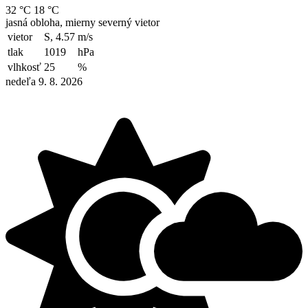
32 °C
18 °C
jasná obloha, mierny severný vietor
vietor
S, 4.57
m/s
tlak
1019
hPa
vlhkosť
25
%
nedeľa 9. 8. 2026