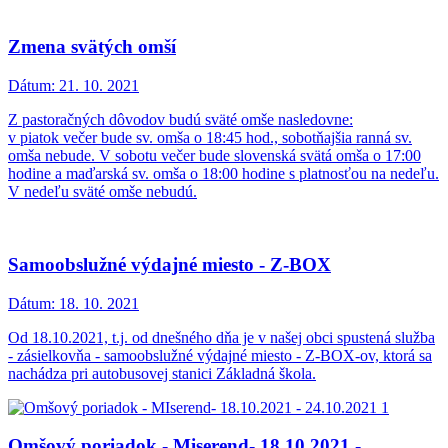
Zmena svätých omší
Dátum:
21. 10. 2021
Z pastoračných dôvodov budú sväté omše nasledovne:
v piatok večer bude sv. omša o 18:45 hod., sobotňajšia ranná sv.
omša nebude. V sobotu večer bude slovenská svätá omša o 17:00
hodine a maďarská sv. omša o 18:00 hodine s platnosťou na nedeľu.
V nedeľu sväté omše nebudú.
Samoobslužné výdajné miesto - Z-BOX
Dátum:
18. 10. 2021
Od 18.10.2021, t.j. od dnešného dňa je v našej obci spustená služba
- zásielkovňa - samoobslužné výdajné miesto - Z-BOX-ov, ktorá sa
nachádza pri autobusovej stanici Základná škola.
Omšový poriadok - Miserend- 18.10.2021 -