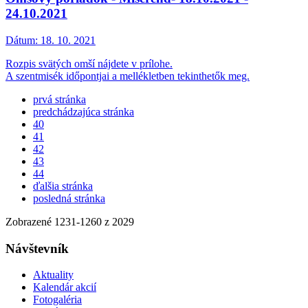
24.10.2021
Dátum:
18. 10. 2021
Rozpis svätých omší nájdete v prílohe.
A szentmisék időpontjai a mellékletben tekinthetők meg.
prvá stránka
predchádzajúca stránka
40
41
42
43
44
ďalšia stránka
posledná stránka
Zobrazené
1231
-
1260
z 2029
Návštevník
Aktuality
Kalendár akcií
Fotogaléria