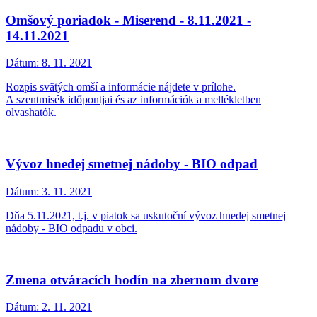
Omšový poriadok - Miserend - 8.11.2021 -
14.11.2021
Dátum:
8. 11. 2021
Rozpis svätých omší a informácie nájdete v prílohe.
A szentmisék időpontjai és az információk a mellékletben
olvashatók.
Vývoz hnedej smetnej nádoby - BIO odpad
Dátum:
3. 11. 2021
Dňa 5.11.2021, t.j. v piatok sa uskutoční vývoz hnedej smetnej
nádoby - BIO odpadu v obci.
Zmena otváracích hodín na zbernom dvore
Dátum:
2. 11. 2021