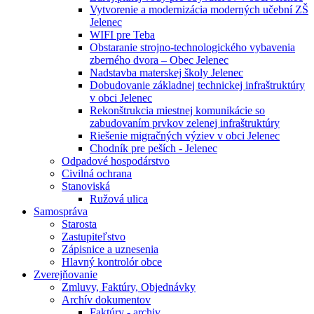
Vytvorenie a modernizácia moderných učební ZŠ
Jelenec
WIFI pre Teba
Obstaranie strojno-technologického vybavenia
zberného dvora – Obec Jelenec
Nadstavba materskej školy Jelenec
Dobudovanie základnej technickej infraštruktúry
v obci Jelenec
Rekonštrukcia miestnej komunikácie so
zabudovaním prvkov zelenej infraštruktúry
Riešenie migračných výziev v obci Jelenec
Chodník pre peších - Jelenec
Odpadové hospodárstvo
Civilná ochrana
Stanoviská
Ružová ulica
Samospráva
Starosta
Zastupiteľstvo
Zápisnice a uznesenia
Hlavný kontrolór obce
Zverejňovanie
Zmluvy, Faktúry, Objednávky
Archív dokumentov
Faktúry - archiv