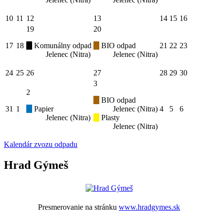
10
11
12
13
14
15
16
19
20
17
18
Komunálny odpad
BIO odpad
21
22
23
Jelenec (Nitra)
Jelenec (Nitra)
24
25
26
27
28
29
30
3
2
BIO odpad
31
1
Papier
Jelenec (Nitra)
4
5
6
Jelenec (Nitra)
Plasty
Jelenec (Nitra)
Kalendár zvozu odpadu
Hrad Gýmeš
Presmerovanie na stránku
www.hradgymes.sk