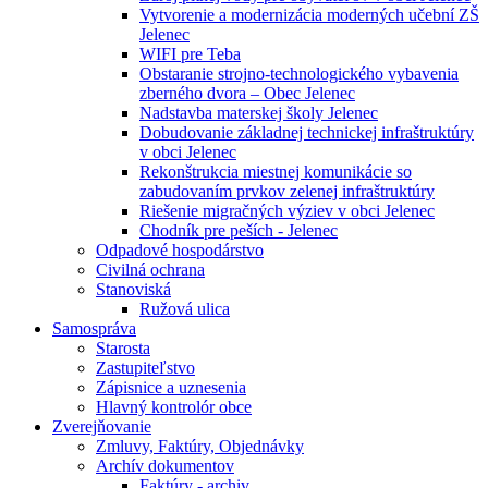
Vytvorenie a modernizácia moderných učební ZŠ
Jelenec
WIFI pre Teba
Obstaranie strojno-technologického vybavenia
zberného dvora – Obec Jelenec
Nadstavba materskej školy Jelenec
Dobudovanie základnej technickej infraštruktúry
v obci Jelenec
Rekonštrukcia miestnej komunikácie so
zabudovaním prvkov zelenej infraštruktúry
Riešenie migračných výziev v obci Jelenec
Chodník pre peších - Jelenec
Odpadové hospodárstvo
Civilná ochrana
Stanoviská
Ružová ulica
Samospráva
Starosta
Zastupiteľstvo
Zápisnice a uznesenia
Hlavný kontrolór obce
Zverejňovanie
Zmluvy, Faktúry, Objednávky
Archív dokumentov
Faktúry - archiv