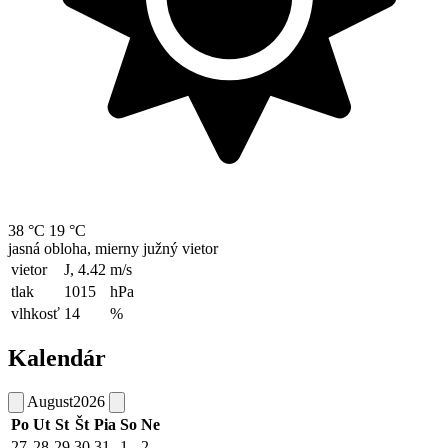
38 °C
19 °C
jasná obloha, mierny južný vietor
vietor
J, 4.42
m/s
tlak
1015
hPa
vlhkosť
14
%
Kalendár
August
2026
Po
Ut
St
Št
Pia
So
Ne
27
28
29
30
31
1
2