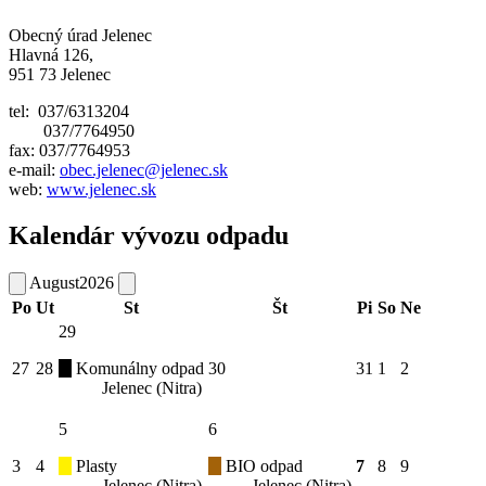
Obecný úrad Jelenec
Hlavná 126,
951 73 Jelenec
tel: 037/6313204
037/7764950
fax: 037/7764953
e-mail:
obec.jelenec@jelenec.sk
web:
www.jelenec.sk
Kalendár vývozu odpadu
August
2026
Po
Ut
St
Št
Pi
So
Ne
29
27
28
Komunálny odpad
30
31
1
2
Jelenec (Nitra)
5
6
3
4
Plasty
BIO odpad
7
8
9
Jelenec (Nitra)
Jelenec (Nitra)