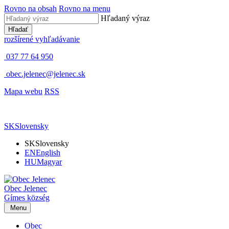
Rovno na obsah
Rovno na menu
Hľadaný výraz
Hľadať
rozšírené vyhľadávanie
037 77 64 950
obec.jelenec@jelenec.sk
Mapa webu
RSS
SK
Slovensky
SK
Slovensky
EN
English
HU
Magyar
Obec
Jelenec
Gímes
község
Menu
Obec