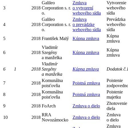
Galileo
Zmluva
Vytvorenie
3
2018
Corporation s. r.
o vytvorení
webového
o.
webového sídla
sídla
Galileo
Zmluva
Prevádzka
4
2018
Corporation s. r.
o prevádzke
webového
o.
webového sídla
sídla
Kúpna
5
2018
František Malý
Kúpna zmluva
zmluva
Vladimír
Kúpna
6
2018
Szegény
Kúpna zmluva
zmluva
a manželka
Vladimír
6
1
2018
Szegény
Kúpna zmluva
Dodatok č.
a manželka
Komunálna
Poistenie
7
2018
Poistná zmluva
poisťovňa
zodpovedno
Komunálna
Poistenie
8
2018
Poistná zmluva
poisťovňa
majetku
Zhotovenie
9
2018
FoArch
Zmluva o dielo
diela
RRA
Zmluva
10
2018
Zmluva o dielo
Novozámocko
o dielo
Zmluva