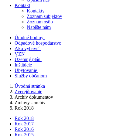
Kontakt
Kontakty
Zoznam subjektov
Zoznam osôb
Napíšte nám
Úradné hodiny
Odpadové hospodárstvo
Ako vybaviť
VZN
Územný plán
Inštitúcie
Ubytovanie
Služby občanom
Úvodná stránka
Zverejňovanie
Archív dokumentov
Zmluvy - archiv
Rok 2018
Rok 2018
Rok 2017
Rok 2016
Rok 2015