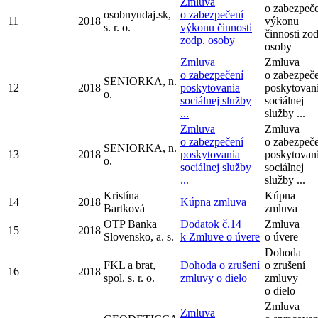
Zmluva
o zabezpeč
osobnyudaj.sk,
o zabezpečení
11
2018
výkonu
s. r. o.
výkonu činnosti
činnosti zo
zodp. osoby
osoby
Zmluva
Zmluva
o zabezpečení
o zabezpeč
SENIORKA, n.
12
2018
poskytovania
poskytovan
o.
sociálnej služby
sociálnej
...
služby ...
Zmluva
Zmluva
o zabezpečení
o zabezpeč
SENIORKA, n.
13
2018
poskytovania
poskytovan
o.
sociálnej služby
sociálnej
...
služby ...
Kristína
Kúpna
14
2018
Kúpna zmluva
Bartková
zmluva
OTP Banka
Dodatok č.14
Zmluva
15
2018
Slovensko, a. s.
k Zmluve o úvere
o úvere
Dohoda
FKL a brat,
Dohoda o zrušení
o zrušení
16
2018
spol. s. r. o.
zmluvy o dielo
zmluvy
o dielo
Zmluva
Zmluva