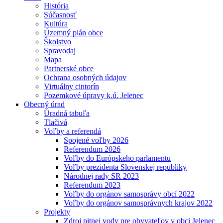
História
Súčasnosť
Kultúra
Územný plán obce
Školstvo
Spravodaj
Mapa
Partnerské obce
Ochrana osobných údajov
Virtuálny cintorín
Pozemkové úpravy k.ú. Jelenec
Obecný úrad
Úradná tabuľa
Tlačivá
Voľby a referendá
Spojené voľby 2026
Referendum 2026
Voľby do Európskeho parlamentu
Voľby prezidenta Slovenskej republiky
Národnej rady SR 2023
Referendum 2023
Voľby do orgánov samosprávy obcí 2022
Voľby do orgánov samosprávnych krajov 2022
Projekty
Zdroj pitnej vody pre obyvateľov v obci Jelenec