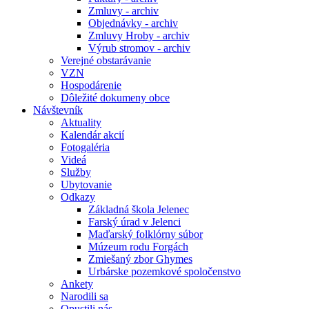
Zmluvy - archiv
Objednávky - archiv
Zmluvy Hroby - archiv
Výrub stromov - archiv
Verejné obstarávanie
VZN
Hospodárenie
Dôležité dokumeny obce
Návštevník
Aktuality
Kalendár akcií
Fotogaléria
Videá
Služby
Ubytovanie
Odkazy
Základná škola Jelenec
Farský úrad v Jelenci
Maďarský folklórny súbor
Múzeum rodu Forgách
Zmiešaný zbor Ghymes
Urbárske pozemkové spoločenstvo
Ankety
Narodili sa
Opustili nás