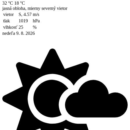
32 °C
18 °C
jasná obloha, mierny severný vietor
vietor
S, 4.57
m/s
tlak
1019
hPa
vlhkosť
25
%
nedeľa 9. 8. 2026