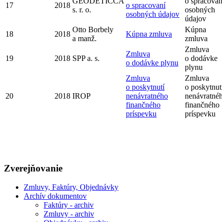
GEODETICCA
o spracovan
17
2018
o spracovaní
s. r. o.
osobných
osobných údajov
údajov
Otto Borbely
Kúpna
18
2018
Kúpna zmluva
a manž.
zmluva
Zmluva
Zmluva
19
2018
SPP a. s.
o dodávke
o dodávke plynu
plynu
Zmluva
Zmluva
o poskytnutí
o poskytnut
20
2018
IROP
nenávratného
nenávratné
finančného
finančného
príspevku
príspevku
Zverejňovanie
Zmluvy, Faktúry, Objednávky
Archív dokumentov
Faktúry - archiv
Zmluvy - archiv