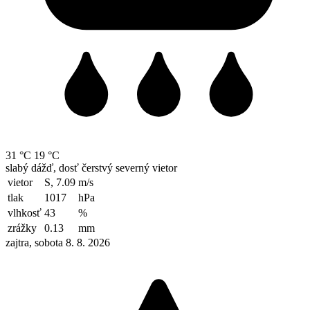
31 °C
19 °C
slabý dážď, dosť čerstvý severný vietor
vietor
S, 7.09
m/s
tlak
1017
hPa
vlhkosť
43
%
zrážky
0.13
mm
zajtra, sobota 8. 8. 2026