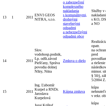
o zabezpečení
komplexného
nakladania
Služby v 
ENVI GEOS
s komunálnymi,
nakladani
13
1
2011
NITRA, s.r.o.
drobnými
s KO, D
stavebnými
a NO
odpadmi
a nebezpečnými
odpadmi obce
Realizáci
opatr.
Slov.
na ochra
vodohosp.podnik,
pred
š.p. odšt.závod
povodňa
14
2011
Zmluva o dielo
Piešťany, Správa
a riešenie
povodia dolnej
následko
NItry, Nitra
mimor. si
§ 50/j, zá
5/2004 Z.
Ing. Ľubomír
kúpa
Kurpel a RNDr.
15
2011
Kúpna zmluva
nehnuteľn
Jaroslava
v rekr. ob
Kurpelová
kúpa
Juraj Krištof,