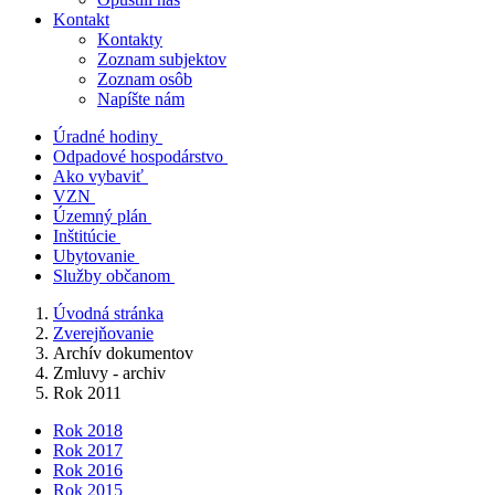
Kontakt
Kontakty
Zoznam subjektov
Zoznam osôb
Napíšte nám
Úradné hodiny
Odpadové hospodárstvo
Ako vybaviť
VZN
Územný plán
Inštitúcie
Ubytovanie
Služby občanom
Úvodná stránka
Zverejňovanie
Archív dokumentov
Zmluvy - archiv
Rok 2011
Rok 2018
Rok 2017
Rok 2016
Rok 2015