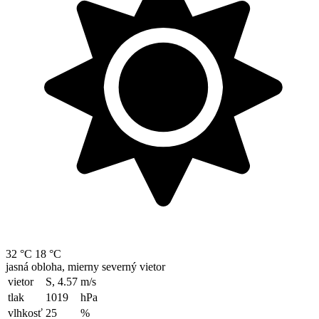
32 °C
18 °C
jasná obloha, mierny severný vietor
vietor
S, 4.57
m/s
tlak
1019
hPa
vlhkosť
25
%