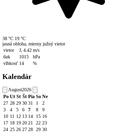
38 °C
19 °C
jasná obloha, mierny južný vietor
vietor
J, 4.42
m/s
tlak
1015
hPa
vlhkosť
14
%
Kalendár
August
2026
Po
Ut
St
Št
Pia
So
Ne
27
28
29
30
31
1
2
3
4
5
6
7
8
9
10
11
12
13
14
15
16
17
18
19
20
21
22
23
24
25
26
27
28
29
30