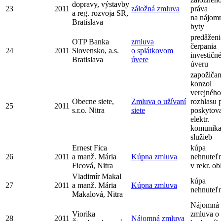
dopravy, výstavby
23
2011
záložná zmluva
práva
a reg. rozvoja SR,
na nájom
Bratislava
byty
predåženi
OTP Banka
zmluva
čerpania
24
2011
Slovensko, a.s.
o splátkovom
investičn
Bratislava
úvere
úveru
zapožičan
konzol
verejného
Obecne siete,
Zmluva o užívaní
rozhlasu 
25
2011
s.r.o. Nitra
siete
poskytov
elektr.
komunik
služieb
Ernest Fica
kúpa
26
2011
a manž. Mária
Kúpna zmluva
nehnuteľn
Ficová, Nitra
v rekr. ob
Vladimír Makal
kúpa
27
2011
a manž. Mária
Kúpna zmluva
nehnuteľn
Makalová, Nitra
Nájomná
Viorika
zmluva o
28
2011
Nájomná zmluva