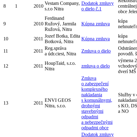
Rekonštr
Vestam Company,
Dodatok zmluvy
8
1
2010
centrálnej
s.r.o Nitra
o dielo č.1
obce Jele
Ferdinand
kúpa
9
2010
Ružový, Jarmila
Kúpna zmluva
nehnuteľn
Ružová, Nitra
Jozef Botka, Edita
kúpa
10
2011
Kúpna zmluva
Botková, Nitra
nehnuteľn
Reg.správa
Odstráne
11
2011
Zmluva o dielo
a údr.ciest, Nitra
povodň. 
výmena 2
HoupTaid, s.r.o.
12
2011
zmluva o dielo
vchodov
Nitra
dverí MŠ
Zmluva
o zabezpečení
komplexného
nakladania
Služby v 
ENVI GEOS
s komunálnymi,
nakladani
13
2011
Nitra, s.r.o.
drobnými
s KO, D
stavebnými
a NO
odpadmi
a nebezpečnými
odpadmi obce
Dodatok zmluvy