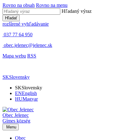
Rovno na obsah
Rovno na menu
Hľadaný výraz
Hľadať
rozšírené vyhľadávanie
037 77 64 950
obec.jelenec@jelenec.sk
Mapa webu
RSS
SK
Slovensky
SK
Slovensky
EN
English
HU
Magyar
Obec
Jelenec
Gímes
község
Menu
Obec