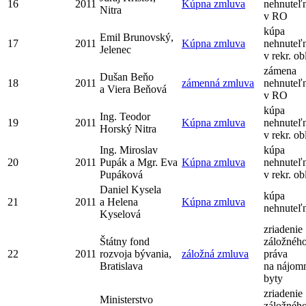
16
2011
Kúpna zmluva
nehnuteľn
Nitra
v RO
kúpa
Emil Brunovský,
17
2011
Kúpna zmluva
nehnuteľn
Jelenec
v rekr. ob
zámena
Dušan Beňo
18
2011
zámenná zmluva
nehnuteľn
a Viera Beňová
v RO
kúpa
Ing. Teodor
19
2011
Kúpna zmluva
nehnuteľn
Horský Nitra
v rekr. ob
Ing. Miroslav
kúpa
20
2011
Pupák a Mgr. Eva
Kúpna zmluva
nehnuteľn
Pupáková
v rekr. ob
Daniel Kysela
kúpa
21
2011
a Helena
Kúpna zmluva
nehnuteľn
Kyselová
zriadenie
Štátny fond
záložnéh
22
2011
rozvoja bývania,
záložná zmluva
práva
Bratislava
na nájom
byty
zriadenie
Ministerstvo
záložnéh