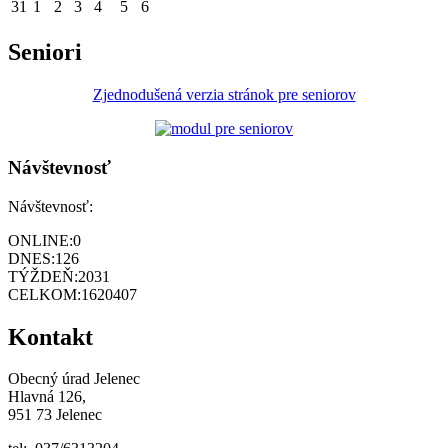
31
1
2
3
4
5
6
Seniori
Zjednodušená verzia stránok pre seniorov
Návštevnosť
Návštevnosť:
ONLINE:
0
DNES:
126
TÝŽDEŇ:
2031
CELKOM:
1620407
Kontakt
Obecný úrad Jelenec
Hlavná 126,
951 73 Jelenec