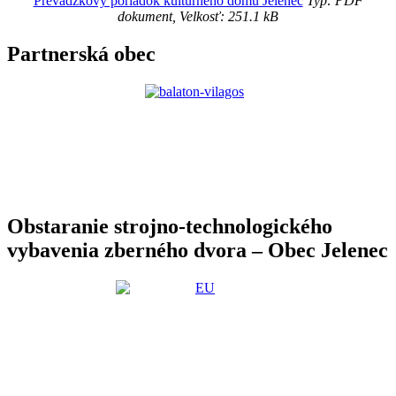
Prevádzkový poriadok kultúrneho domu Jelenec
Typ: PDF
dokument, Velkosť: 251.1 kB
Partnerská obec
Obstaranie strojno-technologického
vybavenia zberného dvora – Obec Jelenec