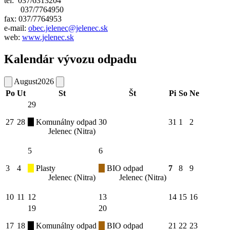
tel: 037/6313204
037/7764950
fax: 037/7764953
e-mail:
obec.jelenec@jelenec.sk
web:
www.jelenec.sk
Kalendár vývozu odpadu
August
2026
Po
Ut
St
Št
Pi
So
Ne
29
27
28
Komunálny odpad
30
31
1
2
Jelenec (Nitra)
5
6
3
4
Plasty
BIO odpad
7
8
9
Jelenec (Nitra)
Jelenec (Nitra)
10
11
12
13
14
15
16
19
20
17
18
Komunálny odpad
BIO odpad
21
22
23