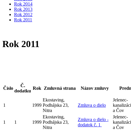
Rok 2014
Rok 2013
Rok 2012
Rok 2011
Rok 2011
Č.
Číslo
Rok
Zmluvná strana
Názov zmluvy
Pred
dodatku
Ekostaving,
Jelenec-
1
1999
Podhájska 23,
Zmluva o dielo
kanalizác
Nitra
a Čov
Ekostaving,
Jelenec-
Zmluva o dielo -
1
1
1999
Podhájska 23,
kanalizác
dodatok č. 1
Nitra
a Čov