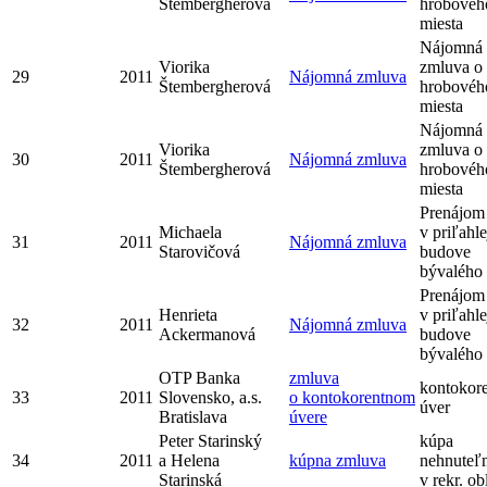
Štembergherová
hrobovéh
miesta
Nájomná
Viorika
zmluva o
29
2011
Nájomná zmluva
Štembergherová
hrobovéh
miesta
Nájomná
Viorika
zmluva o
30
2011
Nájomná zmluva
Štembergherová
hrobovéh
miesta
Prenájom
Michaela
v priľahle
31
2011
Nájomná zmluva
Starovičová
budove
bývaléh
Prenájom
Henrieta
v priľahle
32
2011
Nájomná zmluva
Ackermanová
budove
bývaléh
OTP Banka
zmluva
kontokor
33
2011
Slovensko, a.s.
o kontokorentnom
úver
Bratislava
úvere
Peter Starinský
kúpa
34
2011
a Helena
kúpna zmluva
nehnuteľn
Starinská
v rekr. ob