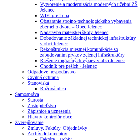
Vytvorenie a modernizácia moderných učební ZŠ
Jelenec
WIFI pre Teba
Obstaranie strojno-technologického vybavenia
zberného dvora – Obec Jelenec
Nadstavba materskej školy Jelenec
Dobudovanie základnej technickej infraštruktúry
v obci Jelenec
Rekonštrukcia miestnej komunikácie so
zabudovaním prvkov zelenej infraštruktúry
Riešenie migračných výziev v obci Jelenec
Chodník pre peších - Jelenec
Odpadové hospodárstvo
Civilná ochrana
Stanoviská
Ružová ulica
Samospráva
Starosta
Zastupiteľstvo
Zápisnice a uznesenia
Hlavný kontrolór obce
Zverejňovanie
Zmluvy, Faktúry, Objednávky
Archív dokumentov
Faktúry - archiv