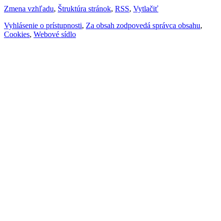
Zmena vzhľadu
,
Štruktúra stránok
,
RSS
,
Vytlačiť
Vyhlásenie o prístupnosti
,
Za obsah zodpovedá správca obsahu
,
Cookies
,
Webové sídlo