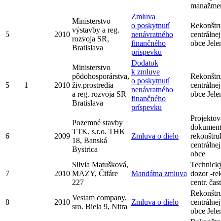
manažme
Zmluva
Ministerstvo
o poskytnutí
Rekonštr
výstavby a reg.
5
2010
nenávratného
centrálnej
rozvoja SR,
finančného
obce Jele
Bratislava
príspevku
Dodatok
Ministerstvo
k zmluve
pôdohosporárstva,
Rekonštr
o poskytnutí
5
1
2010
živ.prostredia
centrálnej
nenávratného
a reg. rozvoja SR
obce Jele
finančného
Bratislava
príspevku
Projektov
Pozemné stavby
dokument
TTK, s.r.o. THK
6
2009
Zmluva o dielo
rekonštru
18, Banská
centrálnej
Bystrica
obce
Silvia Matušková,
Technick
7
2010
MAZY, Čifáre
Mandátna zmluva
dozor -rek
227
centr. čas
Rekonštr
Vestam company,
8
2010
Zmluva o dielo
centrálnej
sro. Biela 9, Nitra
obce Jele