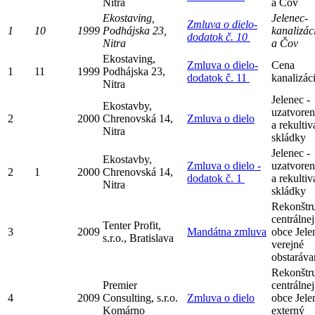
Nitra
a Čov
Ekostaving,
Jelenec-
Zmluva o dielo-
1
10
1999
Podhájska 23,
kanalizác
dodatok č. 10
Nitra
a Čov
Ekostaving,
Zmluva o dielo-
Cena
1
11
1999
Podhájska 23,
dodatok č. 11
kanalizác
Nitra
Jelenec -
Ekostavby,
uzatvoren
2
2000
Chrenovská 14,
Zmluva o dielo
a rekultiv
Nitra
skládky
Jelenec -
Ekostavby,
Zmluva o dielo -
uzatvoren
2
1
2000
Chrenovská 14,
dodatok č. 1
a rekultiv
Nitra
skládky
Rekonštr
centrálnej
Tenter Profit,
3
2009
Mandátna zmluva
obce Jele
s.r.o., Bratislava
verejné
obstaráva
Rekonštr
Premier
centrálnej
4
2009
Consulting, s.r.o.
Zmluva o dielo
obce Jele
Komárno
externý