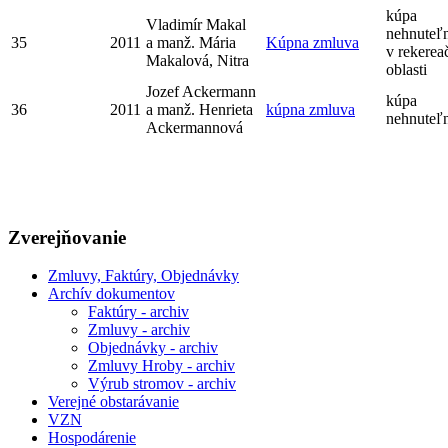
kúpa
Vladimír Makal
nehnuteľn
35
2011
a manž. Mária
Kúpna zmluva
v rekerea
Makalová, Nitra
oblasti
Jozef Ackermann
kúpa
36
2011
a manž. Henrieta
kúpna zmluva
nehnuteľn
Ackermannová
Zverejňovanie
Zmluvy, Faktúry, Objednávky
Archív dokumentov
Faktúry - archiv
Zmluvy - archiv
Objednávky - archiv
Zmluvy Hroby - archiv
Výrub stromov - archiv
Verejné obstarávanie
VZN
Hospodárenie