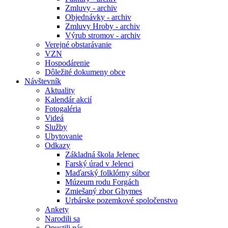
Zmluvy - archiv
Objednávky - archiv
Zmluvy Hroby - archiv
Výrub stromov - archiv
Verejné obstarávanie
VZN
Hospodárenie
Dôležité dokumeny obce
Návštevník
Aktuality
Kalendár akcií
Fotogaléria
Videá
Služby
Ubytovanie
Odkazy
Základná škola Jelenec
Farský úrad v Jelenci
Maďarský folklórny súbor
Múzeum rodu Forgách
Zmiešaný zbor Ghymes
Urbárske pozemkové spoločenstvo
Ankety
Narodili sa
Opustili nás