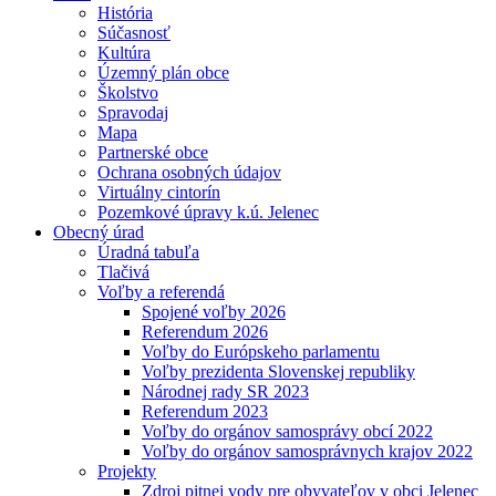
História
Súčasnosť
Kultúra
Územný plán obce
Školstvo
Spravodaj
Mapa
Partnerské obce
Ochrana osobných údajov
Virtuálny cintorín
Pozemkové úpravy k.ú. Jelenec
Obecný úrad
Úradná tabuľa
Tlačivá
Voľby a referendá
Spojené voľby 2026
Referendum 2026
Voľby do Európskeho parlamentu
Voľby prezidenta Slovenskej republiky
Národnej rady SR 2023
Referendum 2023
Voľby do orgánov samosprávy obcí 2022
Voľby do orgánov samosprávnych krajov 2022
Projekty
Zdroj pitnej vody pre obyvateľov v obci Jelenec