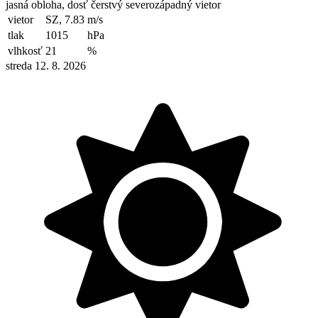
jasná obloha, dosť čerstvý severozápadný vietor
vietor
SZ, 7.83
m/s
tlak
1015
hPa
vlhkosť
21
%
streda 12. 8. 2026