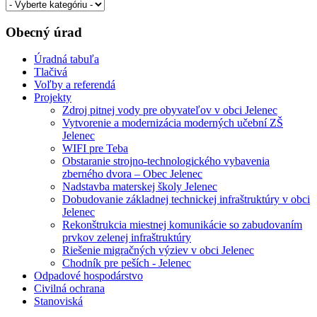
Obecný úrad
Úradná tabuľa
Tlačivá
Voľby a referendá
Projekty
Zdroj pitnej vody pre obyvateľov v obci Jelenec
Vytvorenie a modernizácia moderných učební ZŠ
Jelenec
WIFI pre Teba
Obstaranie strojno-technologického vybavenia
zberného dvora – Obec Jelenec
Nadstavba materskej školy Jelenec
Dobudovanie základnej technickej infraštruktúry v obci
Jelenec
Rekonštrukcia miestnej komunikácie so zabudovaním
prvkov zelenej infraštruktúry
Riešenie migračných výziev v obci Jelenec
Chodník pre peších - Jelenec
Odpadové hospodárstvo
Civilná ochrana
Stanoviská