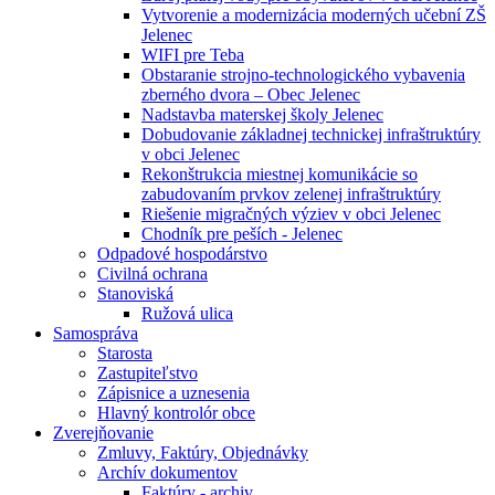
Vytvorenie a modernizácia moderných učební ZŠ
Jelenec
WIFI pre Teba
Obstaranie strojno-technologického vybavenia
zberného dvora – Obec Jelenec
Nadstavba materskej školy Jelenec
Dobudovanie základnej technickej infraštruktúry
v obci Jelenec
Rekonštrukcia miestnej komunikácie so
zabudovaním prvkov zelenej infraštruktúry
Riešenie migračných výziev v obci Jelenec
Chodník pre peších - Jelenec
Odpadové hospodárstvo
Civilná ochrana
Stanoviská
Ružová ulica
Samospráva
Starosta
Zastupiteľstvo
Zápisnice a uznesenia
Hlavný kontrolór obce
Zverejňovanie
Zmluvy, Faktúry, Objednávky
Archív dokumentov
Faktúry - archiv