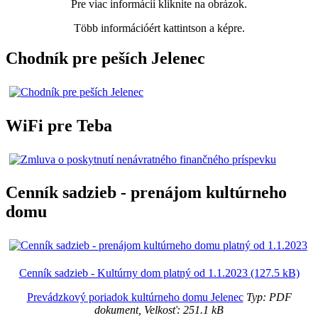
Pre viac informácií kliknite na obrázok.
Több információért kattintson a képre.
Chodník pre peších Jelenec
WiFi pre Teba
Cenník sadzieb - prenájom kultúrneho
domu
Cenník sadzieb - Kultúrny dom platný od 1.1.2023 (127.5 kB)
Prevádzkový poriadok kultúrneho domu Jelenec
Typ: PDF
dokument, Velkosť: 251.1 kB