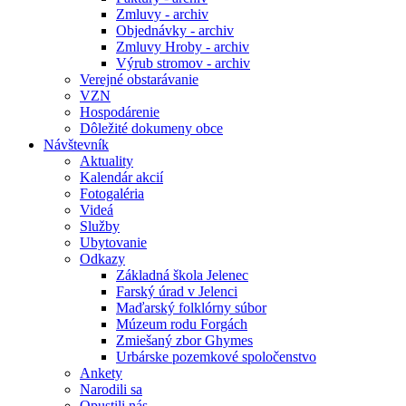
Zmluvy - archiv
Objednávky - archiv
Zmluvy Hroby - archiv
Výrub stromov - archiv
Verejné obstarávanie
VZN
Hospodárenie
Dôležité dokumeny obce
Návštevník
Aktuality
Kalendár akcií
Fotogaléria
Videá
Služby
Ubytovanie
Odkazy
Základná škola Jelenec
Farský úrad v Jelenci
Maďarský folklórny súbor
Múzeum rodu Forgách
Zmiešaný zbor Ghymes
Urbárske pozemkové spoločenstvo
Ankety
Narodili sa
Opustili nás