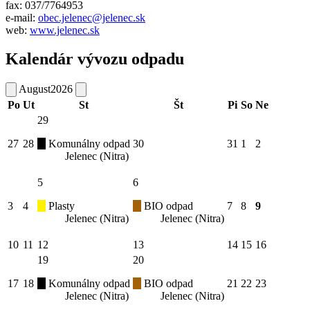
fax: 037/7764953
e-mail:
obec.jelenec@jelenec.sk
web:
www.jelenec.sk
Kalendár vývozu odpadu
August
2026
Po
Ut
St
Št
Pi
So
Ne
29
27
28
Komunálny odpad
30
31
1
2
Jelenec (Nitra)
5
6
3
4
Plasty
BIO odpad
7
8
9
Jelenec (Nitra)
Jelenec (Nitra)
10
11
12
13
14
15
16
19
20
17
18
Komunálny odpad
BIO odpad
21
22
23
Jelenec (Nitra)
Jelenec (Nitra)