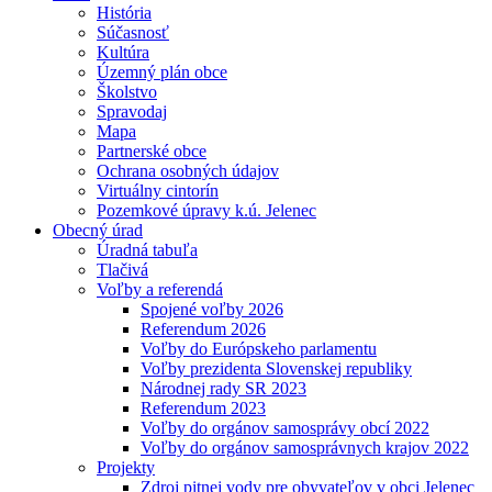
História
Súčasnosť
Kultúra
Územný plán obce
Školstvo
Spravodaj
Mapa
Partnerské obce
Ochrana osobných údajov
Virtuálny cintorín
Pozemkové úpravy k.ú. Jelenec
Obecný úrad
Úradná tabuľa
Tlačivá
Voľby a referendá
Spojené voľby 2026
Referendum 2026
Voľby do Európskeho parlamentu
Voľby prezidenta Slovenskej republiky
Národnej rady SR 2023
Referendum 2023
Voľby do orgánov samosprávy obcí 2022
Voľby do orgánov samosprávnych krajov 2022
Projekty
Zdroj pitnej vody pre obyvateľov v obci Jelenec