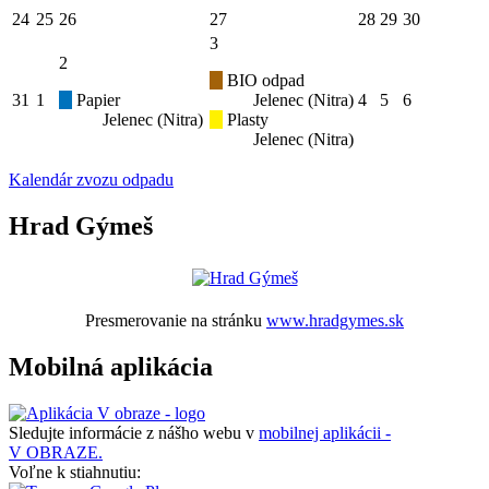
24
25
26
27
28
29
30
3
2
BIO odpad
31
1
Papier
Jelenec (Nitra)
4
5
6
Jelenec (Nitra)
Plasty
Jelenec (Nitra)
Kalendár zvozu odpadu
Hrad Gýmeš
Presmerovanie na stránku
www.hradgymes.sk
Mobilná aplikácia
Sledujte informácie z nášho webu v
mobilnej aplikácii -
V OBRAZE.
Voľne k stiahnutiu: