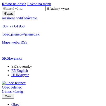
Rovno na obsah
Rovno na menu
Hľadaný výraz
Hľadať
rozšírené vyhľadávanie
037 77 64 950
obec.jelenec@jelenec.sk
Mapa webu
RSS
SK
Slovensky
SK
Slovensky
EN
English
HU
Magyar
Obec
Jelenec
Gímes
község
Menu
Obec