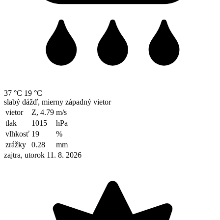
37 °C
19 °C
slabý dážď, mierny západný vietor
vietor
Z, 4.79
m/s
tlak
1015
hPa
vlhkosť
19
%
zrážky
0.28
mm
zajtra, utorok 11. 8. 2026