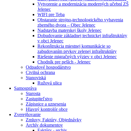
Vytvorenie a modernizácia moderných učební ZŠ
Jelenec
WIFI pre Teba
Obstaranie strojno-technologického vybavenia
zberného dvora – Obec Jelenec
Nadstavba materskej školy Jelenec
Dobudovanie základnej technickej infraštruktúry
v obci Jelenec
Rekonštrukcia miestnej komunikácie so
zabudovaním prvkov zelenej infraštruktúry
Riešenie migračných výziev v obci Jelenec
Chodník pre peších - Jelenec
Odpadové hospodárstvo
Civilná ochrana
Stanoviská
Ružová ulica
Samospráva
Starosta
Zastupiteľstvo
Zápisnice a uznesenia
Hlavný kontrolór obce
Zverejňovanie
Zmluvy, Faktúry, Objednávky
Archív dokumentov
Faktúry - archiv