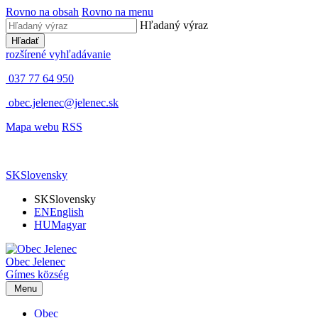
Rovno na obsah
Rovno na menu
Hľadaný výraz
Hľadať
rozšírené vyhľadávanie
037 77 64 950
obec.jelenec@jelenec.sk
Mapa webu
RSS
SK
Slovensky
SK
Slovensky
EN
English
HU
Magyar
Obec
Jelenec
Gímes
község
Menu
Obec