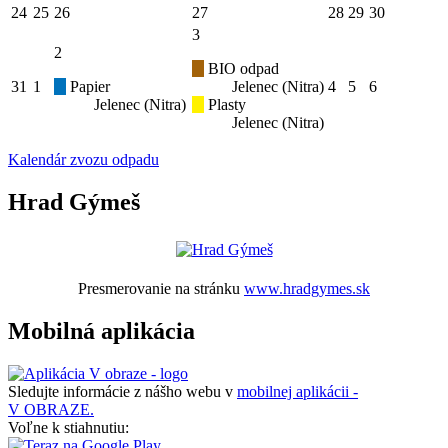
24
25
26
27
28
29
30
3
2
BIO odpad
31
1
Papier
Jelenec (Nitra)
4
5
6
Jelenec (Nitra)
Plasty
Jelenec (Nitra)
Kalendár zvozu odpadu
Hrad Gýmeš
Presmerovanie na stránku
www.hradgymes.sk
Mobilná aplikácia
Sledujte informácie z nášho webu v
mobilnej aplikácii -
V OBRAZE.
Voľne k stiahnutiu: