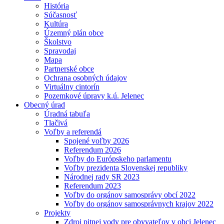
História
Súčasnosť
Kultúra
Územný plán obce
Školstvo
Spravodaj
Mapa
Partnerské obce
Ochrana osobných údajov
Virtuálny cintorín
Pozemkové úpravy k.ú. Jelenec
Obecný úrad
Úradná tabuľa
Tlačivá
Voľby a referendá
Spojené voľby 2026
Referendum 2026
Voľby do Európskeho parlamentu
Voľby prezidenta Slovenskej republiky
Národnej rady SR 2023
Referendum 2023
Voľby do orgánov samosprávy obcí 2022
Voľby do orgánov samosprávnych krajov 2022
Projekty
Zdroj pitnej vody pre obyvateľov v obci Jelenec