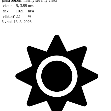
jasná obloha, mierny severný vietor
vietor
S, 3.99
m/s
tlak
1021
hPa
vlhkosť
22
%
štvrtok 13. 8. 2026