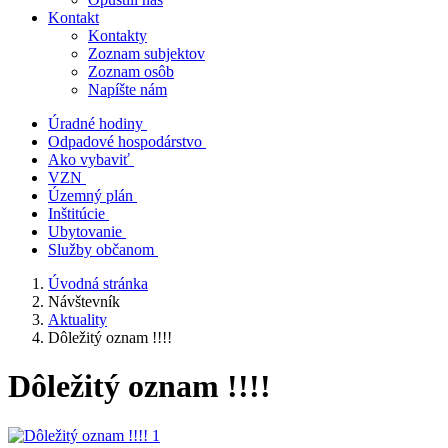
Kontakt
Kontakty
Zoznam subjektov
Zoznam osôb
Napíšte nám
Úradné hodiny
Odpadové hospodárstvo
Ako vybaviť
VZN
Územný plán
Inštitúcie
Ubytovanie
Služby občanom
Úvodná stránka
Návštevník
Aktuality
Dôležitý oznam !!!!
Dôležitý oznam !!!!