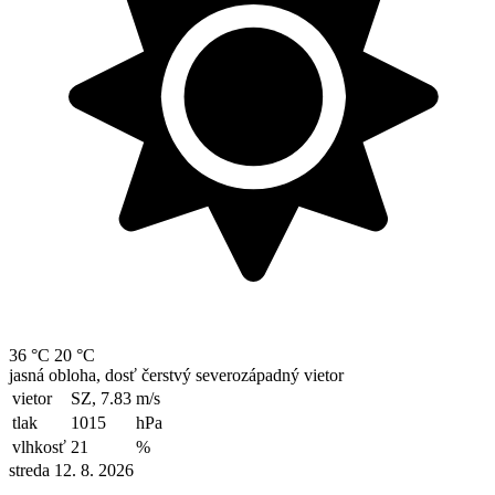
36 °C
20 °C
jasná obloha, dosť čerstvý severozápadný vietor
vietor
SZ, 7.83
m/s
tlak
1015
hPa
vlhkosť
21
%
streda 12. 8. 2026