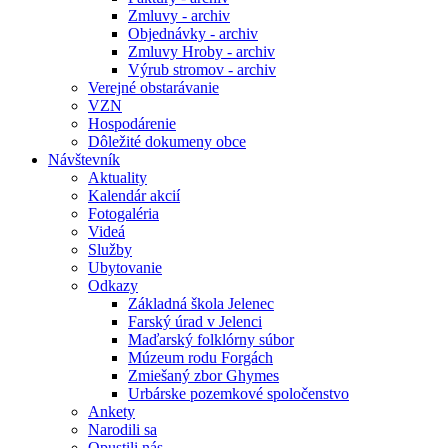
Zmluvy - archiv
Objednávky - archiv
Zmluvy Hroby - archiv
Výrub stromov - archiv
Verejné obstarávanie
VZN
Hospodárenie
Dôležité dokumeny obce
Návštevník
Aktuality
Kalendár akcií
Fotogaléria
Videá
Služby
Ubytovanie
Odkazy
Základná škola Jelenec
Farský úrad v Jelenci
Maďarský folklórny súbor
Múzeum rodu Forgách
Zmiešaný zbor Ghymes
Urbárske pozemkové spoločenstvo
Ankety
Narodili sa
Opustili nás