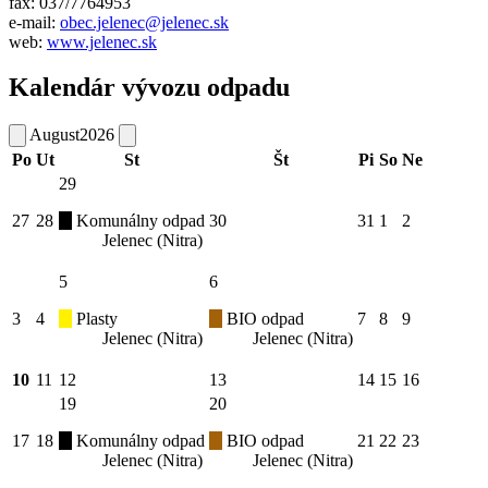
fax: 037/7764953
e-mail:
obec.jelenec@jelenec.sk
web:
www.jelenec.sk
Kalendár vývozu odpadu
August
2026
Po
Ut
St
Št
Pi
So
Ne
29
27
28
Komunálny odpad
30
31
1
2
Jelenec (Nitra)
5
6
3
4
Plasty
BIO odpad
7
8
9
Jelenec (Nitra)
Jelenec (Nitra)
10
11
12
13
14
15
16
19
20
17
18
Komunálny odpad
BIO odpad
21
22
23
Jelenec (Nitra)
Jelenec (Nitra)