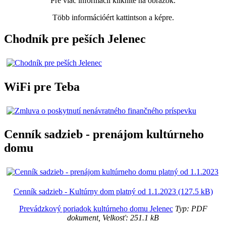
Pre viac informácií kliknite na obrázok.
Több információért kattintson a képre.
Chodník pre peších Jelenec
WiFi pre Teba
Cenník sadzieb - prenájom kultúrneho
domu
Cenník sadzieb - Kultúrny dom platný od 1.1.2023 (127.5 kB)
Prevádzkový poriadok kultúrneho domu Jelenec
Typ: PDF
dokument, Velkosť: 251.1 kB