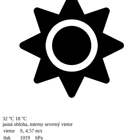
32 °C
18 °C
jasná obloha, mierny severný vietor
vietor
S, 4.57
m/s
tlak
1019
hPa