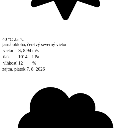
40 °C
23 °C
jasná obloha, čerstvý severný vietor
vietor
S, 8.94
m/s
tlak
1014
hPa
vlhkosť
12
%
zajtra, piatok 7. 8. 2026