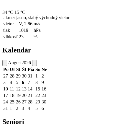
34 °C
15 °C
takmer jasno, slabý východný vietor
vietor
V, 2.86
m/s
tlak
1019
hPa
vlhkosť
23
%
Kalendár
August
2026
Po
Ut
St
Št
Pia
So
Ne
27
28
29
30
31
1
2
3
4
5
6
7
8
9
10
11
12
13
14
15
16
17
18
19
20
21
22
23
24
25
26
27
28
29
30
31
1
2
3
4
5
6
Seniori