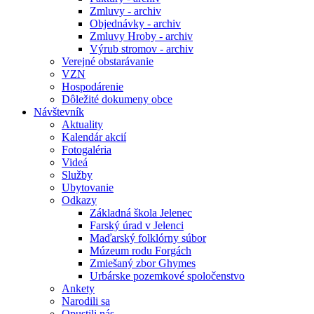
Zmluvy - archiv
Objednávky - archiv
Zmluvy Hroby - archiv
Výrub stromov - archiv
Verejné obstarávanie
VZN
Hospodárenie
Dôležité dokumeny obce
Návštevník
Aktuality
Kalendár akcií
Fotogaléria
Videá
Služby
Ubytovanie
Odkazy
Základná škola Jelenec
Farský úrad v Jelenci
Maďarský folklórny súbor
Múzeum rodu Forgách
Zmiešaný zbor Ghymes
Urbárske pozemkové spoločenstvo
Ankety
Narodili sa
Opustili nás