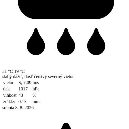
31 °C
19 °C
slabý dážď, dosť čerstvý severný vietor
vietor
S, 7.09
m/s
tlak
1017
hPa
vlhkosť
43
%
zrážky
0.13
mm
sobota 8. 8. 2026