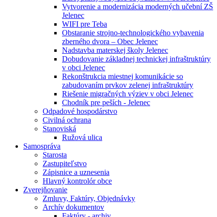
Vytvorenie a modernizácia moderných učební ZŠ
Jelenec
WIFI pre Teba
Obstaranie strojno-technologického vybavenia
zberného dvora – Obec Jelenec
Nadstavba materskej školy Jelenec
Dobudovanie základnej technickej infraštruktúry
v obci Jelenec
Rekonštrukcia miestnej komunikácie so
zabudovaním prvkov zelenej infraštruktúry
Riešenie migračných výziev v obci Jelenec
Chodník pre peších - Jelenec
Odpadové hospodárstvo
Civilná ochrana
Stanoviská
Ružová ulica
Samospráva
Starosta
Zastupiteľstvo
Zápisnice a uznesenia
Hlavný kontrolór obce
Zverejňovanie
Zmluvy, Faktúry, Objednávky
Archív dokumentov
Faktúry - archiv