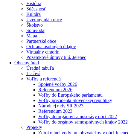
História
Súčasnosť
Kultúra
Územný plán obce
Školstvo
Spravodaj
Mapa
Partnerské obce
Ochrana osobných údajov
Virtuálny cintorín
Pozemkové úpravy k.ú. Jelenec
Obecný úrad
Úradná tabuľa
Tlačivá
Voľby a referendá
Spojené voľby 2026
Referendum 2026
Voľby do Európskeho parlamentu
Voľby prezidenta Slovenskej republiky
Národnej rady SR 2023
Referendum 2023
Voľby do orgánov samosprávy obcí 2022
Voľby do orgánov samosprávnych krajov 2022
Projekty
Zdroj pitnej vody pre obyvateľov v obci Jelenec