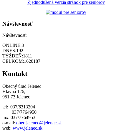
Zjednodušená verzia stránok pre seniorov
Návštevnosť
Návštevnosť:
ONLINE:
3
DNES:
192
TÝŽDEŇ:
1811
CELKOM:
1620187
Kontakt
Obecný úrad Jelenec
Hlavná 126,
951 73 Jelenec
tel: 037/6313204
037/7764950
fax: 037/7764953
e-mail:
obec.jelenec@jelenec.sk
web:
www.jelenec.sk