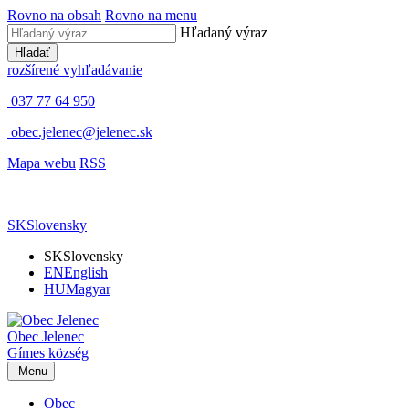
Rovno na obsah
Rovno na menu
Hľadaný výraz
Hľadať
rozšírené vyhľadávanie
037 77 64 950
obec.jelenec@jelenec.sk
Mapa webu
RSS
SK
Slovensky
SK
Slovensky
EN
English
HU
Magyar
Obec
Jelenec
Gímes
község
Menu
Obec