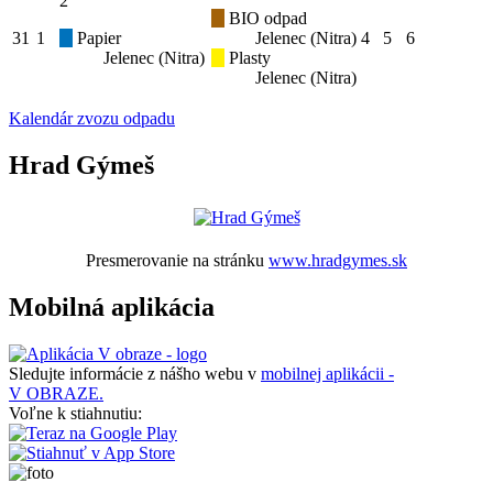
2
BIO odpad
31
1
Papier
Jelenec (Nitra)
4
5
6
Jelenec (Nitra)
Plasty
Jelenec (Nitra)
Kalendár zvozu odpadu
Hrad Gýmeš
Presmerovanie na stránku
www.hradgymes.sk
Mobilná aplikácia
Sledujte informácie z nášho webu v
mobilnej aplikácii -
V OBRAZE.
Voľne k stiahnutiu: