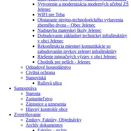
Vytvorenie a modernizácia moderných učební ZŠ
Jelenec
WIFI pre Teba
Obstaranie strojno-technologického vybavenia
zberného dvora – Obec Jelenec
Nadstavba materskej školy Jelenec
Dobudovanie základnej technickej infraštruktúry
v obci Jelenec
Rekonštrukcia miestnej komunikácie so
zabudovaním prvkov zelenej infraštruktúry
Riešenie migračných výziev v obci Jelenec
Chodník pre peších - Jelenec
Odpadové hospodárstvo
Civilná ochrana
Stanoviská
Ružová ulica
Samospráva
Starosta
Zastupiteľstvo
Zápisnice a uznesenia
Hlavný kontrolór obce
Zverejňovanie
Zmluvy, Faktúry, Objednávky
Archív dokumentov
Faktúry - archiv