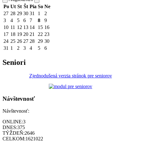
Po
Ut
St
Št
Pia
So
Ne
27
28
29
30
31
1
2
3
4
5
6
7
8
9
10
11
12
13
14
15
16
17
18
19
20
21
22
23
24
25
26
27
28
29
30
31
1
2
3
4
5
6
Seniori
Zjednodušená verzia stránok pre seniorov
Návštevnosť
Návštevnosť:
ONLINE:
3
DNES:
375
TÝŽDEŇ:
2646
CELKOM:
1621022