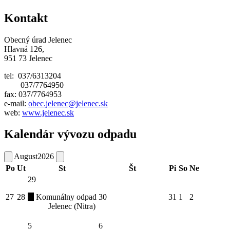
Kontakt
Obecný úrad Jelenec
Hlavná 126,
951 73 Jelenec
tel: 037/6313204
037/7764950
fax: 037/7764953
e-mail:
obec.jelenec@jelenec.sk
web:
www.jelenec.sk
Kalendár vývozu odpadu
August
2026
Po
Ut
St
Št
Pi
So
Ne
29
27
28
Komunálny odpad
30
31
1
2
Jelenec (Nitra)
5
6