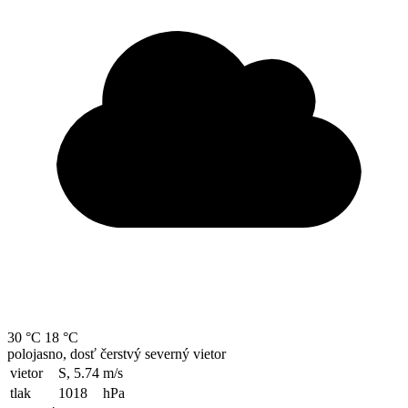
30 °C
18 °C
polojasno, dosť čerstvý severný vietor
vietor
S, 5.74
m/s
tlak
1018
hPa