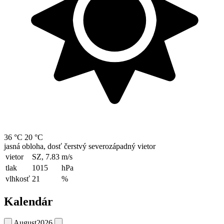
36 °C
20 °C
jasná obloha, dosť čerstvý severozápadný vietor
vietor
SZ, 7.83
m/s
tlak
1015
hPa
vlhkosť
21
%
Kalendár
August
2026