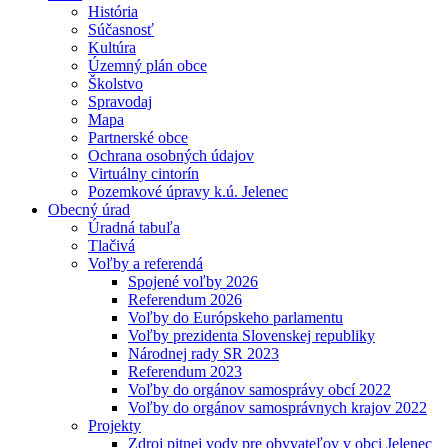
História
Súčasnosť
Kultúra
Územný plán obce
Školstvo
Spravodaj
Mapa
Partnerské obce
Ochrana osobných údajov
Virtuálny cintorín
Pozemkové úpravy k.ú. Jelenec
Obecný úrad
Úradná tabuľa
Tlačivá
Voľby a referendá
Spojené voľby 2026
Referendum 2026
Voľby do Európskeho parlamentu
Voľby prezidenta Slovenskej republiky
Národnej rady SR 2023
Referendum 2023
Voľby do orgánov samosprávy obcí 2022
Voľby do orgánov samosprávnych krajov 2022
Projekty
Zdroj pitnej vody pre obyvateľov v obci Jelenec