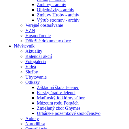
Zmluvy - archiv
Objednávky - archiv
Zmluvy Hroby - archiv
Výrub stromov - archiv
Verejné obstarávanie
VZN
Hospodárenie
Dôležité dokumeny obce
Návštevník
Aktuality
Kalendár akcií
Fotogaléria
Videá
Služby
Ubytovanie
Odkazy
Základná škola Jelenec
Farský úrad v Jelenci
Maďarský folklórny súbor
Múzeum rodu Forgách
Zmiešaný zbor Ghymes
Urbárske pozemkové spoločenstvo
Ankety
Narodili sa
Opustili nás