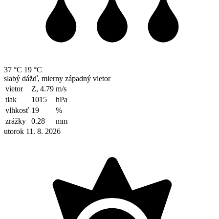
37 °C
19 °C
slabý dážď, mierny západný vietor
vietor
Z, 4.79
m/s
tlak
1015
hPa
vlhkosť
19
%
zrážky
0.28
mm
utorok 11. 8. 2026