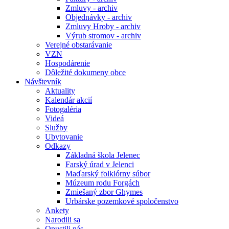
Zmluvy - archiv
Objednávky - archiv
Zmluvy Hroby - archiv
Výrub stromov - archiv
Verejné obstarávanie
VZN
Hospodárenie
Dôležité dokumeny obce
Návštevník
Aktuality
Kalendár akcií
Fotogaléria
Videá
Služby
Ubytovanie
Odkazy
Základná škola Jelenec
Farský úrad v Jelenci
Maďarský folklórny súbor
Múzeum rodu Forgách
Zmiešaný zbor Ghymes
Urbárske pozemkové spoločenstvo
Ankety
Narodili sa
Opustili nás