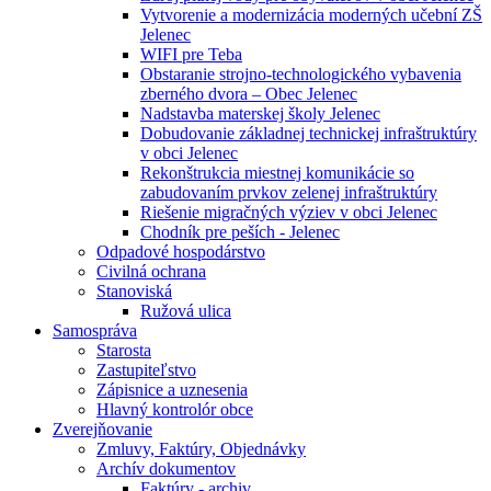
Vytvorenie a modernizácia moderných učební ZŠ
Jelenec
WIFI pre Teba
Obstaranie strojno-technologického vybavenia
zberného dvora – Obec Jelenec
Nadstavba materskej školy Jelenec
Dobudovanie základnej technickej infraštruktúry
v obci Jelenec
Rekonštrukcia miestnej komunikácie so
zabudovaním prvkov zelenej infraštruktúry
Riešenie migračných výziev v obci Jelenec
Chodník pre peších - Jelenec
Odpadové hospodárstvo
Civilná ochrana
Stanoviská
Ružová ulica
Samospráva
Starosta
Zastupiteľstvo
Zápisnice a uznesenia
Hlavný kontrolór obce
Zverejňovanie
Zmluvy, Faktúry, Objednávky
Archív dokumentov
Faktúry - archiv