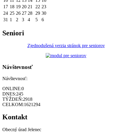
10
11
12
13
14
15
16
17
18
19
20
21
22
23
24
25
26
27
28
29
30
31
1
2
3
4
5
6
Seniori
Zjednodušená verzia stránok pre seniorov
Návštevnosť
Návštevnosť:
ONLINE:
0
DNES:
245
TÝŽDEŇ:
2918
CELKOM:
1621294
Kontakt
Obecný úrad Jelenec