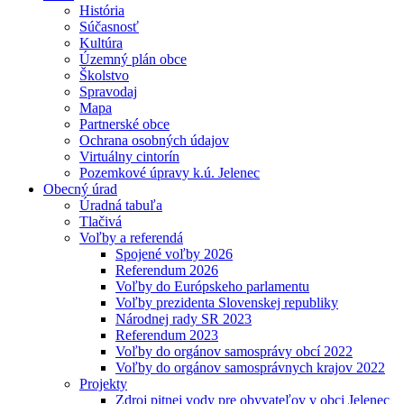
História
Súčasnosť
Kultúra
Územný plán obce
Školstvo
Spravodaj
Mapa
Partnerské obce
Ochrana osobných údajov
Virtuálny cintorín
Pozemkové úpravy k.ú. Jelenec
Obecný úrad
Úradná tabuľa
Tlačivá
Voľby a referendá
Spojené voľby 2026
Referendum 2026
Voľby do Európskeho parlamentu
Voľby prezidenta Slovenskej republiky
Národnej rady SR 2023
Referendum 2023
Voľby do orgánov samosprávy obcí 2022
Voľby do orgánov samosprávnych krajov 2022
Projekty
Zdroj pitnej vody pre obyvateľov v obci Jelenec