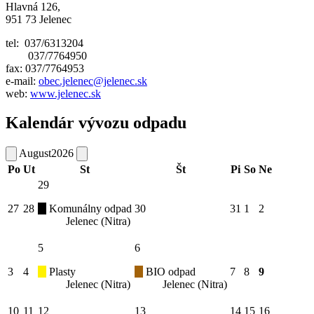
Hlavná 126,
951 73 Jelenec
tel: 037/6313204
037/7764950
fax: 037/7764953
e-mail:
obec.jelenec@jelenec.sk
web:
www.jelenec.sk
Kalendár vývozu odpadu
August
2026
Po
Ut
St
Št
Pi
So
Ne
29
27
28
Komunálny odpad
30
31
1
2
Jelenec (Nitra)
5
6
3
4
Plasty
BIO odpad
7
8
9
Jelenec (Nitra)
Jelenec (Nitra)
10
11
12
13
14
15
16