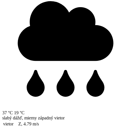
37 °C
19 °C
slabý dážď, mierny západný vietor
vietor
Z, 4.79
m/s