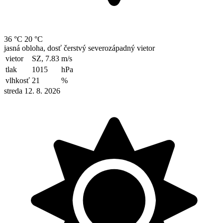
36 °C
20 °C
jasná obloha, dosť čerstvý severozápadný vietor
vietor
SZ, 7.83
m/s
tlak
1015
hPa
vlhkosť
21
%
streda 12. 8. 2026