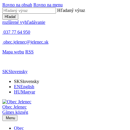
Rovno na obsah
Rovno na menu
Hľadaný výraz
Hľadať
rozšírené vyhľadávanie
037 77 64 950
obec.jelenec@jelenec.sk
Mapa webu
RSS
SK
Slovensky
SK
Slovensky
EN
English
HU
Magyar
Obec
Jelenec
Gímes
község
Menu
Obec