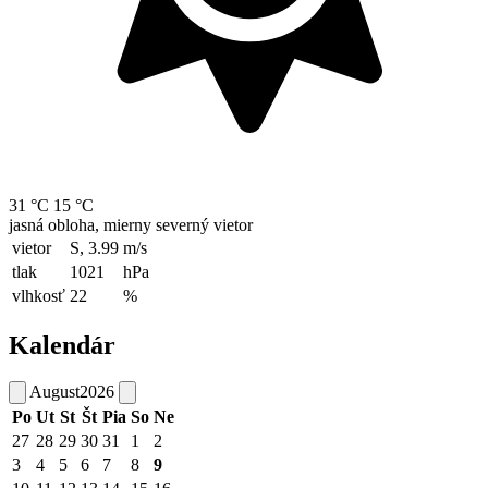
31 °C
15 °C
jasná obloha, mierny severný vietor
vietor
S, 3.99
m/s
tlak
1021
hPa
vlhkosť
22
%
Kalendár
August
2026
Po
Ut
St
Št
Pia
So
Ne
27
28
29
30
31
1
2
3
4
5
6
7
8
9