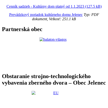
Cenník sadzieb - Kultúrny dom platný od 1.1.2023 (127.5 kB)
Prevádzkový poriadok kultúrneho domu Jelenec
Typ: PDF
dokument, Velkosť: 251.1 kB
Partnerská obec
Obstaranie strojno-technologického
vybavenia zberného dvora – Obec Jelenec