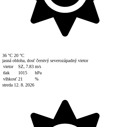
36 °C
20 °C
jasná obloha, dosť čerstvý severozápadný vietor
vietor
SZ, 7.83
m/s
tlak
1015
hPa
vlhkosť
21
%
streda 12. 8. 2026