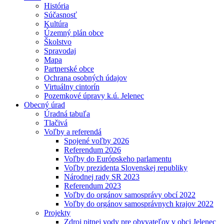
História
Súčasnosť
Kultúra
Územný plán obce
Školstvo
Spravodaj
Mapa
Partnerské obce
Ochrana osobných údajov
Virtuálny cintorín
Pozemkové úpravy k.ú. Jelenec
Obecný úrad
Úradná tabuľa
Tlačivá
Voľby a referendá
Spojené voľby 2026
Referendum 2026
Voľby do Európskeho parlamentu
Voľby prezidenta Slovenskej republiky
Národnej rady SR 2023
Referendum 2023
Voľby do orgánov samosprávy obcí 2022
Voľby do orgánov samosprávnych krajov 2022
Projekty
Zdroj pitnej vody pre obyvateľov v obci Jelenec