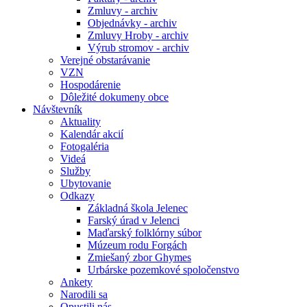
Zmluvy - archiv
Objednávky - archiv
Zmluvy Hroby - archiv
Výrub stromov - archiv
Verejné obstarávanie
VZN
Hospodárenie
Dôležité dokumeny obce
Návštevník
Aktuality
Kalendár akcií
Fotogaléria
Videá
Služby
Ubytovanie
Odkazy
Základná škola Jelenec
Farský úrad v Jelenci
Maďarský folklórny súbor
Múzeum rodu Forgách
Zmiešaný zbor Ghymes
Urbárske pozemkové spoločenstvo
Ankety
Narodili sa
Opustili nás