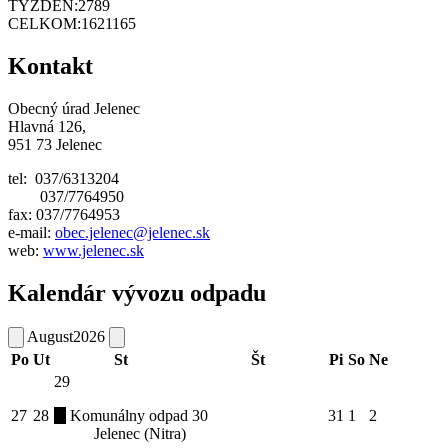
TÝŽDEŇ:
2789
CELKOM:
1621165
Kontakt
Obecný úrad Jelenec
Hlavná 126,
951 73 Jelenec
tel: 037/6313204
037/7764950
fax: 037/7764953
e-mail:
obec.jelenec@jelenec.sk
web:
www.jelenec.sk
Kalendár vývozu odpadu
August
2026
Po
Ut
St
Št
Pi
So
Ne
29
27
28
Komunálny odpad
30
31
1
2
Jelenec (Nitra)