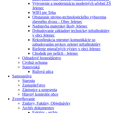
Vytvorenie a modernizácia moderných učební ZŠ
Jelenec
WIFI pre Teba
Obstaranie strojno-technologického vybavenia
zberného dvora – Obec Jelenec
Nadstavba materskej školy Jelenec
Dobudovanie základnej technickej infraštruktúry
v obci Jelenec
Rekonštrukcia miestnej komunikácie so
zabudovaním prvkov zelenej infraštruktúry
Riešenie migračných výziev v obci Jelenec
Chodník pre peších - Jelenec
Odpadové hospodárstvo
Civilná ochrana
Stanoviská
Ružová ulica
Samospráva
Starosta
Zastupiteľstvo
Zápisnice a uznesenia
Hlavný kontrolór obce
Zverejňovanie
Zmluvy, Faktúry, Objednávky
Archív dokumentov
Faktúry - archiv