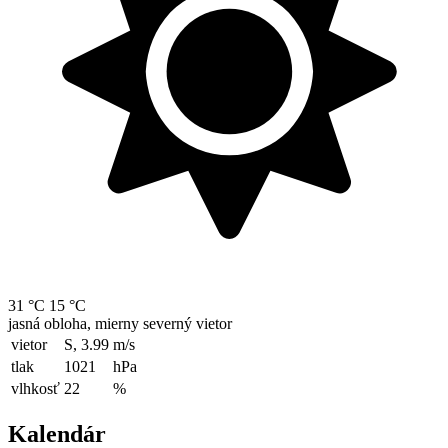
31 °C
15 °C
jasná obloha, mierny severný vietor
vietor
S, 3.99
m/s
tlak
1021
hPa
vlhkosť
22
%
Kalendár