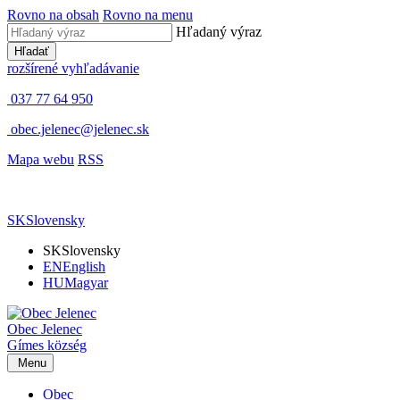
Rovno na obsah
Rovno na menu
Hľadaný výraz
Hľadať
rozšírené vyhľadávanie
037 77 64 950
obec.jelenec@jelenec.sk
Mapa webu
RSS
SK
Slovensky
SK
Slovensky
EN
English
HU
Magyar
Obec
Jelenec
Gímes
község
Menu
Obec