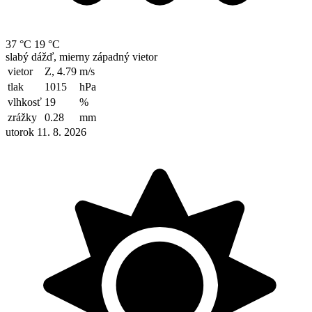
37 °C
19 °C
slabý dážď, mierny západný vietor
vietor
Z, 4.79
m/s
tlak
1015
hPa
vlhkosť
19
%
zrážky
0.28
mm
utorok 11. 8. 2026