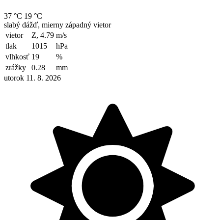
37 °C
19 °C
slabý dážď, mierny západný vietor
vietor
Z, 4.79
m/s
tlak
1015
hPa
vlhkosť
19
%
zrážky
0.28
mm
utorok 11. 8. 2026