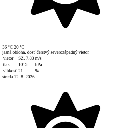
36 °C
20 °C
jasná obloha, dosť čerstvý severozápadný vietor
vietor
SZ, 7.83
m/s
tlak
1015
hPa
vlhkosť
21
%
streda 12. 8. 2026