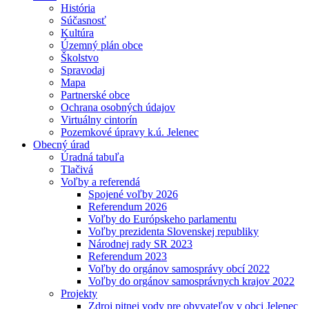
História
Súčasnosť
Kultúra
Územný plán obce
Školstvo
Spravodaj
Mapa
Partnerské obce
Ochrana osobných údajov
Virtuálny cintorín
Pozemkové úpravy k.ú. Jelenec
Obecný úrad
Úradná tabuľa
Tlačivá
Voľby a referendá
Spojené voľby 2026
Referendum 2026
Voľby do Európskeho parlamentu
Voľby prezidenta Slovenskej republiky
Národnej rady SR 2023
Referendum 2023
Voľby do orgánov samosprávy obcí 2022
Voľby do orgánov samosprávnych krajov 2022
Projekty
Zdroj pitnej vody pre obyvateľov v obci Jelenec