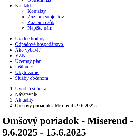
Kontakt
Kontakty
Zoznam subjektov
Zoznam osôb
Napíšte nám
Úradné hodiny
Odpadové hospodárstvo
Ako vybaviť
VZN
Územný plán
Inštitúcie
Ubytovanie
Služby občanom
Úvodná stránka
Návštevník
Aktuality
Omšový poriadok - Miserend - 9.6.2025 -...
Omšový poriadok - Miserend -
9.6.2025 - 15.6.2025