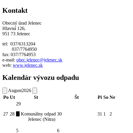
Kontakt
Obecný úrad Jelenec
Hlavná 126,
951 73 Jelenec
tel: 037/6313204
037/7764950
fax: 037/7764953
e-mail:
obec.jelenec@jelenec.sk
web:
www.jelenec.sk
Kalendár vývozu odpadu
August
2026
Po
Ut
St
Št
Pi
So
Ne
29
27
28
Komunálny odpad
30
31
1
2
Jelenec (Nitra)
5
6