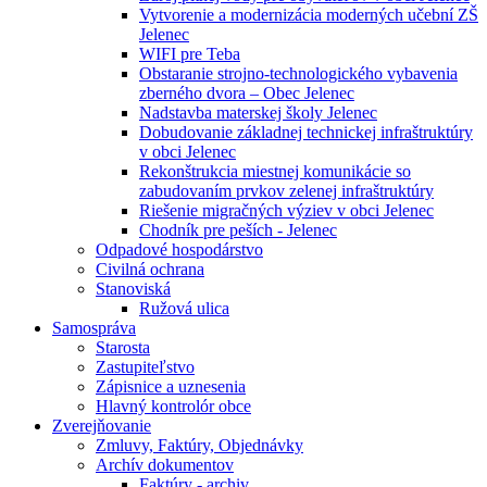
Vytvorenie a modernizácia moderných učební ZŠ
Jelenec
WIFI pre Teba
Obstaranie strojno-technologického vybavenia
zberného dvora – Obec Jelenec
Nadstavba materskej školy Jelenec
Dobudovanie základnej technickej infraštruktúry
v obci Jelenec
Rekonštrukcia miestnej komunikácie so
zabudovaním prvkov zelenej infraštruktúry
Riešenie migračných výziev v obci Jelenec
Chodník pre peších - Jelenec
Odpadové hospodárstvo
Civilná ochrana
Stanoviská
Ružová ulica
Samospráva
Starosta
Zastupiteľstvo
Zápisnice a uznesenia
Hlavný kontrolór obce
Zverejňovanie
Zmluvy, Faktúry, Objednávky
Archív dokumentov
Faktúry - archiv