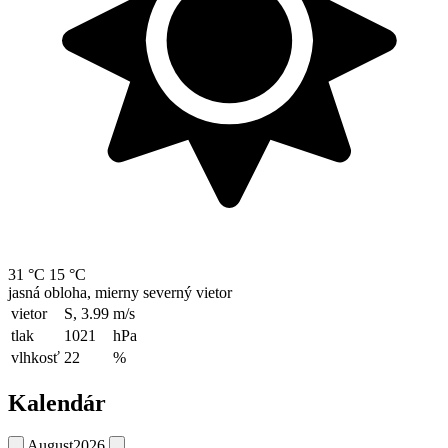
31 °C
15 °C
jasná obloha, mierny severný vietor
vietor
S, 3.99
m/s
tlak
1021
hPa
vlhkosť
22
%
Kalendár
August
2026