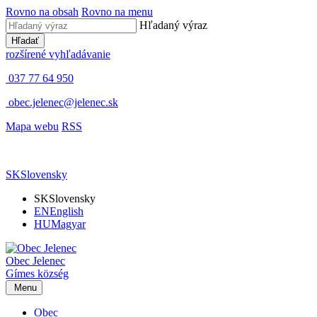
Rovno na obsah
Rovno na menu
Hľadaný výraz
Hľadať
rozšírené vyhľadávanie
037 77 64 950
obec.jelenec@jelenec.sk
Mapa webu
RSS
SK
Slovensky
SK
Slovensky
EN
English
HU
Magyar
Obec
Jelenec
Gímes
község
Menu
Obec