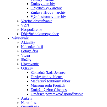
Zmluvy - archiv
Objednávky - archiv
Zmluvy Hroby - archiv
Výrub stromov - archiv
Verejné obstarávanie
VZN
Hospodárenie
Dôležité dokumeny obce
Návštevník
Aktuality
Kalendár akcií
Fotogaléria
Videá
Služby
Ubytovanie
Odkazy
Základná škola Jelenec
Farský úrad v Jelenci
Maďarský folklórny súbor
Múzeum rodu Forgách
Zmiešaný zbor Ghymes
Urbárske pozemkové spoločenstvo
Ankety
Narodili sa
Opustili nás