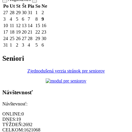
Po
Ut
St
Št
Pia
So
Ne
27
28
29
30
31
1
2
3
4
5
6
7
8
9
10
11
12
13
14
15
16
17
18
19
20
21
22
23
24
25
26
27
28
29
30
31
1
2
3
4
5
6
Seniori
Zjednodušená verzia stránok pre seniorov
Návštevnosť
Návštevnosť:
ONLINE:
0
DNES:
19
TÝŽDEŇ:
2692
CELKOM:
1621068