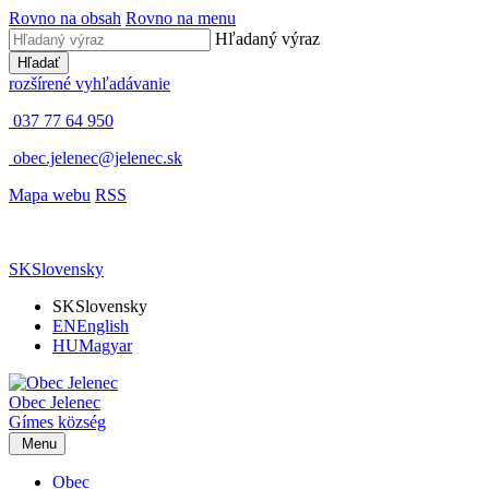
Rovno na obsah
Rovno na menu
Hľadaný výraz
Hľadať
rozšírené vyhľadávanie
037 77 64 950
obec.jelenec@jelenec.sk
Mapa webu
RSS
SK
Slovensky
SK
Slovensky
EN
English
HU
Magyar
Obec
Jelenec
Gímes
község
Menu
Obec