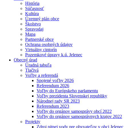
História
Súčasnosť
Kultúra
Územný plán obce
Školstvo
Spravodaj
Mapa
Partnerské obce
Ochrana osobných údajov
Virtuálny cintorín
Pozemkové úpravy k.ú. Jelenec
Obecný úrad
Úradná tabuľa
Tlačivá
Voľby a referendá
Spojené voľby 2026
Referendum 2026
Voľby do Európskeho parlamentu
Voľby prezidenta Slovenskej republiky
Národnej rady SR 2023
Referendum 2023
Voľby do orgánov samosprávy obcí 2022
Voľby do orgánov samosprávnych krajov 2022
Projekty
Zdroj pitnej vody pre obyvateľov v obci Jelenec