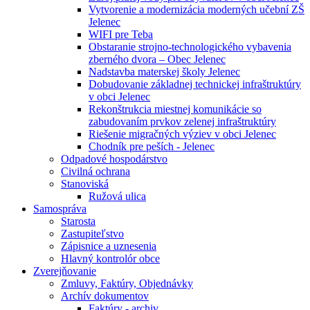
Vytvorenie a modernizácia moderných učební ZŠ
Jelenec
WIFI pre Teba
Obstaranie strojno-technologického vybavenia
zberného dvora – Obec Jelenec
Nadstavba materskej školy Jelenec
Dobudovanie základnej technickej infraštruktúry
v obci Jelenec
Rekonštrukcia miestnej komunikácie so
zabudovaním prvkov zelenej infraštruktúry
Riešenie migračných výziev v obci Jelenec
Chodník pre peších - Jelenec
Odpadové hospodárstvo
Civilná ochrana
Stanoviská
Ružová ulica
Samospráva
Starosta
Zastupiteľstvo
Zápisnice a uznesenia
Hlavný kontrolór obce
Zverejňovanie
Zmluvy, Faktúry, Objednávky
Archív dokumentov
Faktúry - archiv