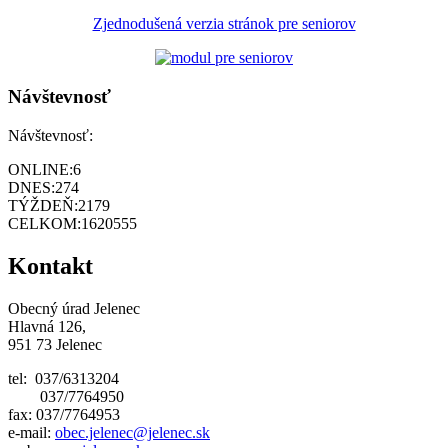
Zjednodušená verzia stránok pre seniorov
Návštevnosť
Návštevnosť:
ONLINE:
6
DNES:
274
TÝŽDEŇ:
2179
CELKOM:
1620555
Kontakt
Obecný úrad Jelenec
Hlavná 126,
951 73 Jelenec
tel: 037/6313204
037/7764950
fax: 037/7764953
e-mail:
obec.jelenec@jelenec.sk