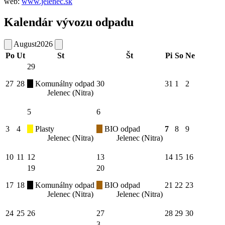
web:
www.jelenec.sk
Kalendár vývozu odpadu
August
2026
Po
Ut
St
Št
Pi
So
Ne
29
27
28
Komunálny odpad
30
31
1
2
Jelenec (Nitra)
5
6
3
4
Plasty
BIO odpad
7
8
9
Jelenec (Nitra)
Jelenec (Nitra)
10
11
12
13
14
15
16
19
20
17
18
Komunálny odpad
BIO odpad
21
22
23
Jelenec (Nitra)
Jelenec (Nitra)
24
25
26
27
28
29
30
3