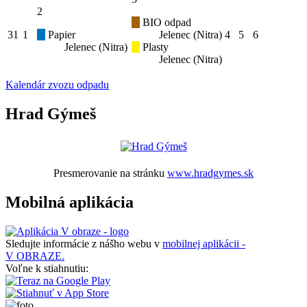
2
BIO odpad
31
1
Papier
Jelenec (Nitra)
4
5
6
Jelenec (Nitra)
Plasty
Jelenec (Nitra)
Kalendár zvozu odpadu
Hrad Gýmeš
Presmerovanie na stránku
www.hradgymes.sk
Mobilná aplikácia
Sledujte informácie z nášho webu v
mobilnej aplikácii -
V OBRAZE.
Voľne k stiahnutiu: