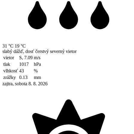
31 °C
19 °C
slabý dážď, dosť čerstvý severný vietor
vietor
S, 7.09
m/s
tlak
1017
hPa
vlhkosť
43
%
zrážky
0.13
mm
zajtra, sobota 8. 8. 2026