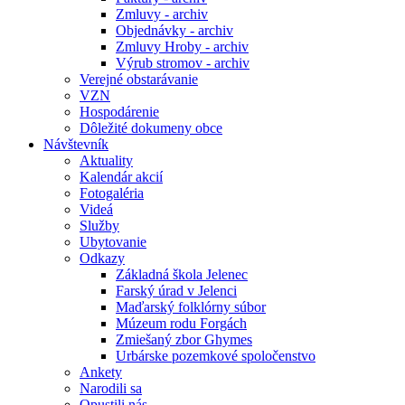
Zmluvy - archiv
Objednávky - archiv
Zmluvy Hroby - archiv
Výrub stromov - archiv
Verejné obstarávanie
VZN
Hospodárenie
Dôležité dokumeny obce
Návštevník
Aktuality
Kalendár akcií
Fotogaléria
Videá
Služby
Ubytovanie
Odkazy
Základná škola Jelenec
Farský úrad v Jelenci
Maďarský folklórny súbor
Múzeum rodu Forgách
Zmiešaný zbor Ghymes
Urbárske pozemkové spoločenstvo
Ankety
Narodili sa
Opustili nás