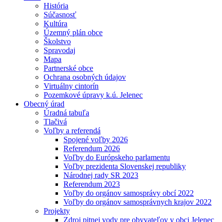
História
Súčasnosť
Kultúra
Územný plán obce
Školstvo
Spravodaj
Mapa
Partnerské obce
Ochrana osobných údajov
Virtuálny cintorín
Pozemkové úpravy k.ú. Jelenec
Obecný úrad
Úradná tabuľa
Tlačivá
Voľby a referendá
Spojené voľby 2026
Referendum 2026
Voľby do Európskeho parlamentu
Voľby prezidenta Slovenskej republiky
Národnej rady SR 2023
Referendum 2023
Voľby do orgánov samosprávy obcí 2022
Voľby do orgánov samosprávnych krajov 2022
Projekty
Zdroj pitnej vody pre obyvateľov v obci Jelenec