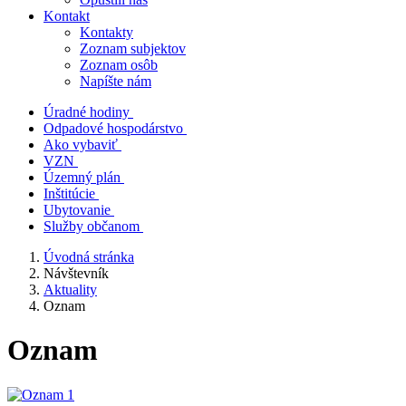
Kontakt
Kontakty
Zoznam subjektov
Zoznam osôb
Napíšte nám
Úradné hodiny
Odpadové hospodárstvo
Ako vybaviť
VZN
Územný plán
Inštitúcie
Ubytovanie
Služby občanom
Úvodná stránka
Návštevník
Aktuality
Oznam
Oznam