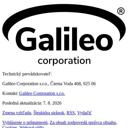
Technický prevádzkovateľ:
Galileo Corporation s.r.o., Čierna Voda 468, 925 06
Kontakt:
Galileo Corporation s.r.o.
Posledná aktualizácia: 7. 8. 2026
Zmena vzhľadu
,
Štruktúra stránok
,
RSS
,
Vytlačiť
Vyhlásenie o prístupnosti
,
Za obsah zodpovedá správca obsahu
,
Cookies
,
Webové sídlo