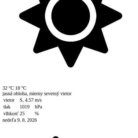
32 °C
18 °C
jasná obloha, mierny severný vietor
vietor
S, 4.57
m/s
tlak
1019
hPa
vlhkosť
25
%
nedeľa 9. 8. 2026