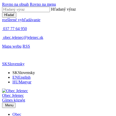
Rovno na obsah
Rovno na menu
Hľadaný výraz
Hľadať
rozšírené vyhľadávanie
037 77 64 950
obec.jelenec@jelenec.sk
Mapa webu
RSS
SK
Slovensky
SK
Slovensky
EN
English
HU
Magyar
Obec
Jelenec
Gímes
község
Menu
Obec