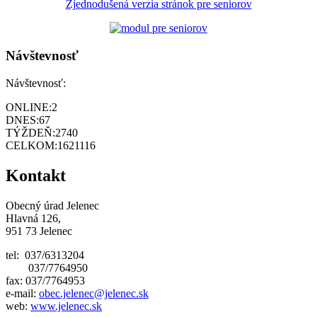
Zjednodušená verzia stránok pre seniorov
Návštevnosť
Návštevnosť:
ONLINE:
2
DNES:
67
TÝŽDEŇ:
2740
CELKOM:
1621116
Kontakt
Obecný úrad Jelenec
Hlavná 126,
951 73 Jelenec
tel: 037/6313204
037/7764950
fax: 037/7764953
e-mail:
obec.jelenec@jelenec.sk
web:
www.jelenec.sk