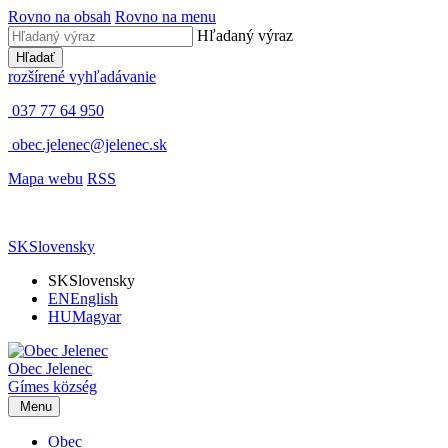
Rovno na obsah
Rovno na menu
Hľadaný výraz
Hľadať
rozšírené vyhľadávanie
037 77 64 950
obec.jelenec@jelenec.sk
Mapa webu
RSS
SK
Slovensky
SK
Slovensky
EN
English
HU
Magyar
Obec
Jelenec
Gímes
község
Menu
Obec