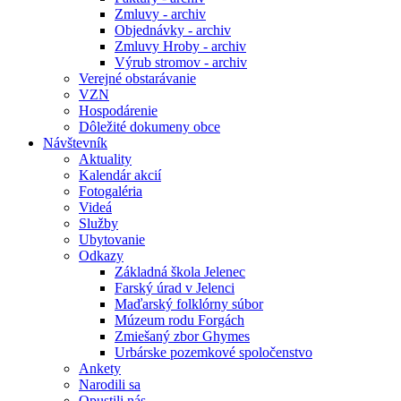
Zmluvy - archiv
Objednávky - archiv
Zmluvy Hroby - archiv
Výrub stromov - archiv
Verejné obstarávanie
VZN
Hospodárenie
Dôležité dokumeny obce
Návštevník
Aktuality
Kalendár akcií
Fotogaléria
Videá
Služby
Ubytovanie
Odkazy
Základná škola Jelenec
Farský úrad v Jelenci
Maďarský folklórny súbor
Múzeum rodu Forgách
Zmiešaný zbor Ghymes
Urbárske pozemkové spoločenstvo
Ankety
Narodili sa
Opustili nás