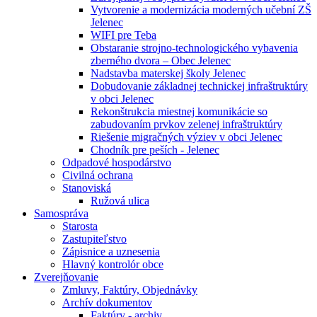
Vytvorenie a modernizácia moderných učební ZŠ
Jelenec
WIFI pre Teba
Obstaranie strojno-technologického vybavenia
zberného dvora – Obec Jelenec
Nadstavba materskej školy Jelenec
Dobudovanie základnej technickej infraštruktúry
v obci Jelenec
Rekonštrukcia miestnej komunikácie so
zabudovaním prvkov zelenej infraštruktúry
Riešenie migračných výziev v obci Jelenec
Chodník pre peších - Jelenec
Odpadové hospodárstvo
Civilná ochrana
Stanoviská
Ružová ulica
Samospráva
Starosta
Zastupiteľstvo
Zápisnice a uznesenia
Hlavný kontrolór obce
Zverejňovanie
Zmluvy, Faktúry, Objednávky
Archív dokumentov
Faktúry - archiv