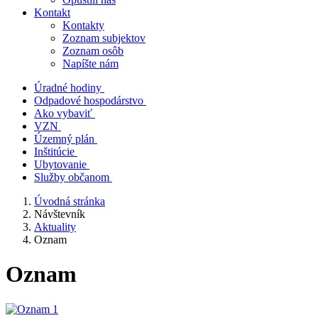
Kontakt
Kontakty
Zoznam subjektov
Zoznam osôb
Napíšte nám
Úradné hodiny
Odpadové hospodárstvo
Ako vybaviť
VZN
Územný plán
Inštitúcie
Ubytovanie
Služby občanom
Úvodná stránka
Návštevník
Aktuality
Oznam
Oznam