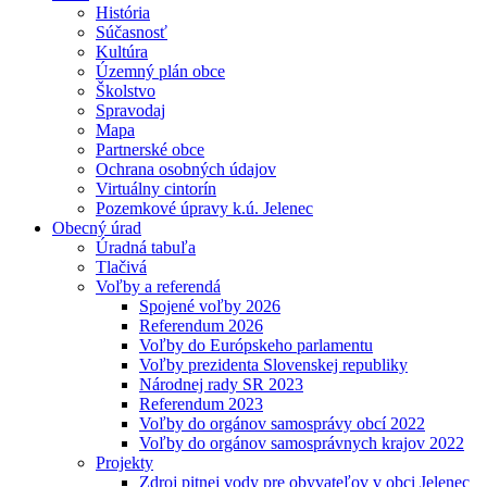
História
Súčasnosť
Kultúra
Územný plán obce
Školstvo
Spravodaj
Mapa
Partnerské obce
Ochrana osobných údajov
Virtuálny cintorín
Pozemkové úpravy k.ú. Jelenec
Obecný úrad
Úradná tabuľa
Tlačivá
Voľby a referendá
Spojené voľby 2026
Referendum 2026
Voľby do Európskeho parlamentu
Voľby prezidenta Slovenskej republiky
Národnej rady SR 2023
Referendum 2023
Voľby do orgánov samosprávy obcí 2022
Voľby do orgánov samosprávnych krajov 2022
Projekty
Zdroj pitnej vody pre obyvateľov v obci Jelenec