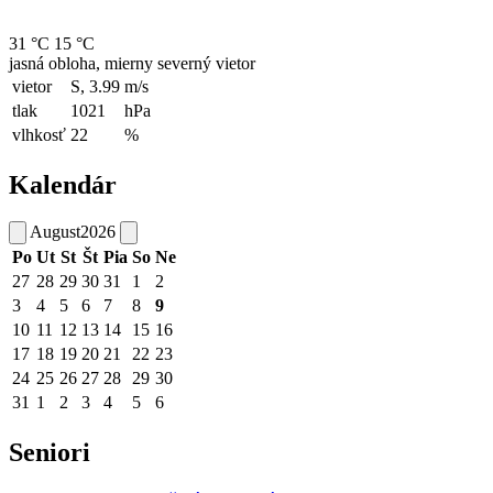
31 °C
15 °C
jasná obloha, mierny severný vietor
vietor
S, 3.99
m/s
tlak
1021
hPa
vlhkosť
22
%
Kalendár
August
2026
Po
Ut
St
Št
Pia
So
Ne
27
28
29
30
31
1
2
3
4
5
6
7
8
9
10
11
12
13
14
15
16
17
18
19
20
21
22
23
24
25
26
27
28
29
30
31
1
2
3
4
5
6
Seniori