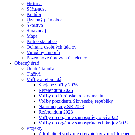
História
Súčasnosť
Kultúra
Územný plán obce
Školstvo
Spravodaj
Mapa
Partnerské obce
Ochrana osobných údajov
Virtuálny cintorín
Pozemkové úpravy k.ú. Jelenec
Obecný úrad
Úradná tabuľa
Tlačivá
Voľby a referendá
Spojené voľby 2026
Referendum 2026
Voľby do Európskeho parlamentu
Voľby prezidenta Slovenskej republiky
Národnej rady SR 2023
Referendum 2023
Voľby do orgánov samosprávy obcí 2022
Voľby do orgánov samosprávnych krajov 2022
Projekty
Zdroj pitnej vody pre obyvateľov v obci Jelenec