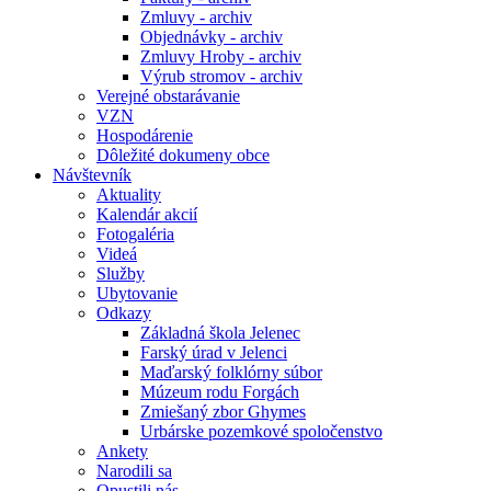
Zmluvy - archiv
Objednávky - archiv
Zmluvy Hroby - archiv
Výrub stromov - archiv
Verejné obstarávanie
VZN
Hospodárenie
Dôležité dokumeny obce
Návštevník
Aktuality
Kalendár akcií
Fotogaléria
Videá
Služby
Ubytovanie
Odkazy
Základná škola Jelenec
Farský úrad v Jelenci
Maďarský folklórny súbor
Múzeum rodu Forgách
Zmiešaný zbor Ghymes
Urbárske pozemkové spoločenstvo
Ankety
Narodili sa
Opustili nás