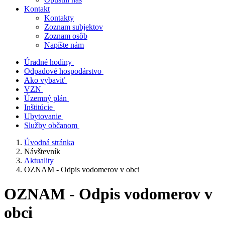
Kontakt
Kontakty
Zoznam subjektov
Zoznam osôb
Napíšte nám
Úradné hodiny
Odpadové hospodárstvo
Ako vybaviť
VZN
Územný plán
Inštitúcie
Ubytovanie
Služby občanom
Úvodná stránka
Návštevník
Aktuality
OZNAM - Odpis vodomerov v obci
OZNAM - Odpis vodomerov v
obci