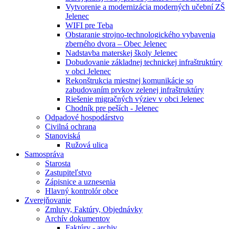
Vytvorenie a modernizácia moderných učební ZŠ
Jelenec
WIFI pre Teba
Obstaranie strojno-technologického vybavenia
zberného dvora – Obec Jelenec
Nadstavba materskej školy Jelenec
Dobudovanie základnej technickej infraštruktúry
v obci Jelenec
Rekonštrukcia miestnej komunikácie so
zabudovaním prvkov zelenej infraštruktúry
Riešenie migračných výziev v obci Jelenec
Chodník pre peších - Jelenec
Odpadové hospodárstvo
Civilná ochrana
Stanoviská
Ružová ulica
Samospráva
Starosta
Zastupiteľstvo
Zápisnice a uznesenia
Hlavný kontrolór obce
Zverejňovanie
Zmluvy, Faktúry, Objednávky
Archív dokumentov
Faktúry - archiv