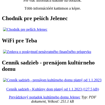
Pre viac informácií kliknite na obrázok.
Több információért kattintson a képre.
Chodník pre peších Jelenec
WiFi pre Teba
Cenník sadzieb - prenájom kultúrneho
domu
Cenník sadzieb - Kultúrny dom platný od 1.1.2023 (127.5 kB)
Prevádzkový poriadok kultúrneho domu Jelenec
Typ: PDF
dokument, Velkosť: 251.1 kB