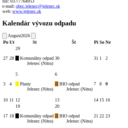
fax: 037/7764953
e-mail:
obec.jelenec@jelenec.sk
web:
www.jelenec.sk
Kalendár vývozu odpadu
August
2026
Po
Ut
St
Št
Pi
So
Ne
29
27
28
Komunálny odpad
30
31
1
2
Jelenec (Nitra)
5
6
3
4
Plasty
BIO odpad
7
8
9
Jelenec (Nitra)
Jelenec (Nitra)
10
11
12
13
14
15
16
19
20
17
18
Komunálny odpad
BIO odpad
21
22
23
Jelenec (Nitra)
Jelenec (Nitra)