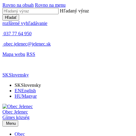
Rovno na obsah
Rovno na menu
Hľadaný výraz
Hľadať
rozšírené vyhľadávanie
037 77 64 950
obec.jelenec@jelenec.sk
Mapa webu
RSS
SK
Slovensky
SK
Slovensky
EN
English
HU
Magyar
Obec
Jelenec
Gímes
község
Menu
Obec