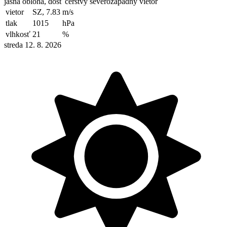
jasná obloha, dosť čerstvý severozápadný vietor
vietor
SZ, 7.83
m/s
tlak
1015
hPa
vlhkosť
21
%
streda 12. 8. 2026