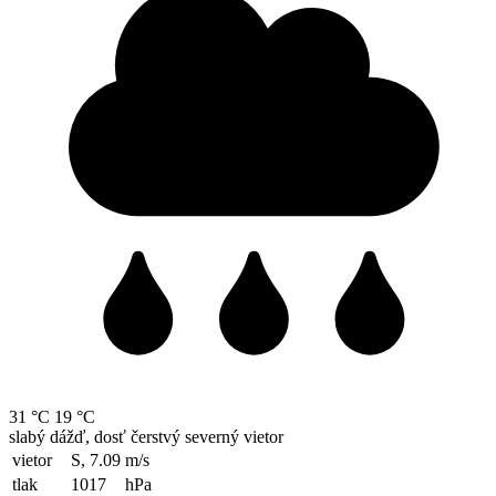
31 °C
19 °C
slabý dážď, dosť čerstvý severný vietor
vietor
S, 7.09
m/s
tlak
1017
hPa