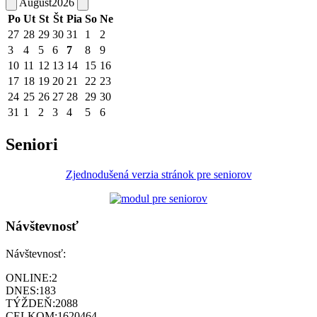
August
2026
Po
Ut
St
Št
Pia
So
Ne
27
28
29
30
31
1
2
3
4
5
6
7
8
9
10
11
12
13
14
15
16
17
18
19
20
21
22
23
24
25
26
27
28
29
30
31
1
2
3
4
5
6
Seniori
Zjednodušená verzia stránok pre seniorov
Návštevnosť
Návštevnosť:
ONLINE:
2
DNES:
183
TÝŽDEŇ:
2088
CELKOM:
1620464