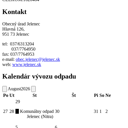
Kontakt
Obecný úrad Jelenec
Hlavná 126,
951 73 Jelenec
tel: 037/6313204
037/7764950
fax: 037/7764953
e-mail:
obec.jelenec@jelenec.sk
web:
www.jelenec.sk
Kalendár vývozu odpadu
August
2026
Po
Ut
St
Št
Pi
So
Ne
29
27
28
Komunálny odpad
30
31
1
2
Jelenec (Nitra)
5
6