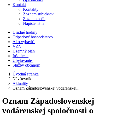
Kontakt
Kontakty
Zoznam subjektov
Zoznam osôb
Napíšte nám
Úradné hodiny
Odpadové hospodárstvo
Ako vybaviť
VZN
Územný plán
Inštitúcie
Ubytovanie
Služby občanom
Úvodná stránka
Návštevník
Aktuality
Oznam Západoslovenskej vodárenskej...
Oznam Západoslovenskej
vodárenskej spoločnosti o