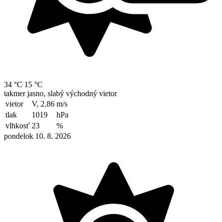
34 °C
15 °C
takmer jasno, slabý východný vietor
vietor
V, 2.86
m/s
tlak
1019
hPa
vlhkosť
23
%
pondelok 10. 8. 2026