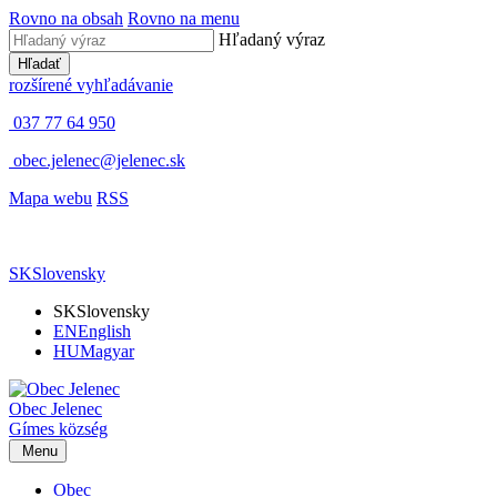
Rovno na obsah
Rovno na menu
Hľadaný výraz
Hľadať
rozšírené vyhľadávanie
037 77 64 950
obec.jelenec@jelenec.sk
Mapa webu
RSS
SK
Slovensky
SK
Slovensky
EN
English
HU
Magyar
Obec
Jelenec
Gímes
község
Menu
Obec