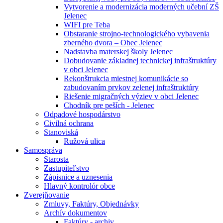
Vytvorenie a modernizácia moderných učební ZŠ
Jelenec
WIFI pre Teba
Obstaranie strojno-technologického vybavenia
zberného dvora – Obec Jelenec
Nadstavba materskej školy Jelenec
Dobudovanie základnej technickej infraštruktúry
v obci Jelenec
Rekonštrukcia miestnej komunikácie so
zabudovaním prvkov zelenej infraštruktúry
Riešenie migračných výziev v obci Jelenec
Chodník pre peších - Jelenec
Odpadové hospodárstvo
Civilná ochrana
Stanoviská
Ružová ulica
Samospráva
Starosta
Zastupiteľstvo
Zápisnice a uznesenia
Hlavný kontrolór obce
Zverejňovanie
Zmluvy, Faktúry, Objednávky
Archív dokumentov
Faktúry - archiv