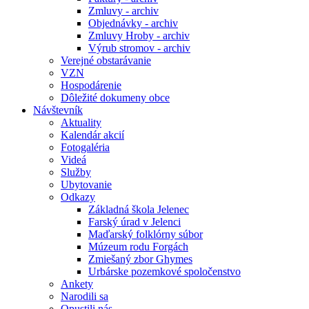
Zmluvy - archiv
Objednávky - archiv
Zmluvy Hroby - archiv
Výrub stromov - archiv
Verejné obstarávanie
VZN
Hospodárenie
Dôležité dokumeny obce
Návštevník
Aktuality
Kalendár akcií
Fotogaléria
Videá
Služby
Ubytovanie
Odkazy
Základná škola Jelenec
Farský úrad v Jelenci
Maďarský folklórny súbor
Múzeum rodu Forgách
Zmiešaný zbor Ghymes
Urbárske pozemkové spoločenstvo
Ankety
Narodili sa
Opustili nás