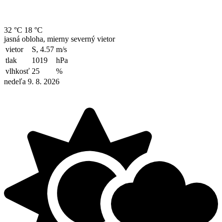
32 °C
18 °C
jasná obloha, mierny severný vietor
vietor
S, 4.57
m/s
tlak
1019
hPa
vlhkosť
25
%
nedeľa 9. 8. 2026