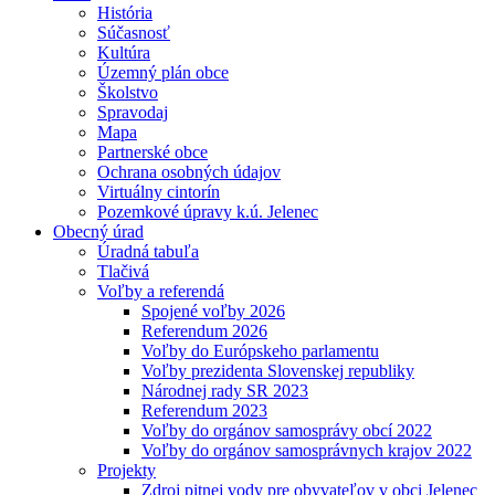
História
Súčasnosť
Kultúra
Územný plán obce
Školstvo
Spravodaj
Mapa
Partnerské obce
Ochrana osobných údajov
Virtuálny cintorín
Pozemkové úpravy k.ú. Jelenec
Obecný úrad
Úradná tabuľa
Tlačivá
Voľby a referendá
Spojené voľby 2026
Referendum 2026
Voľby do Európskeho parlamentu
Voľby prezidenta Slovenskej republiky
Národnej rady SR 2023
Referendum 2023
Voľby do orgánov samosprávy obcí 2022
Voľby do orgánov samosprávnych krajov 2022
Projekty
Zdroj pitnej vody pre obyvateľov v obci Jelenec