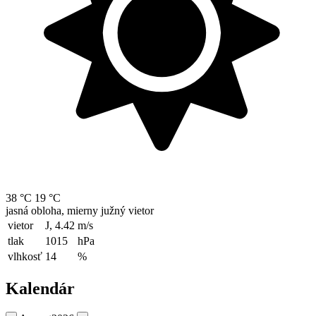
38 °C
19 °C
jasná obloha, mierny južný vietor
vietor
J, 4.42
m/s
tlak
1015
hPa
vlhkosť
14
%
Kalendár