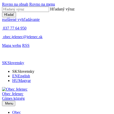
Rovno na obsah
Rovno na menu
Hľadaný výraz
Hľadať
rozšírené vyhľadávanie
037 77 64 950
obec.jelenec@jelenec.sk
Mapa webu
RSS
SK
Slovensky
SK
Slovensky
EN
English
HU
Magyar
Obec
Jelenec
Gímes
község
Menu
Obec