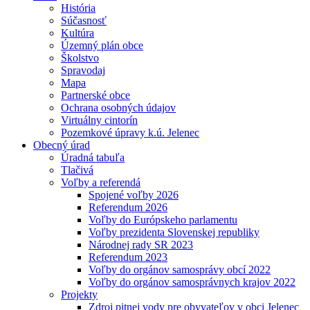
História
Súčasnosť
Kultúra
Územný plán obce
Školstvo
Spravodaj
Mapa
Partnerské obce
Ochrana osobných údajov
Virtuálny cintorín
Pozemkové úpravy k.ú. Jelenec
Obecný úrad
Úradná tabuľa
Tlačivá
Voľby a referendá
Spojené voľby 2026
Referendum 2026
Voľby do Európskeho parlamentu
Voľby prezidenta Slovenskej republiky
Národnej rady SR 2023
Referendum 2023
Voľby do orgánov samosprávy obcí 2022
Voľby do orgánov samosprávnych krajov 2022
Projekty
Zdroj pitnej vody pre obyvateľov v obci Jelenec