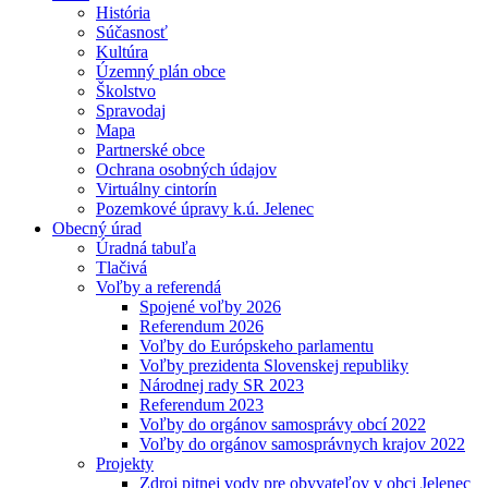
História
Súčasnosť
Kultúra
Územný plán obce
Školstvo
Spravodaj
Mapa
Partnerské obce
Ochrana osobných údajov
Virtuálny cintorín
Pozemkové úpravy k.ú. Jelenec
Obecný úrad
Úradná tabuľa
Tlačivá
Voľby a referendá
Spojené voľby 2026
Referendum 2026
Voľby do Európskeho parlamentu
Voľby prezidenta Slovenskej republiky
Národnej rady SR 2023
Referendum 2023
Voľby do orgánov samosprávy obcí 2022
Voľby do orgánov samosprávnych krajov 2022
Projekty
Zdroj pitnej vody pre obyvateľov v obci Jelenec