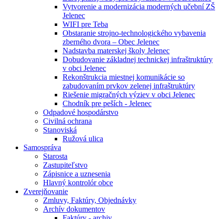
Vytvorenie a modernizácia moderných učební ZŠ
Jelenec
WIFI pre Teba
Obstaranie strojno-technologického vybavenia
zberného dvora – Obec Jelenec
Nadstavba materskej školy Jelenec
Dobudovanie základnej technickej infraštruktúry
v obci Jelenec
Rekonštrukcia miestnej komunikácie so
zabudovaním prvkov zelenej infraštruktúry
Riešenie migračných výziev v obci Jelenec
Chodník pre peších - Jelenec
Odpadové hospodárstvo
Civilná ochrana
Stanoviská
Ružová ulica
Samospráva
Starosta
Zastupiteľstvo
Zápisnice a uznesenia
Hlavný kontrolór obce
Zverejňovanie
Zmluvy, Faktúry, Objednávky
Archív dokumentov
Faktúry - archiv