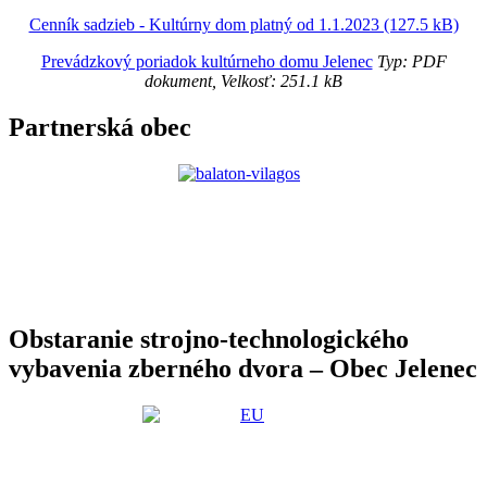
Cenník sadzieb - Kultúrny dom platný od 1.1.2023 (127.5 kB)
Prevádzkový poriadok kultúrneho domu Jelenec
Typ: PDF
dokument, Velkosť: 251.1 kB
Partnerská obec
Obstaranie strojno-technologického
vybavenia zberného dvora – Obec Jelenec