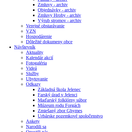
Zmluvy - archiv
Objednávky - archiv
Zmluvy Hroby - archiv
Výrub stromov - archiv
Verejné obstarávanie
VZN
Hospodárenie
Dôležité dokumeny obce
Návštevník
Aktuality
Kalendár akcií
Fotogaléria
Videá
Služby
Ubytovanie
Odkazy
Základná škola Jelenec
Farský úrad v Jelenci
Maďarský folklórny súbor
Múzeum rodu Forgách
Zmiešaný zbor Ghymes
Urbárske pozemkové spoločenstvo
Ankety
Narodili sa
Opustili nás