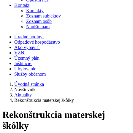
Kontakt
Kontakty
Zoznam subjektov
Zoznam osôb
Napíšte nám
Úradné hodiny
Odpadové hospodárstvo
Ako vybaviť
VZN
Územný plán
Inštitúcie
Ubytovanie
Služby občanom
Úvodná stránka
Návštevník
Aktuality
Rekonštrukcia materskej škôlky
Rekonštrukcia materskej
škôlky