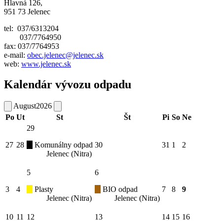
Hlavná 126,
951 73 Jelenec
tel: 037/6313204
037/7764950
fax: 037/7764953
e-mail:
obec.jelenec@jelenec.sk
web:
www.jelenec.sk
Kalendár vývozu odpadu
August
2026
Po
Ut
St
Št
Pi
So
Ne
29
27
28
Komunálny odpad
30
31
1
2
Jelenec (Nitra)
5
6
3
4
Plasty
BIO odpad
7
8
9
Jelenec (Nitra)
Jelenec (Nitra)
10
11
12
13
14
15
16