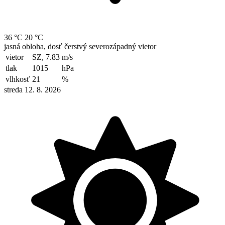
36 °C
20 °C
jasná obloha, dosť čerstvý severozápadný vietor
vietor
SZ, 7.83
m/s
tlak
1015
hPa
vlhkosť
21
%
streda 12. 8. 2026