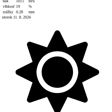
tlak
1015
hPa
vlhkosť
19
%
zrážky
0.28
mm
utorok 11. 8. 2026