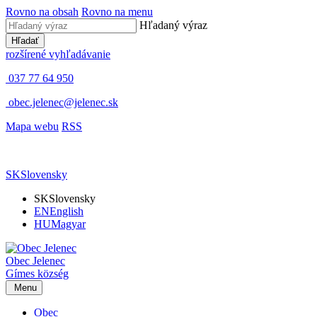
Rovno na obsah
Rovno na menu
Hľadaný výraz
Hľadať
rozšírené vyhľadávanie
037 77 64 950
obec.jelenec@jelenec.sk
Mapa webu
RSS
SK
Slovensky
SK
Slovensky
EN
English
HU
Magyar
Obec
Jelenec
Gímes
község
Menu
Obec