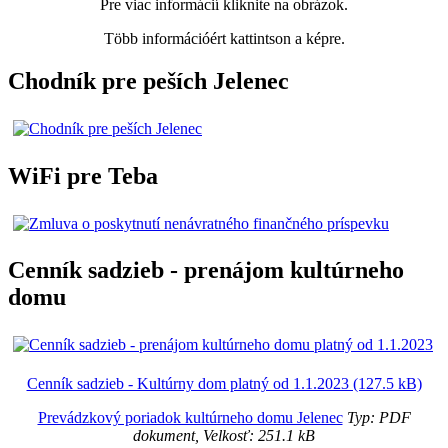
Pre viac informácií kliknite na obrázok.
Több információért kattintson a képre.
Chodník pre peších Jelenec
WiFi pre Teba
Cenník sadzieb - prenájom kultúrneho
domu
Cenník sadzieb - Kultúrny dom platný od 1.1.2023 (127.5 kB)
Prevádzkový poriadok kultúrneho domu Jelenec
Typ: PDF
dokument, Velkosť: 251.1 kB