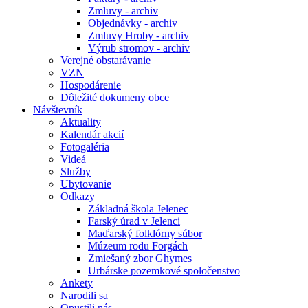
Zmluvy - archiv
Objednávky - archiv
Zmluvy Hroby - archiv
Výrub stromov - archiv
Verejné obstarávanie
VZN
Hospodárenie
Dôležité dokumeny obce
Návštevník
Aktuality
Kalendár akcií
Fotogaléria
Videá
Služby
Ubytovanie
Odkazy
Základná škola Jelenec
Farský úrad v Jelenci
Maďarský folklórny súbor
Múzeum rodu Forgách
Zmiešaný zbor Ghymes
Urbárske pozemkové spoločenstvo
Ankety
Narodili sa
Opustili nás