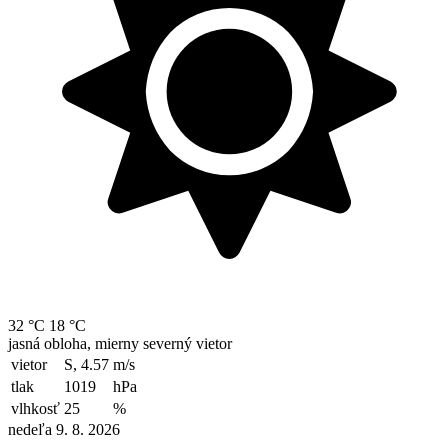
32 °C
18 °C
jasná obloha, mierny severný vietor
vietor
S, 4.57
m/s
tlak
1019
hPa
vlhkosť
25
%
nedeľa 9. 8. 2026