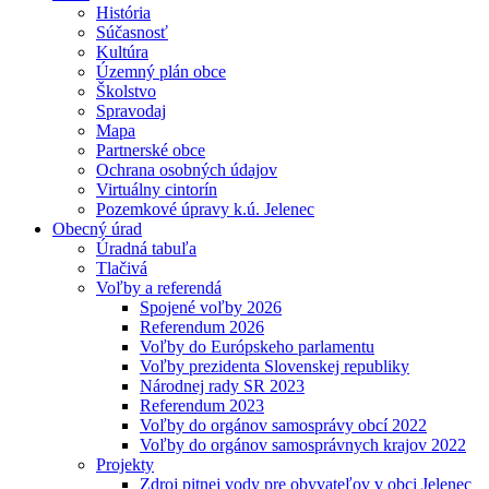
História
Súčasnosť
Kultúra
Územný plán obce
Školstvo
Spravodaj
Mapa
Partnerské obce
Ochrana osobných údajov
Virtuálny cintorín
Pozemkové úpravy k.ú. Jelenec
Obecný úrad
Úradná tabuľa
Tlačivá
Voľby a referendá
Spojené voľby 2026
Referendum 2026
Voľby do Európskeho parlamentu
Voľby prezidenta Slovenskej republiky
Národnej rady SR 2023
Referendum 2023
Voľby do orgánov samosprávy obcí 2022
Voľby do orgánov samosprávnych krajov 2022
Projekty
Zdroj pitnej vody pre obyvateľov v obci Jelenec