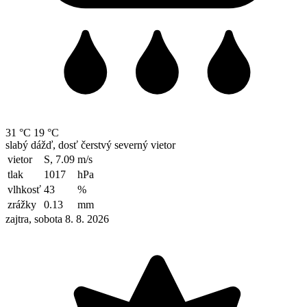
31 °C
19 °C
slabý dážď, dosť čerstvý severný vietor
vietor
S, 7.09
m/s
tlak
1017
hPa
vlhkosť
43
%
zrážky
0.13
mm
zajtra, sobota 8. 8. 2026