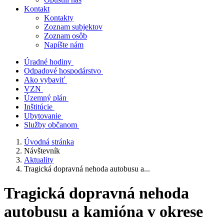
Kontakt
Kontakty
Zoznam subjektov
Zoznam osôb
Napíšte nám
Úradné hodiny
Odpadové hospodárstvo
Ako vybaviť
VZN
Územný plán
Inštitúcie
Ubytovanie
Služby občanom
Úvodná stránka
Návštevník
Aktuality
Tragická dopravná nehoda autobusu a...
Tragická dopravná nehoda
autobusu a kamióna v okrese