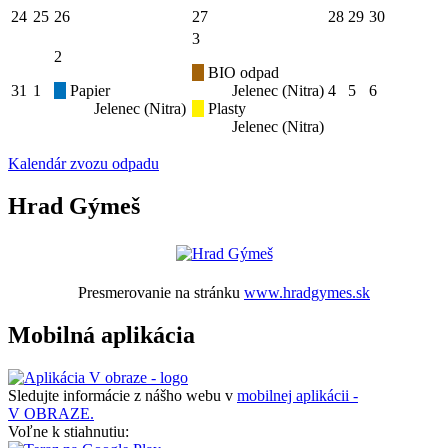
24
25
26
27
28
29
30
3
2
BIO odpad
31
1
Papier
Jelenec (Nitra)
4
5
6
Jelenec (Nitra)
Plasty
Jelenec (Nitra)
Kalendár zvozu odpadu
Hrad Gýmeš
Presmerovanie na stránku
www.hradgymes.sk
Mobilná aplikácia
Sledujte informácie z nášho webu v
mobilnej aplikácii -
V OBRAZE.
Voľne k stiahnutiu: