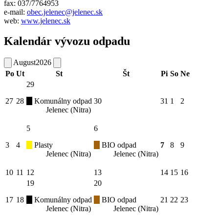
fax: 037/7764953
e-mail:
obec.jelenec@jelenec.sk
web:
www.jelenec.sk
Kalendár vývozu odpadu
August
2026
Po
Ut
St
Št
Pi
So
Ne
29
27
28
Komunálny odpad
30
31
1
2
Jelenec (Nitra)
5
6
3
4
Plasty
BIO odpad
7
8
9
Jelenec (Nitra)
Jelenec (Nitra)
10
11
12
13
14
15
16
19
20
17
18
Komunálny odpad
BIO odpad
21
22
23
Jelenec (Nitra)
Jelenec (Nitra)