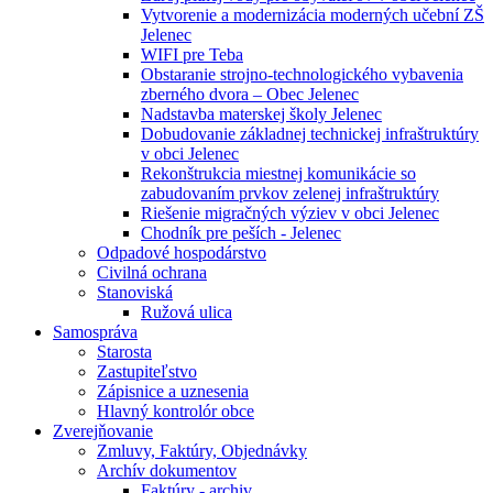
Vytvorenie a modernizácia moderných učební ZŠ
Jelenec
WIFI pre Teba
Obstaranie strojno-technologického vybavenia
zberného dvora – Obec Jelenec
Nadstavba materskej školy Jelenec
Dobudovanie základnej technickej infraštruktúry
v obci Jelenec
Rekonštrukcia miestnej komunikácie so
zabudovaním prvkov zelenej infraštruktúry
Riešenie migračných výziev v obci Jelenec
Chodník pre peších - Jelenec
Odpadové hospodárstvo
Civilná ochrana
Stanoviská
Ružová ulica
Samospráva
Starosta
Zastupiteľstvo
Zápisnice a uznesenia
Hlavný kontrolór obce
Zverejňovanie
Zmluvy, Faktúry, Objednávky
Archív dokumentov
Faktúry - archiv