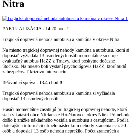
Nitra
‼️AKTUALIZÁCIA - 14:20 hod. ‼️
Tragická dopravná nehoda autobusu a kamióna v okrese Nitra
Na miesto tragickej dopravnej nehody kamióna a autobusu, ktorá si
doposiaľ vyžiadala 13 usmrtených osôb momentálne smeruje
evakuačný autobus HaZZ z Trnavy, ktorí poskytne dočasné
útočisko. Na miesto boli vyslaní psychológovia HaZZ, ktorí budú
zabezpečovať krízovú intervenciu.
‼️Pôvodná správa - 13:45 hod.‼️
Tragická dopravná nehoda autobusu a kamióna si vyžiadala
doposiaľ 13 usmrtených osôb
Hasiči momentálne zasahujú pri tragickej dopravnej nehode, ktorá
stala v katastri obce Nitrianske Hrnčiarovce, okres Nitra. Pri nehode
došlo k zrážke nákladného vozidla a autobusu s cestujúcimi. Podľa
doterajších informácii utrpelo následkom nehody zranenia cca. 20
osôb a doposiaľ 13 osôb nehodu neprežilo. Počet zranených a