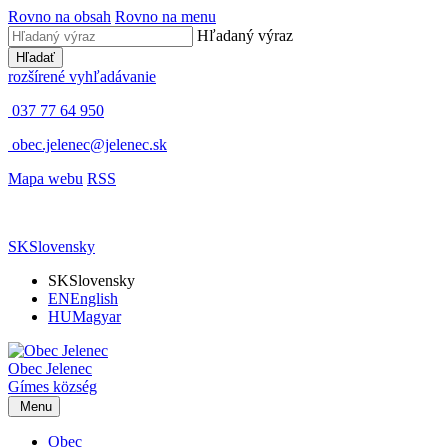
Rovno na obsah
Rovno na menu
Hľadaný výraz
Hľadať
rozšírené vyhľadávanie
037 77 64 950
obec.jelenec@jelenec.sk
Mapa webu
RSS
SK
Slovensky
SK
Slovensky
EN
English
HU
Magyar
Obec
Jelenec
Gímes
község
Menu
Obec