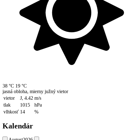
38 °C
19 °C
jasná obloha, mierny južný vietor
vietor
J, 4.42
m/s
tlak
1015
hPa
vlhkosť
14
%
Kalendár
August
2026