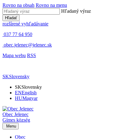
Rovno na obsah
Rovno na menu
Hľadaný výraz
Hľadať
rozšírené vyhľadávanie
037 77 64 950
obec.jelenec@jelenec.sk
Mapa webu
RSS
SK
Slovensky
SK
Slovensky
EN
English
HU
Magyar
Obec
Jelenec
Gímes
község
Menu
Obec