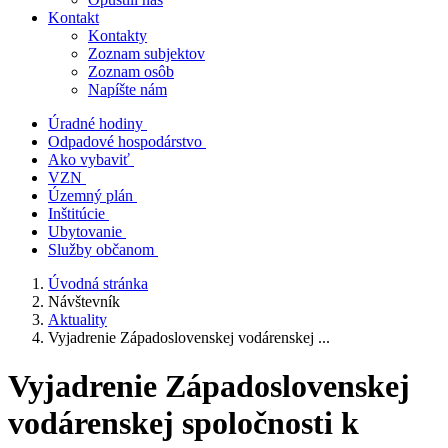
Kontakt
Kontakty
Zoznam subjektov
Zoznam osôb
Napíšte nám
Úradné hodiny
Odpadové hospodárstvo
Ako vybaviť
VZN
Územný plán
Inštitúcie
Ubytovanie
Služby občanom
Úvodná stránka
Návštevník
Aktuality
Vyjadrenie Západoslovenskej vodárenskej ...
Vyjadrenie Západoslovenskej
vodárenskej spoločnosti k