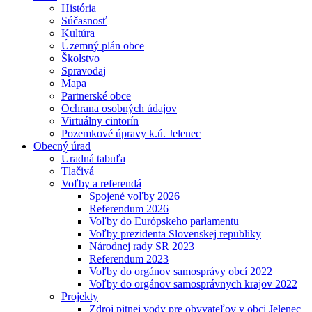
História
Súčasnosť
Kultúra
Územný plán obce
Školstvo
Spravodaj
Mapa
Partnerské obce
Ochrana osobných údajov
Virtuálny cintorín
Pozemkové úpravy k.ú. Jelenec
Obecný úrad
Úradná tabuľa
Tlačivá
Voľby a referendá
Spojené voľby 2026
Referendum 2026
Voľby do Európskeho parlamentu
Voľby prezidenta Slovenskej republiky
Národnej rady SR 2023
Referendum 2023
Voľby do orgánov samosprávy obcí 2022
Voľby do orgánov samosprávnych krajov 2022
Projekty
Zdroj pitnej vody pre obyvateľov v obci Jelenec