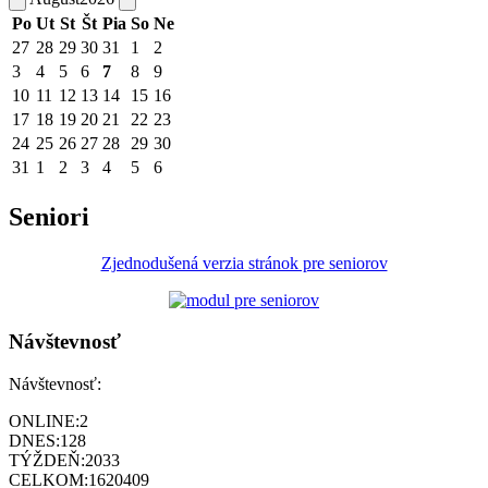
Po
Ut
St
Št
Pia
So
Ne
27
28
29
30
31
1
2
3
4
5
6
7
8
9
10
11
12
13
14
15
16
17
18
19
20
21
22
23
24
25
26
27
28
29
30
31
1
2
3
4
5
6
Seniori
Zjednodušená verzia stránok pre seniorov
Návštevnosť
Návštevnosť:
ONLINE:
2
DNES:
128
TÝŽDEŇ:
2033
CELKOM:
1620409