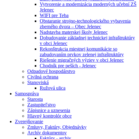
Vytvorenie a modernizácia moderných učební ZŠ
Jelenec
WIFI pre Teba
Obstaranie strojno-technologického vybavenia
zberného dvora – Obec Jelenec
Nadstavba materskej školy Jelenec
Dobudovanie základnej technickej infraštruktúry
v obci Jelenec
Rekonštrukcia miestnej komunikácie so
zabudovaním prvkov zelenej infraštruktúry
Riešenie migračných výziev v obci Jelenec
Chodník pre peších - Jelenec
Odpadové hospodárstvo
Civilná ochrana
Stanoviská
Ružová ulica
Samospráva
Starosta
Zastupiteľstvo
Zápisnice a uznesenia
Hlavný kontrolór obce
Zverejňovanie
Zmluvy, Faktúry, Objednávky
Archív dokumentov
Faktúry - archiv