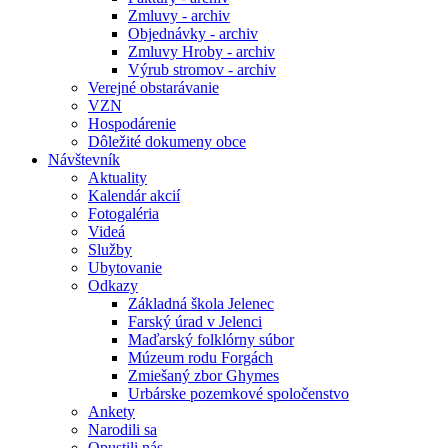
Zmluvy - archiv
Objednávky - archiv
Zmluvy Hroby - archiv
Výrub stromov - archiv
Verejné obstarávanie
VZN
Hospodárenie
Dôležité dokumeny obce
Návštevník
Aktuality
Kalendár akcií
Fotogaléria
Videá
Služby
Ubytovanie
Odkazy
Základná škola Jelenec
Farský úrad v Jelenci
Maďarský folklórny súbor
Múzeum rodu Forgách
Zmiešaný zbor Ghymes
Urbárske pozemkové spoločenstvo
Ankety
Narodili sa
Opustili nás