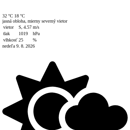
32 °C
18 °C
jasná obloha, mierny severný vietor
vietor
S, 4.57
m/s
tlak
1019
hPa
vlhkosť
25
%
nedeľa 9. 8. 2026