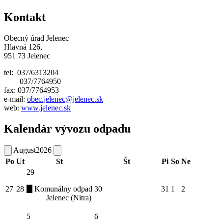
Kontakt
Obecný úrad Jelenec
Hlavná 126,
951 73 Jelenec
tel: 037/6313204
037/7764950
fax: 037/7764953
e-mail:
obec.jelenec@jelenec.sk
web:
www.jelenec.sk
Kalendár vývozu odpadu
August
2026
Po
Ut
St
Št
Pi
So
Ne
29
27
28
Komunálny odpad
30
31
1
2
Jelenec (Nitra)
5
6