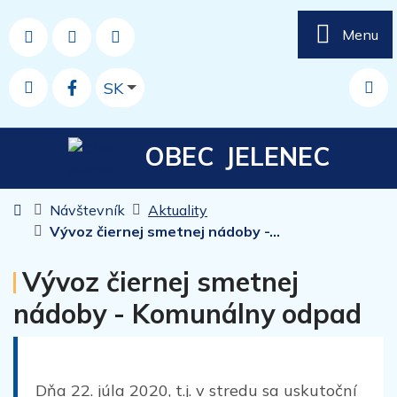
Rovno na obsah
Rovno na menu
Menu
Mapa webu
037 77 64 950
obec.jelenec@jelenec.sk
Slovensky
SK
RSS
Hľad
OBEC
JELENEC
Úvodná stránka
Návštevník
Aktuality
Vývoz čiernej smetnej nádoby -...
Vývoz čiernej smetnej
nádoby - Komunálny odpad
Dňa 22. júla 2020, t.j. v stredu sa uskutoční