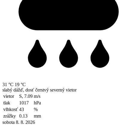
31 °C
19 °C
slabý dážď, dosť čerstvý severný vietor
vietor
S, 7.09
m/s
tlak
1017
hPa
vlhkosť
43
%
zrážky
0.13
mm
sobota 8. 8. 2026