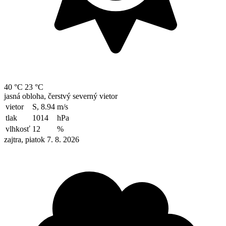
40 °C
23 °C
jasná obloha, čerstvý severný vietor
vietor
S, 8.94
m/s
tlak
1014
hPa
vlhkosť
12
%
zajtra, piatok 7. 8. 2026