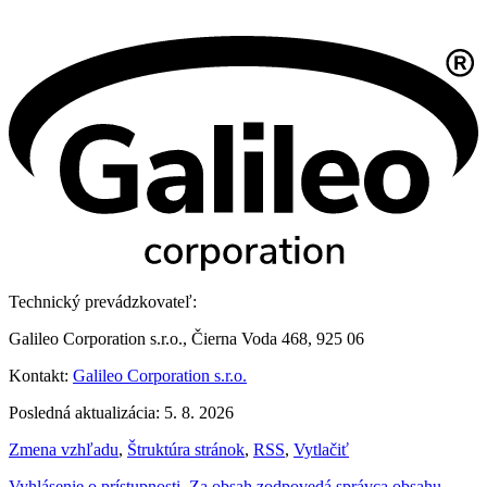
Technický prevádzkovateľ:
Galileo Corporation s.r.o., Čierna Voda 468, 925 06
Kontakt:
Galileo Corporation s.r.o.
Posledná aktualizácia: 5. 8. 2026
Zmena vzhľadu
,
Štruktúra stránok
,
RSS
,
Vytlačiť
Vyhlásenie o prístupnosti
,
Za obsah zodpovedá správca obsahu
,