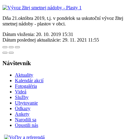
Dňa 21.októbra 2019, t.j. v pondelok sa uskutoční vývoz žltej
smetnej nádoby - plastov v obci.
Dátum vloženia:
20. 10. 2019 15:31
Dátum poslednej aktualizácie:
29. 11. 2021 11:55
Návštevník
Aktuality
Kalendár akcií
Fotogaléria
Videá
Služby
Ubytovanie
Odkazy
Ankety
Narodili sa
Opustili nás