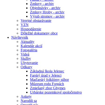
Zmluvy - archiv
Objednávky - archiv
Zmluvy Hroby - archiv
Výrub stromov - archiv
Verejné obstarávanie
VZN
Hospodárenie
Dôležité dokumeny obce
Návštevník
Aktuality
Kalendár akcií
Fotogaléria
Videá
Služby
Ubytovanie
Odkazy
Základná škola Jelenec
Farský úrad v Jelenci
Maďarský folklórny súbor
Múzeum rodu Forgách
Zmiešaný zbor Ghymes
Urbárske pozemkové spoločenstvo
Ankety
Narodili sa
Opustili nás