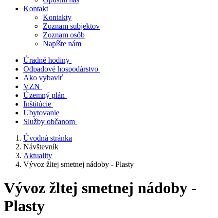
Kontakt
Kontakty
Zoznam subjektov
Zoznam osôb
Napíšte nám
Úradné hodiny
Odpadové hospodárstvo
Ako vybaviť
VZN
Územný plán
Inštitúcie
Ubytovanie
Služby občanom
Úvodná stránka
Návštevník
Aktuality
Vývoz žltej smetnej nádoby - Plasty
Vývoz žltej smetnej nádoby -
Plasty