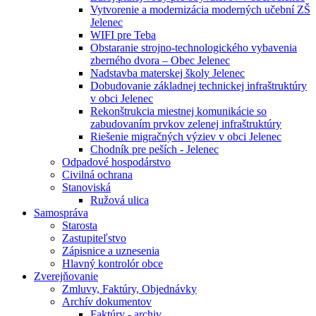
Vytvorenie a modernizácia moderných učební ZŠ
Jelenec
WIFI pre Teba
Obstaranie strojno-technologického vybavenia
zberného dvora – Obec Jelenec
Nadstavba materskej školy Jelenec
Dobudovanie základnej technickej infraštruktúry
v obci Jelenec
Rekonštrukcia miestnej komunikácie so
zabudovaním prvkov zelenej infraštruktúry
Riešenie migračných výziev v obci Jelenec
Chodník pre peších - Jelenec
Odpadové hospodárstvo
Civilná ochrana
Stanoviská
Ružová ulica
Samospráva
Starosta
Zastupiteľstvo
Zápisnice a uznesenia
Hlavný kontrolór obce
Zverejňovanie
Zmluvy, Faktúry, Objednávky
Archív dokumentov
Faktúry - archiv