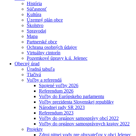
História
Súčasnosť
Kultúra
Územný plán obce
Školstvo
Spravodaj
Mapa
Partnerské obce
Ochrana osobných údajov
Virtuálny cintorín
Pozemkové úpravy k.ú. Jelenec
Obecný úrad
Úradná tabuľa
Tlačivá
Voľby a referendá
Spojené voľby 2026
Referendum 2026
Voľby do Európskeho parlamentu
Voľby prezidenta Slovenskej republiky
Národnej rady SR 2023
Referendum 2023
Voľby do orgánov samosprávy obcí 2022
Voľby do orgánov samosprávnych krajov 2022
Projekty
Zdroj pitnej vody pre obyvateľov v obci Jelenec