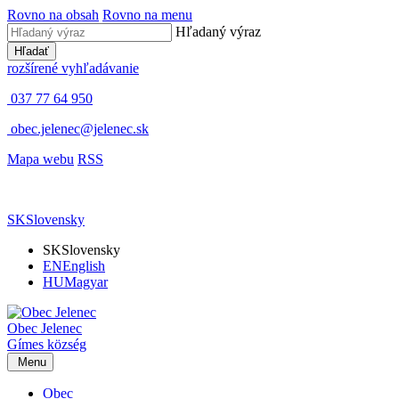
Rovno na obsah
Rovno na menu
Hľadaný výraz
Hľadať
rozšírené vyhľadávanie
037 77 64 950
obec.jelenec@jelenec.sk
Mapa webu
RSS
SK
Slovensky
SK
Slovensky
EN
English
HU
Magyar
Obec
Jelenec
Gímes
község
Menu
Obec