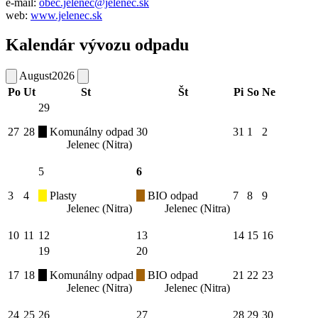
e-mail:
obec.jelenec@jelenec.sk
web:
www.jelenec.sk
Kalendár vývozu odpadu
August
2026
Po
Ut
St
Št
Pi
So
Ne
29
27
28
Komunálny odpad
30
31
1
2
Jelenec (Nitra)
5
6
3
4
Plasty
BIO odpad
7
8
9
Jelenec (Nitra)
Jelenec (Nitra)
10
11
12
13
14
15
16
19
20
17
18
Komunálny odpad
BIO odpad
21
22
23
Jelenec (Nitra)
Jelenec (Nitra)
24
25
26
27
28
29
30