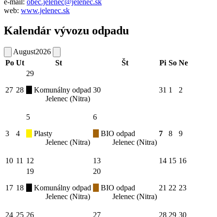
e-mail:
obec.jelenec@jelenec.sk
web:
www.jelenec.sk
Kalendár vývozu odpadu
August
2026
Po
Ut
St
Št
Pi
So
Ne
29
27
28
Komunálny odpad
30
31
1
2
Jelenec (Nitra)
5
6
3
4
Plasty
BIO odpad
7
8
9
Jelenec (Nitra)
Jelenec (Nitra)
10
11
12
13
14
15
16
19
20
17
18
Komunálny odpad
BIO odpad
21
22
23
Jelenec (Nitra)
Jelenec (Nitra)
24
25
26
27
28
29
30