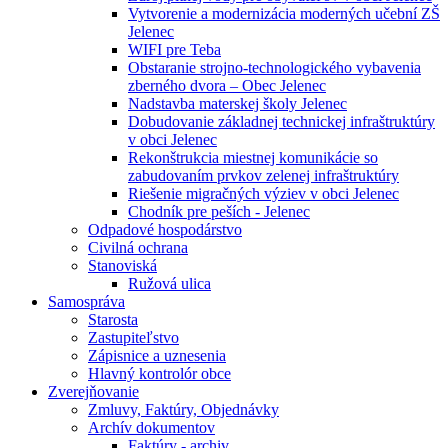
Vytvorenie a modernizácia moderných učební ZŠ
Jelenec
WIFI pre Teba
Obstaranie strojno-technologického vybavenia
zberného dvora – Obec Jelenec
Nadstavba materskej školy Jelenec
Dobudovanie základnej technickej infraštruktúry
v obci Jelenec
Rekonštrukcia miestnej komunikácie so
zabudovaním prvkov zelenej infraštruktúry
Riešenie migračných výziev v obci Jelenec
Chodník pre peších - Jelenec
Odpadové hospodárstvo
Civilná ochrana
Stanoviská
Ružová ulica
Samospráva
Starosta
Zastupiteľstvo
Zápisnice a uznesenia
Hlavný kontrolór obce
Zverejňovanie
Zmluvy, Faktúry, Objednávky
Archív dokumentov
Faktúry - archiv