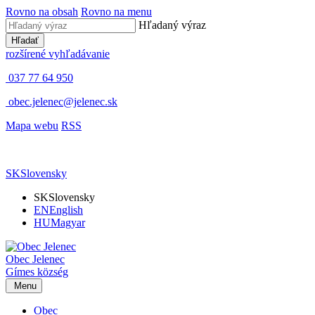
Rovno na obsah
Rovno na menu
Hľadaný výraz
Hľadať
rozšírené vyhľadávanie
037 77 64 950
obec.jelenec@jelenec.sk
Mapa webu
RSS
SK
Slovensky
SK
Slovensky
EN
English
HU
Magyar
Obec
Jelenec
Gímes
község
Menu
Obec