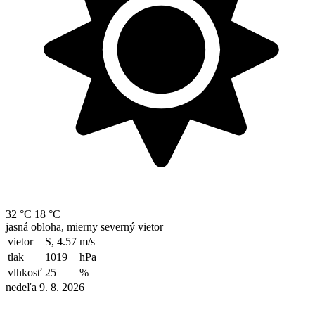
32 °C
18 °C
jasná obloha, mierny severný vietor
vietor
S, 4.57
m/s
tlak
1019
hPa
vlhkosť
25
%
nedeľa 9. 8. 2026