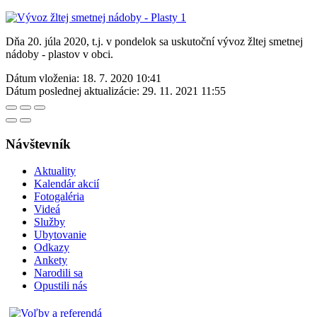
Dňa 20. júla 2020, t.j. v pondelok sa uskutoční vývoz žltej smetnej
nádoby - plastov v obci.
Dátum vloženia:
18. 7. 2020 10:41
Dátum poslednej aktualizácie:
29. 11. 2021 11:55
Návštevník
Aktuality
Kalendár akcií
Fotogaléria
Videá
Služby
Ubytovanie
Odkazy
Ankety
Narodili sa
Opustili nás