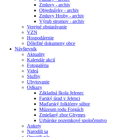
Zmluvy - archiv
Objednávky - archiv
Zmluvy Hroby - archiv
Výrub stromov - archiv
Verejné obstarávanie
VZN
Hospodárenie
Dôležité dokumeny obce
Návštevník
Aktuality
Kalendár akcií
Fotogaléria
Videá
Služby
Ubytovanie
Odkazy
Základná škola Jelenec
Farský úrad v Jelenci
Maďarský folklórny súbor
Múzeum rodu Forgách
Zmiešaný zbor Ghymes
Urbárske pozemkové spoločenstvo
Ankety
Narodili sa
Opustili nás