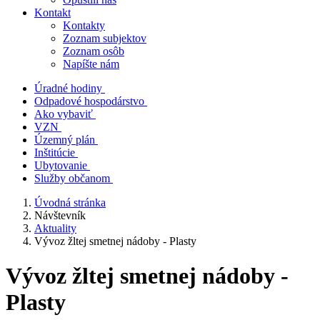
Kontakt
Kontakty
Zoznam subjektov
Zoznam osôb
Napíšte nám
Úradné hodiny
Odpadové hospodárstvo
Ako vybaviť
VZN
Územný plán
Inštitúcie
Ubytovanie
Služby občanom
Úvodná stránka
Návštevník
Aktuality
Vývoz žltej smetnej nádoby - Plasty
Vývoz žltej smetnej nádoby -
Plasty