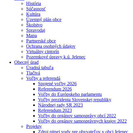
História
Súčasnosť
Kultúra
Územný plán obce
Školstvo
Spravodaj
Mapa
Partnerské obce
Ochrana osobných údajov
Virtuálny cintorín
Pozemkové úpravy k.ú. Jelenec
Obecný úrad
Úradná tabuľa
Tlačivá
Voľby a referendá
Spojené voľby 2026
Referendum 2026
Voľby do Európskeho parlamentu
Voľby prezidenta Slovenskej republiky
Národnej rady SR 2023
Referendum 2023
Voľby do orgánov samosprávy obcí 2022
Voľby do orgánov samosprávnych krajov 2022
Projekty
Zdroj pitnej vody pre obyvateľov v obci Jelenec