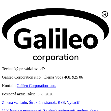
Technický prevádzkovateľ:
Galileo Corporation s.r.o., Čierna Voda 468, 925 06
Kontakt:
Galileo Corporation s.r.o.
Posledná aktualizácia: 5. 8. 2026
Zmena vzhľadu
,
Štruktúra stránok
,
RSS
,
Vytlačiť
Vyhlásenie o prístupnosti
,
Za obsah zodpovedá správca obsahu
,