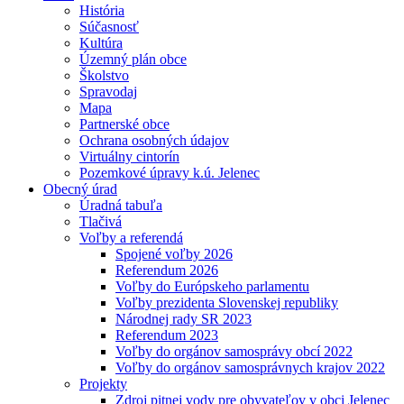
História
Súčasnosť
Kultúra
Územný plán obce
Školstvo
Spravodaj
Mapa
Partnerské obce
Ochrana osobných údajov
Virtuálny cintorín
Pozemkové úpravy k.ú. Jelenec
Obecný úrad
Úradná tabuľa
Tlačivá
Voľby a referendá
Spojené voľby 2026
Referendum 2026
Voľby do Európskeho parlamentu
Voľby prezidenta Slovenskej republiky
Národnej rady SR 2023
Referendum 2023
Voľby do orgánov samosprávy obcí 2022
Voľby do orgánov samosprávnych krajov 2022
Projekty
Zdroj pitnej vody pre obyvateľov v obci Jelenec