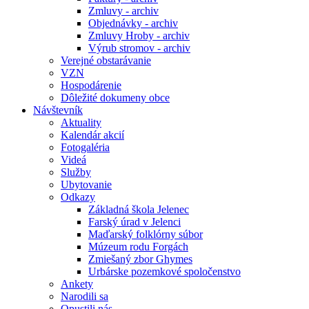
Zmluvy - archiv
Objednávky - archiv
Zmluvy Hroby - archiv
Výrub stromov - archiv
Verejné obstarávanie
VZN
Hospodárenie
Dôležité dokumeny obce
Návštevník
Aktuality
Kalendár akcií
Fotogaléria
Videá
Služby
Ubytovanie
Odkazy
Základná škola Jelenec
Farský úrad v Jelenci
Maďarský folklórny súbor
Múzeum rodu Forgách
Zmiešaný zbor Ghymes
Urbárske pozemkové spoločenstvo
Ankety
Narodili sa
Opustili nás