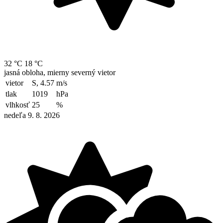
32 °C
18 °C
jasná obloha, mierny severný vietor
vietor
S, 4.57
m/s
tlak
1019
hPa
vlhkosť
25
%
nedeľa 9. 8. 2026