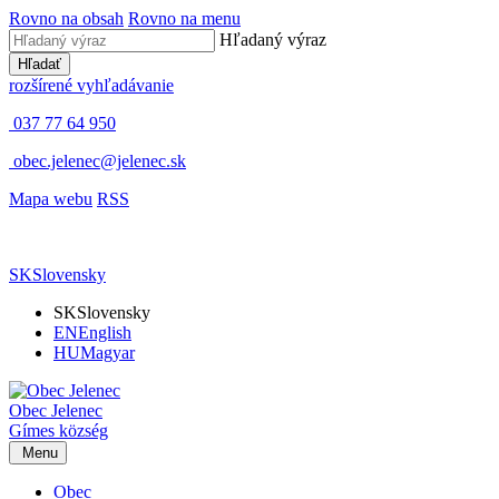
Rovno na obsah
Rovno na menu
Hľadaný výraz
Hľadať
rozšírené vyhľadávanie
037 77 64 950
obec.jelenec@jelenec.sk
Mapa webu
RSS
SK
Slovensky
SK
Slovensky
EN
English
HU
Magyar
Obec
Jelenec
Gímes
község
Menu
Obec