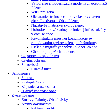
Vytvorenie a modernizácia moderných učební ZŠ
Jelenec
WIFI pre Teba
Obstaranie strojno-technologického vybavenia
zberného dvora – Obec Jelenec
Nadstavba materskej školy Jelenec
Dobudovanie základnej technickej infraštruktúry
v obci Jelenec
Rekonštrukcia miestnej komunikácie so
zabudovaním prvkov zelenej infraštruktúry
Riešenie migračných výziev v obci Jelenec
Chodník pre peších - Jelenec
Odpadové hospodárstvo
Civilná ochrana
Stanoviská
Ružová ulica
Samospráva
Starosta
Zastupiteľstvo
Zápisnice a uznesenia
Hlavný kontrolór obce
Zverejňovanie
Zmluvy, Faktúry, Objednávky
Archív dokumentov
Faktúry - archiv