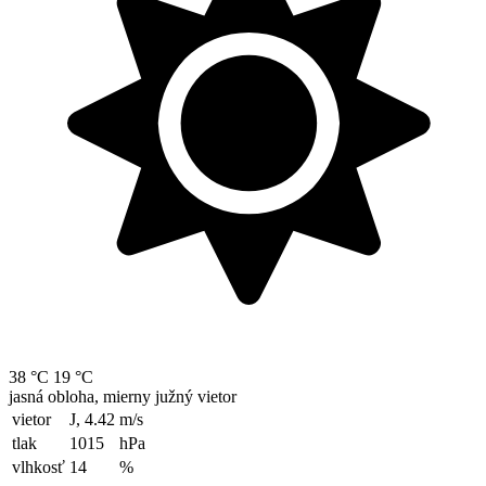
38 °C
19 °C
jasná obloha, mierny južný vietor
vietor
J, 4.42
m/s
tlak
1015
hPa
vlhkosť
14
%