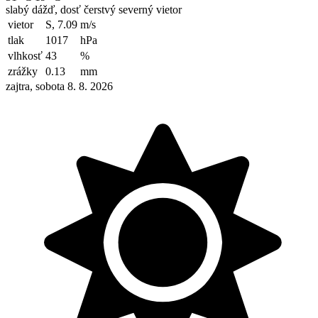
slabý dážď, dosť čerstvý severný vietor
vietor
S, 7.09
m/s
tlak
1017
hPa
vlhkosť
43
%
zrážky
0.13
mm
zajtra, sobota 8. 8. 2026