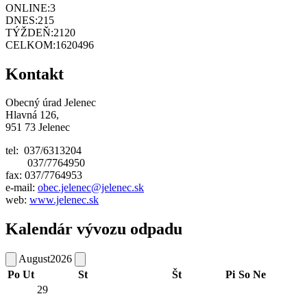
ONLINE:
3
DNES:
215
TÝŽDEŇ:
2120
CELKOM:
1620496
Kontakt
Obecný úrad Jelenec
Hlavná 126,
951 73 Jelenec
tel: 037/6313204
037/7764950
fax: 037/7764953
e-mail:
obec.jelenec@jelenec.sk
web:
www.jelenec.sk
Kalendár vývozu odpadu
August
2026
Po
Ut
St
Št
Pi
So
Ne
29